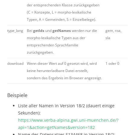
der entsprechenden Klasse zurückgegeben
(C = Konzepte, L = morpho-lexikalische
Typen, A = Gemeinden, S = Einzelbelege).
type_lang
Bei
getIds
und
getNames
werden nur die
gem, roa,
morpho-lexikalische Typen aus der
sla
entsprechenden Sprachfamilie
zurückgegeben.
download
Wenn dieser Wert auf 0 gesetzt wird, wird
1 oder 0
keine herunterladbare Datei erstellt,
sondern das Ergebnis im Browser angezeigt.
Beispiele
Liste aller Namen in Version 18/2 (dauert einige
Sekunden):
https://www.verba-alpina.gwi.uni-muenchen.de/?
api=1&action=getNames&version=182
Name des Datensatzes S134468 in Version 18/2: