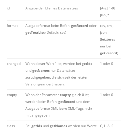
id
Angabe der Id eines Datensatzes
[A-Z][1-9]
[0-9]*
format
Ausgabeformat beim Befehl
getRecord
oder
csv, xml,
getTextList
(Default: csv)
json
(letzteres
nur bei
getRecord
)
changed
Wenn dieser Wert 1 ist, werden bei
getIds
1 oder 0
und
getNames
nur Datensätze
zurückgegeben, die sich seit der letzten
Version geändert haben.
empty
Wenn der Parameter
empty
gleich 0 ist,
1 oder 0
werden beim Befehl
getRecord
und dem
Ausgabeformat XML leere XML-Tags nicht
mit angegeben.
class
Bei
getIds
und
getNames
werden nur Werte
C, L, A, S