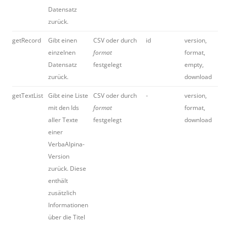
Datensatz
zurück.
getRecord
Gibt einen
CSV oder durch
id
version,
einzelnen
format
format,
Datensatz
festgelegt
empty,
zurück.
download
getTextList
Gibt eine Liste
CSV oder durch
-
version,
mit den Ids
format
format,
aller Texte
festgelegt
download
einer
VerbaAlpina-
Version
zurück. Diese
enthält
zusätzlich
Informationen
über die Titel