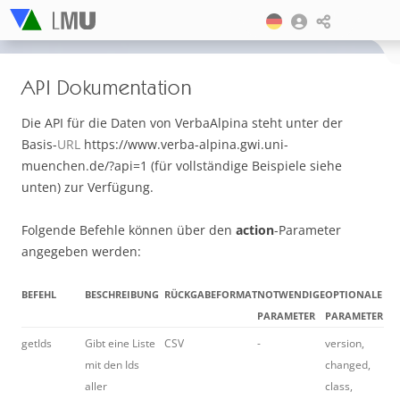
API Dokumentation
Die API für die Daten von VerbaAlpina steht unter der
Basis-
URL
https://www.verba-alpina.gwi.uni-
muenchen.de/?api=1 (für vollständige Beispiele siehe
unten) zur Verfügung.
Folgende Befehle können über den
action
-Parameter
angegeben werden:
BEFEHL
BESCHREIBUNG
RÜCKGABEFORMAT
NOTWENDIGE
OPTIONALE
PARAMETER
PARAMETER
getIds
Gibt eine Liste
CSV
-
version,
mit den Ids
changed,
aller
class,