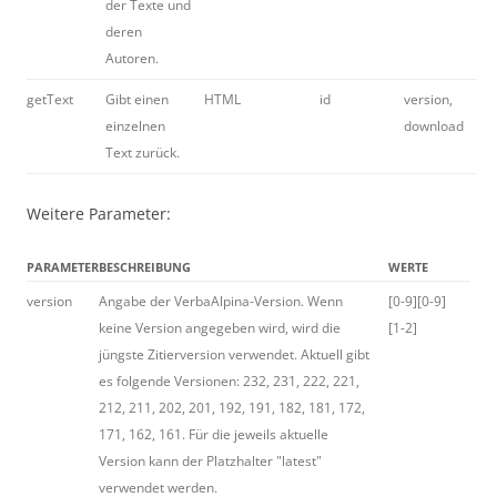
der Texte und
deren
Autoren.
getText
Gibt einen
HTML
id
version,
einzelnen
download
Text zurück.
Weitere Parameter:
PARAMETER
BESCHREIBUNG
WERTE
version
Angabe der VerbaAlpina-Version. Wenn
[0-9][0-9]
keine Version angegeben wird, wird die
[1-2]
jüngste Zitierversion verwendet. Aktuell gibt
es folgende Versionen: 232, 231, 222, 221,
212, 211, 202, 201, 192, 191, 182, 181, 172,
171, 162, 161. Für die jeweils aktuelle
Version kann der Platzhalter "latest"
verwendet werden.