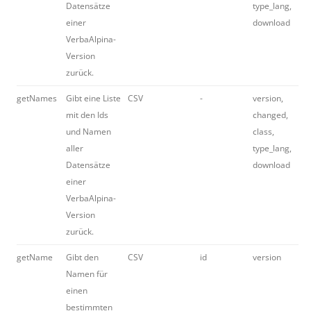
Datensätze
type_lang,
einer
download
VerbaAlpina-
Version
zurück.
getNames
Gibt eine Liste
CSV
-
version,
mit den Ids
changed,
und Namen
class,
aller
type_lang,
Datensätze
download
einer
VerbaAlpina-
Version
zurück.
getName
Gibt den
CSV
id
version
Namen für
einen
bestimmten