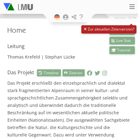
Version
18/1
Home
Zur aktuellen Zitierversion?
Livedaten
Live Stat.
Leitung
Tutorial
Thomas Krefeld | Stephan Lücke
Das Projekt
Timeline
Zitieren
Das Projekt erschließt den einzelsprachlich und dialektal
stark fragmentierten Alpenraum in seiner kultur- und
sprachgeschichtlichen Zusammengehörigkeit selektiv und
analytisch und überwindet dadurch die traditionelle
Beschränkung auf im wesentlichen aktuelle politische
Einheiten (Nationalstaaten). Die ausgewählten Sachgebiete
betreffen die Natur, die Kulturgeschichte und die
kulturelle Gegenwart. Dazu wird unter Verwendung