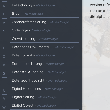
Version refe
Bezeichnung
-
Methodologie
K
Die Funktion
Bilder
-
Methodologie
L
die alphabe
Chronoreferenzierung
-
Methodologie
M
Codepage
-
Methodologie
N
Crowdsourcing
-
Methodologie
O
Datenbank-Dokumentation
-
Methodologie
P
Datenformat
-
Methodologie
Q
Datenmodellierung
-
Methodologie
R
Datenstrukturierung
-
Methodologie
S
Datenzugriffsschicht
-
Methodologie
T
Digital Humanities
-
Methodologie
U
Digitalisierung
-
Methodologie
V
Digital Object
-
Methodologie
W