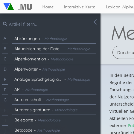
Home
Interaktive Karte
Lexicon Alpin
Me
A
Abkürzungen
-
Methodologie
B
Aktualisierung der Daten für die Visualisierung
-
Methodologie
C
Alpenkonvention
-
Methodologie
D
Alpenwörter
-
Methodologie
In den Beitr
Analoge Sprachgeographie
-
E
Methodologie
Begriffe de
API
-
Forschungs
F
Methodologie
der Nutzero
Autorenschaft
-
G
Methodologie
unterscheid
Autorensignaturen
-
H
Methodologie
virtuellen G
aktuellen F
Belegorte
-
I
Methodologie
externer
Pu
Betacode
-
Methodologie
J
ursprünglic