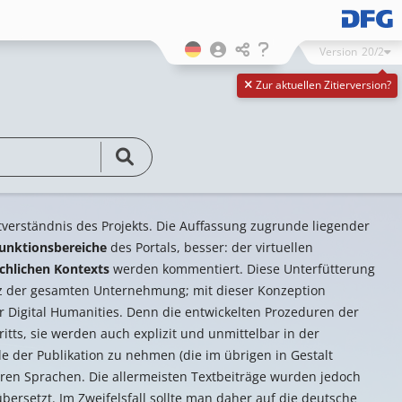
Version
20/2
Zur aktuellen Zitierversion?
stverständnis des Projekts. Die Auffassung zugrunde liegender
unktionsbereiche
des Portals, besser: der virtuellen
chlichen Kontexts
werden kommentiert. Diese Unterfütterung
nz der gesamten Unternehmung; mit dieser Konzeption
r Digital Humanities. Denn die entwickelten Prozeduren der
ritts, sie werden auch explizit und unmittelbar in der
 der Publikation zu nehmen (die im übrigen in Gestalt
eren Sprachen. Die allermeisten Textbeiträge wurden jedoch
ersetzt. Im Zweifelsfall sollte man daher auf die deutsche