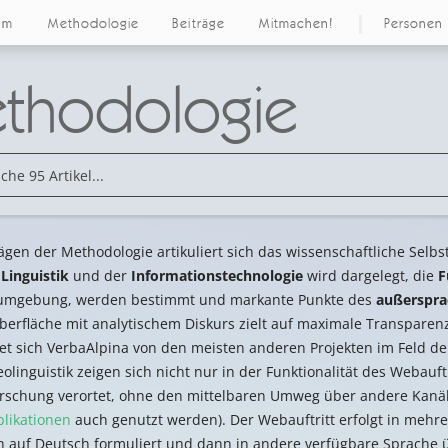
um
Methodologie
Beiträge
Mitmachen!
Personen
thodologie
ägen der Methodologie artikuliert sich das wissenschaftliche Selb
r
Linguistik
und der
Informationstechnologie
wird dargelegt, die
F
umgebung, werden bestimmt und markante Punkte des
außerspra
berfläche mit analytischem Diskurs zielt auf maximale Transpare
et sich VerbaAlpina von den meisten anderen Projekten im Feld de
eolinguistik zeigen sich nicht nur in der Funktionalität des Webauft
orschung verortet, ohne den mittelbaren Umweg über andere Kanäle
blikationen
auch genutzt werden). Der Webauftritt erfolgt in mehr
h auf Deutsch formuliert und dann in andere verfügbare Sprache üb