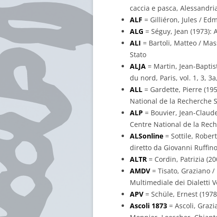
caccia e pasca, Alessandria,
ALF
= Gilliéron, Jules / Ed
ALG
= Séguy, Jean (1973): A
ALI
= Bartoli, Matteo / Mass
Stato
ALJA
= Martin, Jean-Baptist
du nord, Paris, vol. 1, 3, 
ALL
= Gardette, Pierre (195
National de la Recherche S
ALP
= Bouvier, Jean-Claude 
Centre National de la Rech
ALSonline
= Sottile, Robert
diretto da Giovanni Ruffino
ALTR
= Cordin, Patrizia (200
AMDV
= Tisato, Graziano / 
Multimediale dei Dialetti V
APV
= Schüle, Ernest (1978
Ascoli 1873
= Ascoli, Grazia