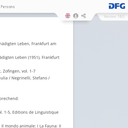
Persons
Version
18/2
hädigten Leben, Frankfurt am
digten Leben (1951), Frankfurt
 Zofingen, vol. 1-7
lia / Negrinelli, Stefano /
(sprechend:
ol. 1-5, Editions de Linguistique
 Il mondo animale: I La Fauna: II