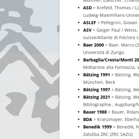
Monnier, Loescher, Chiant
ASD
= Krefeld, Thomas / L
Ludwig-Maximilians-Univers
ASLEF
= Pellegrini, Giovan 
ASV
= Geiger Paul / Weiss,
suisse/Atlante di Folclore 
Baer 2000
= Baer, Marco (20
Università di Zurigo
Barbaglia/Cresta/Monti 2
Mottarone alla Formazza, V
Bätzing 1991
= Bätzing, We
München, Beck
Bätzing 1997
= Bätzing, We
Bätzing 2021
= Bätzing, We
Bibliographie., Augsburg/
Bauer 1988
= Bauer, Roland
BDA
= Kranzmayer, Eberhard
Benedik 1999
= Benedik, Fr
Založba ZRC (ZRC SAZU)