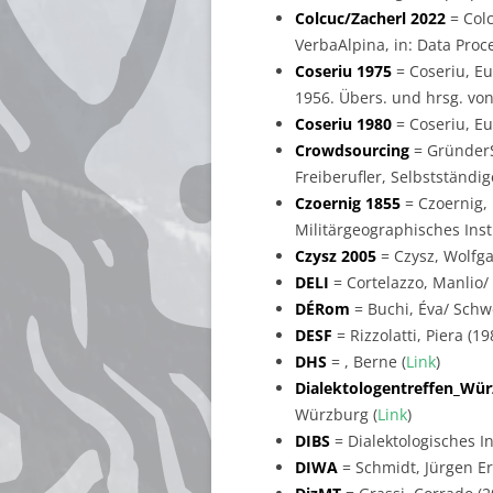
Colcuc/Zacherl 2022
= Colc
VerbaAlpina, in: Data Proces
Coseriu 1975
= Coseriu, Eu
1956. Übers. und hrsg. von
Coseriu 1980
= Coseriu, Eu
Crowdsourcing
= GründerS
Freiberufler, Selbstständi
Czoernig 1855
= Czoernig, 
Militärgeographisches Insti
Czysz 2005
= Czysz, Wolfgan
DELI
= Cortelazzo, Manlio/ Z
DÉRom
= Buchi, Éva/ Schwe
DESF
= Rizzolatti, Piera (1
DHS
= , Berne (
Link
)
Dialektologentreffen_Wü
Würzburg (
Link
)
DIBS
= Dialektologisches 
DIWA
= Schmidt, Jürgen Er