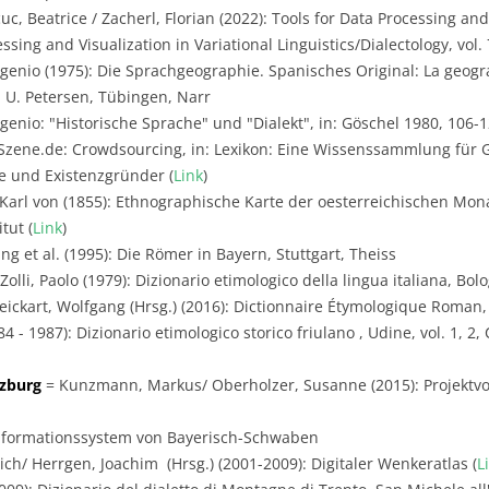
uc, Beatrice / Zacherl, Florian (2022): Tools for Data Processing and
sing and Visualization in Variational Linguistics/Dialectology, vol. 7
genio (1975): Die Sprachgeographie. Spanisches Original: La geogra
 U. Petersen, Tübingen, Narr
genio: "Historische Sprache" und "Dialekt", in: Göschel 1980, 106-
zene.de: Crowdsourcing, in: Lexikon: Eine Wissenssammlung für 
ge und Existenzgründer (
Link
)
Karl von (1855): Ethnographische Karte der oesterreichischen Mon
tut (
Link
)
g et al. (1995): Die Römer in Bayern, Stuttgart, Theiss
olli, Paolo (1979): Dizionario etimologico della lingua italiana, Bol
ickart, Wolfgang (Hrsg.) (2016): Dictionnaire Étymologique Roman,
984 - 1987): Dizionario etimologico storico friulano , Udine, vol. 1, 
rzburg
= Kunzmann, Markus/ Oberholzer, Susanne (2015): Projektvor
Informationssystem von Bayerisch-Schwaben
ich/ Herrgen, Joachim (Hrsg.) (2001-2009): Digitaler Wenkeratlas (
L