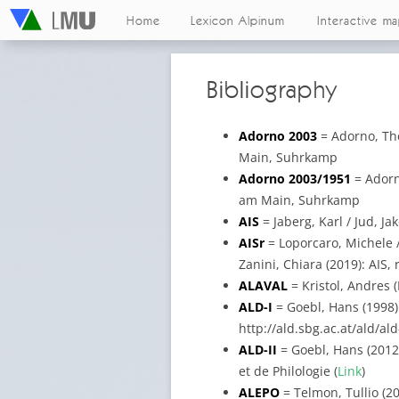
Home
Lexicon Alpinum
Interactive m
Bibliography
Adorno 2003
= Adorno, Th
Main, Suhrkamp
Adorno 2003/1951
= Adorn
am Main, Suhrkamp
AIS
= Jaberg, Karl / Jud, J
AISr
= Loporcaro, Michele / 
Zanini, Chiara (2019): AIS, 
ALAVAL
= Kristol, Andres (
ALD-I
= Goebl, Hans (1998): 
http://ald.sbg.ac.at/ald/al
ALD-II
= Goebl, Hans (2012):
et de Philologie (
Link
)
ALEPO
= Telmon, Tullio (20