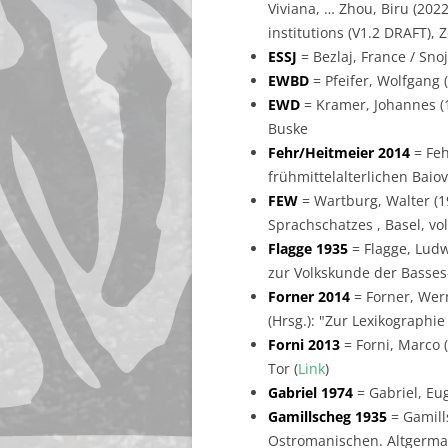
Viviana, … Zhou, Biru (202
institutions (V1.2 DRAFT), 
ESSJ
= Bezlaj, France / Sno
EWBD
= Pfeifer, Wolfgang
EWD
= Kramer, Johannes (
Buske
Fehr/Heitmeier 2014
= Feh
frühmittelalterlichen Baiova
FEW
= Wartburg, Walter (1
Sprachschatzes , Basel, vol
Flagge 1935
= Flagge, Ludw
zur Volkskunde der Basses-
Forner 2014
= Forner, Wern
(Hrsg.): "Zur Lexikographi
Forni 2013
= Forni, Marco (
Tor (
Link
)
Gabriel 1974
= Gabriel, Eu
Gamillscheg 1935
= Gamill
Ostromanischen. Altgerman