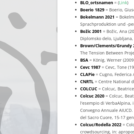
BLO_ortsnamen
= (
Link
)
Boerio 1829
= Boerio, Gius
Bokelmann 2021
= Bokelma
Sprachproduktion und -per
Božic 2001
= Božic, Ana (2
Diplomsko delo, Ljubljana, 
Brown/Clements/Grundy 
The Tension Between Projec
BSA
= König, Werner (2009
Cevc 1987
= Cevc, Tone (198
CLAPie
= Cugno, Federica /
CNRTL
= Centre National d
COLCUC
= Colcuc, Beatric
Colcuc 2020
= Colcuc, Beatr
l'esempio di VerbaAlpina, in
Convegno Annuale AIUCD. La 
del Sacro Cuore, 15-17 genn
Colcuc/Rodella 2022
= Colc
crowdsourcing, in: apropos