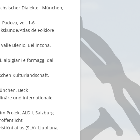
chsischer Dialekte , München,
, Padova, vol. 1-6
lkskunde/Atlas de Folklore
Valle Blenio, Bellinzona,
i, alpigiani e formaggi dal
schen Kulturlandschaft,
München, Beck
linäre und internationale
m Projekt ALD I, Salzburg
öffentlicht
tični atlas (SLA), Ljubljana,