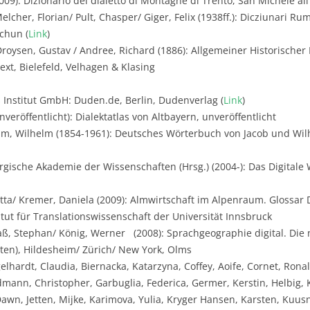
009): Dizionario del dialetto di Montagne di Trento, San Michele all
lcher, Florian/ Pult, Chasper/ Giger, Felix (1938ff.): Dicziunari Ru
chun (
Link
)
roysen, Gustav / Andree, Richard (1886): Allgemeiner Historische
xt, Bielefeld, Velhagen & Klasing
 Institut GmbH: Duden.de, Berlin, Dudenverlag (
Link
)
veröffentlicht): Dialektatlas von Altbayern, unveröffentlicht
m, Wilhelm (1854-1961): Deutsches Wörterbuch von Jacob und Wilh
gische Akademie der Wissenschaften (Hrsg.) (2004-): Das Digital
utta/ Kremer, Daniela (2009): Almwirtschaft im Alpenraum. Glossar 
titut für Translationswissenschaft der Universität Innsbruck
aß, Stephan/ König, Werner (2008): Sprachgeographie digital. Die
rten), Hildesheim/ Zürich/ New York, Olms
elhardt, Claudia, Biernacka, Katarzyna, Coffey, Aoife, Cornet, Ron
mann, Christopher, Garbuglia, Federica, Germer, Kerstin, Helbig, 
Dawn, Jetten, Mijke, Karimova, Yulia, Kryger Hansen, Karsten, Kuusni