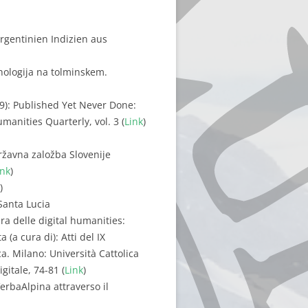
gentinien Indizien aus
inologija na tolminskem.
09): Published Yet Never Done:
anities Quarterly, vol. 3 (
Link
)
 Državna založba Slovenije
ink
)
)
Santa Lucia
era delle digital humanities:
 (a cura di): Atti del IX
a. Milano: Università Cattolica
gitale, 74-81 (
Link
)
VerbaAlpina attraverso il