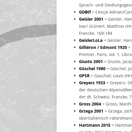
Sprach- und Siedlungsgesc
GDBtf
= Cescje Adrian/Carr
Geisler 2001
= Geisler, Han
Ivar/ Grünert, Matthias (H
Francke, 169-184
GeislerLoLa
= Geisler, Han
Gilliéron / Edmont 1920
= 
Premier, Paris, vol. 1, Li
Giusto 2001
= Giusto, Jacqu
Göschel 1980
= Göschel, Jo
GPSR
= Gauchat, Louis (Hrsg
Greyerz 1933
= Greyerz, O
der deutschen Alpenvölker,
der dt. Schweiz, Francke, 
Gross 2004
= Gross, Manfre
Grzega 2001
= Grzega, Joch
oberitalienisch-rätoroman
Hartmann 2015
= Hartmann