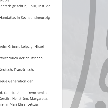
'Adige
mantsch grischun, Chur, Inst. dal
r Handatlas in Sechsundneunzig
elm Grimm, Leipzig, Hirzel
e Wörterbuch der deutschen
Deutsch, Französisch,
 neue Generation der
ald, Danciu, Alina, Demchenko,
Kerstin, Hellström, Margareta,
emi, Mari Elisa, Letizia,