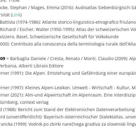
ore, 1-556
ücke, Stephan / Mages, Emma (2016): Audioatlas Siebenbürgisch-Sä
ität (
Link
)
Battista (1974-1986): Atlante storico-linguistico-etnografico friulano
 Richard / Escher, Walter (1950-1995): Atlas der schweizerischen Vo
svizzero, Basel, Schweizerische Gesellschaft für Volkskunde
00): Contributo alla conoscenza della terminologia rurale dell'Alta 
009
= Barbaglia Daniele / Cresta, Renato / Monti, Claudio (2009): Alp
erbania, Alberti Libraio Editore
rner (1991): Die Alpen. Entstehung und Gefährdung einer europäi
rner (1997): Kleines Alpen-Lexikon. Umwelt - Wirtschaft - Kultur, 
rner (2021): Alm-und Alpwirtschaft im Alpenraum. Eine interdiszip
Nürnberg, context verlag
 (1988): Bericht zum Stand der Elektronischen Datenverarbeitung i
 (unveröffentlicht): Bayerisch-österreichischer Dialektatlas, unver
ancka (1999): Vodnik po zbirki narečnega gradiva za slovenski lingvis