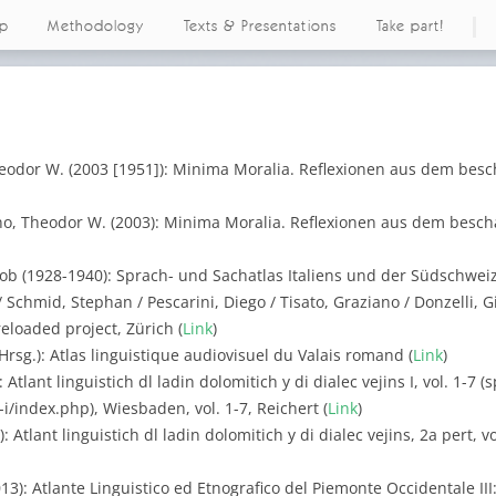
ap
Methodology
Texts & Presentations
Take part!
eodor W. (2003 [1951]): Minima Moralia. Reflexionen aus dem besc
o, Theodor W. (2003): Minima Moralia. Reflexionen aus dem beschä
akob (1928-1940): Sprach- und Sachatlas Italiens und der Südschweiz,
Schmid, Stephan / Pescarini, Diego / Tisato, Graziano / Donzelli, Giu
reloaded project, Zürich (
Link
)
Hrsg.): Atlas linguistique audiovisuel du Valais romand (
Link
)
Atlant linguistich dl ladin dolomitich y di dialec vejins I, vol. 1-7 
d-i/index.php), Wiesbaden, vol. 1-7, Reichert (
Link
)
 Atlant linguistich dl ladin dolomitich y di dialec vejins, 2a pert, v
13): Atlante Linguistico ed Etnografico del Piemonte Occidentale III: