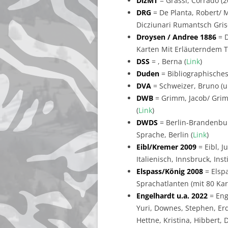
DizMT
= Grassi, Corrado (2
DRG
= De Planta, Robert/ Me
Dicziunari Rumantsch Gris
Droysen / Andree 1886
= D
Karten Mit Erläuterndem Te
DSS
= , Berna (
Link
)
Duden
= Bibliographisches
DVA
= Schweizer, Bruno (un
DWB
= Grimm, Jacob/ Grim
(
Link
)
DWDS
= Berlin-Brandenbur
Sprache, Berlin (
Link
)
Eibl/Kremer 2009
= Eibl, J
Italienisch, Innsbruck, Ins
Elspass/König 2008
= Elsp
Sprachatlanten (mit 80 Ka
Engelhardt u.a. 2022
= Eng
Yuri, Downes, Stephen, Erd
Hettne, Kristina, Hibbert, 