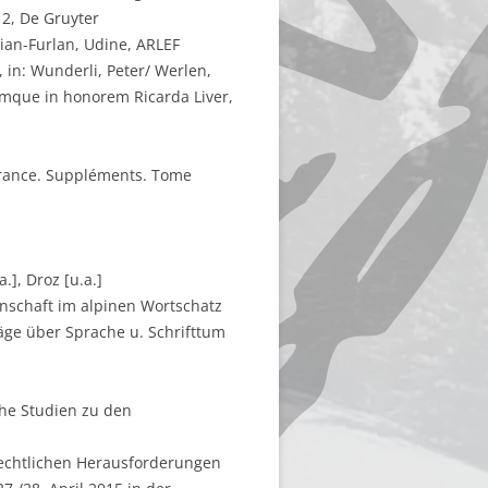
2, De Gruyter
lian-Furlan, Udine, ARLEF
 in: Wunderli, Peter/ Werlen,
tiumque in honorem Ricarda Liver,
a France. Suppléments. Tome
.], Droz [u.a.]
nschaft im alpinen Wortschatz
äge über Sprache u. Schrifttum
che Studien zu den
rechtlichen Herausforderungen