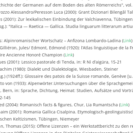
hichte der Germanen auf dem Boden des alten Römerreichs", vol. 
ozzo Alessandro/Peresson Luca (2000): Grant Dizionari Bilengâl Ta
s (2001): Zur lexikalischen Einbindung der Valchiavenna, Tübingen,
rsg.): "Italica — Raetica — Gallica. Studia linguarum litterarum ar
s: Alpinromanischer Wortschatz – Anfizona Lombardo-Ladina (
Link
)
Gilliéron, Jules/ Edmont, Edmond (1920): l’Atlas linguistique de l
braire Ancienne Honoré Champion (
Link
)
es (2001): Lessico pastorale di Tenda, in: R Nì d’aigüra, 15-21
achim (1980): Dialekt und Dialektologie, Wiesbaden, Steiner
.) (1924ff.): Glossaire des patois de la Suisse romande, Genève [u.a
tto von (1933): Alpenwörter.Untersuchungen über die Sprachgemei
 Bern, in: Sprache, Dichtung, Heimat: Studien, Aufsätze und Vortr
72-145
d (2004): Romanisch facts & figures, Chur, Lia Rumantscha (
Link
)
aim (2001): Romania Gallica Cisalpina. Etymologisch-geolinguistis
ischen Keltizismen, Tübingen, Niemeyer
, Thomas (2015): Offene Lizenzen – ein Werkstattbericht zu den 