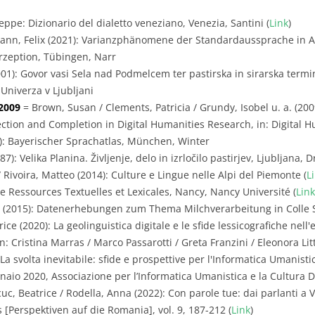
eppe: Dizionario del dialetto veneziano, Venezia, Santini (
Link
)
nn, Felix (2021): Varianzphänomene der Standardaussprache in Ar
zeption, Tübingen, Narr
001): Govor vasi Sela nad Podmelcem ter pastirska in sirarska term
Univerza v Ljubljani
2009
= Brown, Susan / Clements, Patricia / Grundy, Isobel u. a. (20
tion and Completion in Digital Humanities Research, in: Digital Hum
): Bayerischer Sprachatlas, München, Winter
7): Velika Planina. Življenje, delo in izrločilo pastirjev, Ljubljana,
 Rivoira, Matteo (2014): Culture e Lingue nelle Alpi del Piemonte (
L
e Ressources Textuelles et Lexicales, Nancy, Nancy Université (
Link
e (2015): Datenerhebungen zum Thema Milchverarbeitung in Colle 
ice (2020): La geolinguistica digitale e le sfide lessicografiche nell'
: Cristina Marras / Marco Passarotti / Greta Franzini / Eleonora Litta
svolta inevitabile: sfide e prospettive per l'Informatica Umanistic
aio 2020, Associazione per l’Informatica Umanistica e la Cultura Di
uc, Beatrice / Rodella, Anna (2022): Con parole tue: dai parlanti a 
 [Perspektiven auf die Romania], vol. 9, 187-212 (
Link
)