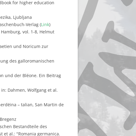
ndbook for higher education
ezika, Ljubljana
Taschenbuch-Verlag (
Link
)
 Hamburg, vol. 1-8, Helmut
Raetien und Noricum zur
llung des galloromanischen
n und der Bléone. Ein Beitrag
 in: Dahmen, Wolfgang et al.
herdëina – talian, San Martin de
 Bregenz
ischen Bestandteile des
t et al.: "Romania germanica.