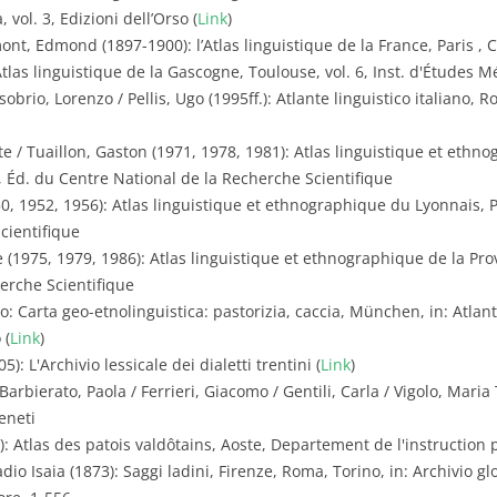
 vol. 3, Edizioni dell’Orso (
Link
)
mont, Edmond (1897-1900): l’Atlas linguistique de la France, Paris ,
tlas linguistique de la Gascogne, Toulouse, vol. 6, Inst. d'Études Mér
obrio, Lorenzo / Pellis, Ugo (1995ff.): Atlante linguistico italiano, Ro
e / Tuaillon, Gaston (1971, 1978, 1981): Atlas linguistique et ethn
3a, Éd. du Centre National de la Recherche Scientifique
0, 1952, 1956): Atlas linguistique et ethnographique du Lyonnais, Par
cientifique
(1975, 1979, 1986): Atlas linguistique et ethnographique de la Prove
erche Scientifique
o: Carta geo-etnolinguistica: pastorizia, caccia, München, in: Atlante 
 (
Link
)
5): L'Archivio lessicale dei dialetti trentini (
Link
)
Barbierato, Paola / Ferrieri, Giacomo / Gentili, Carla / Vigolo, Maria
eneti
): Atlas des patois valdôtains, Aoste, Departement de l'instruction 
dio Isaia (1873): Saggi ladini, Firenze, Roma, Torino, in: Archivio glot