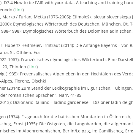
2): D7.4 How to be FAIR with your data. A teaching and training ha
Zenodo (
Link
)
j, Marko / Furlan, Metka (1976-2005): Etimološki slovar slovenskega j
 (2000): Etymologisches Wörterbuch des Deutschen, München, Dt. 
1988-1998): Etymologisches Wörterbuch des Dolomitenladinischen,
r, Hubert/ Heitmeier, Irmtraut (2014): Die Anfänge Bayerns – von 
ria, St. Ottilien, Eos
922-1967): Französisches etymologisches Wörterbuch. Eine Darste
. 20, Zbinden (
Link
)
ig (1935): Provenzalisches Alpenleben in den Hochtälern des Verdo
Alpes, Florenz, Olschki
er (2014): Zum Stand der Lexikographie im Ligurischen, Tübingen,
e der romanischen Sprachen", Narr, 41-85
2013): Dizionario italiano – ladino gardenese = Dizioner ladin de g
gen (1974): Fragebuch für die bairischen Mundarten in Österreich,
scheg, Ernst (1935): Die Ostgoten, die Langobarden, die altgerman
isches im Alpenromanischen, Berlin/Leipzig, in: Gamillscheg, Erns