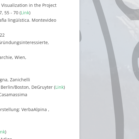
 Visualization in the Project
, 55 - 70 (
Link
)
fia lingüística. Montevideo
122
Gründungsinteressierte,
archie, Wien,
ogna, Zanichelli
 Berlin/Boston, DeGruyter (
Link
)
2, Casamassima
stellung: VerbaAlpina ,
ink
)