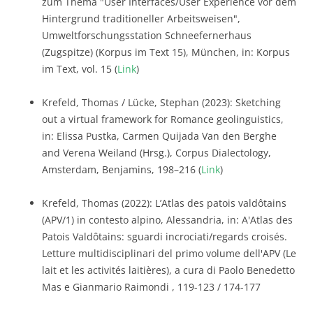
zum Thema "User Interfaces/User Experience vor dem
Hintergrund traditioneller Arbeitsweisen",
Umweltforschungsstation Schneefernerhaus
(Zugspitze) (Korpus im Text 15), München, in: Korpus
im Text, vol. 15 (
Link
)
Krefeld, Thomas / Lücke, Stephan (2023): Sketching
out a virtual framework for Romance geolinguistics,
in: Elissa Pustka, Carmen Quijada Van den Berghe
and Verena Weiland (Hrsg.), Corpus Dialectology,
Amsterdam, Benjamins, 198–216 (
Link
)
Krefeld, Thomas (2022): L’Atlas des patois valdôtains
(APV/1) in contesto alpino, Alessandria, in: A'Atlas des
Patois Valdôtains: sguardi incrociati/regards croisés.
Letture multidisciplinari del primo volume dell'APV (Le
lait et les activités laitières), a cura di Paolo Benedetto
Mas e Gianmario Raimondi , 119-123 / 174-177