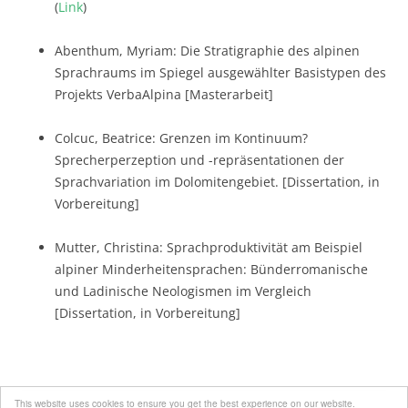
(
Link
)
Abenthum, Myriam: Die Stratigraphie des alpinen
Sprachraums im Spiegel ausgewählter Basistypen des
Projekts VerbaAlpina [Masterarbeit]
Colcuc, Beatrice: Grenzen im Kontinuum?
Sprecherperzeption und -repräsentationen der
Sprachvariation im Dolomitengebiet. [Dissertation, in
Vorbereitung]
Mutter, Christina: Sprachproduktivität am Beispiel
alpiner Minderheitensprachen: Bünderromanische
und Ladinische Neologismen im Vergleich
[Dissertation, in Vorbereitung]
This website uses cookies to ensure you get the best experience on our website.