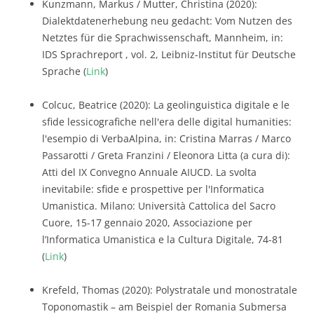
Kunzmann, Markus / Mutter, Christina (2020):
Dialektdatenerhebung neu gedacht: Vom Nutzen des
Netztes für die Sprachwissenschaft, Mannheim, in:
IDS Sprachreport , vol. 2, Leibniz-Institut für Deutsche
Sprache (
Link
)
Colcuc, Beatrice (2020): La geolinguistica digitale e le
sfide lessicografiche nell'era delle digital humanities:
l'esempio di VerbaAlpina, in: Cristina Marras / Marco
Passarotti / Greta Franzini / Eleonora Litta (a cura di):
Atti del IX Convegno Annuale AIUCD. La svolta
inevitabile: sfide e prospettive per l'Informatica
Umanistica. Milano: Università Cattolica del Sacro
Cuore, 15-17 gennaio 2020, Associazione per
l’Informatica Umanistica e la Cultura Digitale, 74-81
(
Link
)
Krefeld, Thomas (2020): Polystratale und monostratale
Toponomastik – am Beispiel der Romania Submersa