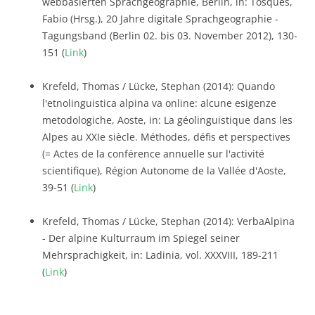
webbasierten Sprachgeographie, Berlin, in: Tosques,
Fabio (Hrsg.), 20 Jahre digitale Sprachgeographie -
Tagungsband (Berlin 02. bis 03. November 2012), 130-
151 (
Link
)
Krefeld, Thomas / Lücke, Stephan (2014): Quando
l'etnolinguistica alpina va online: alcune esigenze
metodologiche, Aoste, in: La géolinguistique dans les
Alpes au XXIe siècle. Méthodes, défis et perspectives
(= Actes de la conférence annuelle sur l'activité
scientifique), Région Autonome de la Vallée d'Aoste,
39-51 (
Link
)
Krefeld, Thomas / Lücke, Stephan (2014): VerbaAlpina
- Der alpine Kulturraum im Spiegel seiner
Mehrsprachigkeit, in: Ladinia, vol. XXXVIII, 189-211
(
Link
)