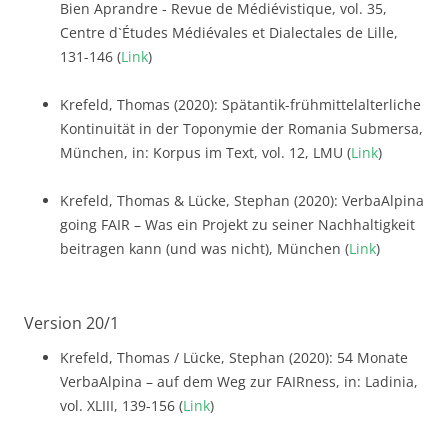
Bien Aprandre - Revue de Médiévistique, vol. 35,
Centre d`Études Médiévales et Dialectales de Lille,
131-146 (
Link
)
Krefeld, Thomas (2020): Spätantik-frühmittelalterliche
Kontinuität in der Toponymie der Romania Submersa,
München, in: Korpus im Text, vol. 12, LMU (
Link
)
Krefeld, Thomas & Lücke, Stephan (2020): VerbaAlpina
going FAIR – Was ein Projekt zu seiner Nachhaltigkeit
beitragen kann (und was nicht), München (
Link
)
Version 20/1
Krefeld, Thomas / Lücke, Stephan (2020): 54 Monate
VerbaAlpina – auf dem Weg zur FAIRness, in: Ladinia,
vol. XLIII, 139-156 (
Link
)