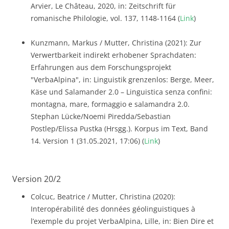
Arvier, Le Château, 2020, in: Zeitschrift für
romanische Philologie, vol. 137, 1148-1164 (
Link
)
Kunzmann, Markus / Mutter, Christina (2021): Zur
Verwertbarkeit indirekt erhobener Sprachdaten:
Erfahrungen aus dem Forschungsprojekt
"VerbaAlpina", in: Linguistik grenzenlos: Berge, Meer,
Käse und Salamander 2.0 – Linguistica senza confini:
montagna, mare, formaggio e salamandra 2.0.
Stephan Lücke/Noemi Piredda/Sebastian
Postlep/Elissa Pustka (Hrsgg.). Korpus im Text, Band
14. Version 1 (31.05.2021, 17:06) (
Link
)
Version 20/2
Colcuc, Beatrice / Mutter, Christina (2020):
Interopérabilité des données géolinguistiques à
l’exemple du projet VerbaAlpina, Lille, in: Bien Dire et