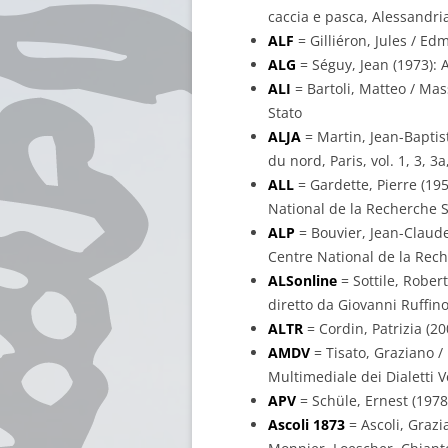
caccia e pasca, Alessandria,
ALF
= Gilliéron, Jules / Ed
ALG
= Séguy, Jean (1973): A
ALI
= Bartoli, Matteo / Mass
Stato
ALJA
= Martin, Jean-Baptist
du nord, Paris, vol. 1, 3, 
ALL
= Gardette, Pierre (195
National de la Recherche S
ALP
= Bouvier, Jean-Claude 
Centre National de la Rech
ALSonline
= Sottile, Robert
diretto da Giovanni Ruffino
ALTR
= Cordin, Patrizia (200
AMDV
= Tisato, Graziano / 
Multimediale dei Dialetti V
APV
= Schüle, Ernest (1978
Ascoli 1873
= Ascoli, Grazia