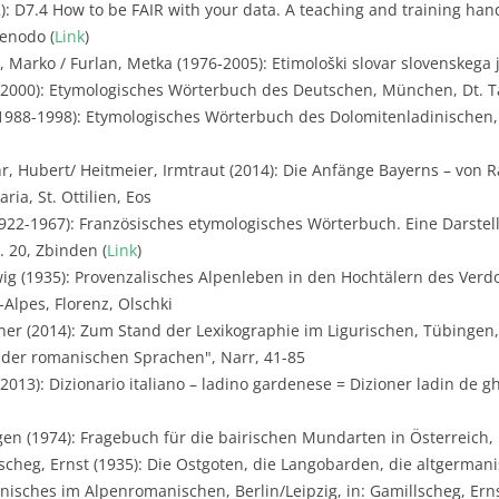
2): D7.4 How to be FAIR with your data. A teaching and training ha
Zenodo (
Link
)
j, Marko / Furlan, Metka (1976-2005): Etimološki slovar slovenskega j
 (2000): Etymologisches Wörterbuch des Deutschen, München, Dt. 
1988-1998): Etymologisches Wörterbuch des Dolomitenladinischen,
r, Hubert/ Heitmeier, Irmtraut (2014): Die Anfänge Bayerns – von 
ria, St. Ottilien, Eos
922-1967): Französisches etymologisches Wörterbuch. Eine Darste
. 20, Zbinden (
Link
)
ig (1935): Provenzalisches Alpenleben in den Hochtälern des Verdo
Alpes, Florenz, Olschki
er (2014): Zum Stand der Lexikographie im Ligurischen, Tübingen,
e der romanischen Sprachen", Narr, 41-85
2013): Dizionario italiano – ladino gardenese = Dizioner ladin de g
gen (1974): Fragebuch für die bairischen Mundarten in Österreich,
scheg, Ernst (1935): Die Ostgoten, die Langobarden, die altgerman
isches im Alpenromanischen, Berlin/Leipzig, in: Gamillscheg, Erns