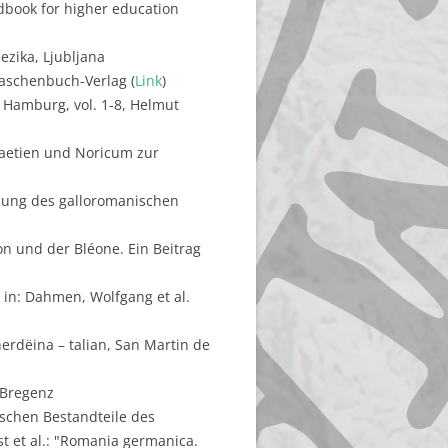
ndbook for higher education
ezika, Ljubljana
Taschenbuch-Verlag (
Link
)
 Hamburg, vol. 1-8, Helmut
Raetien und Noricum zur
llung des galloromanischen
n und der Bléone. Ein Beitrag
 in: Dahmen, Wolfgang et al.
herdëina – talian, San Martin de
 Bregenz
ischen Bestandteile des
t et al.: "Romania germanica.