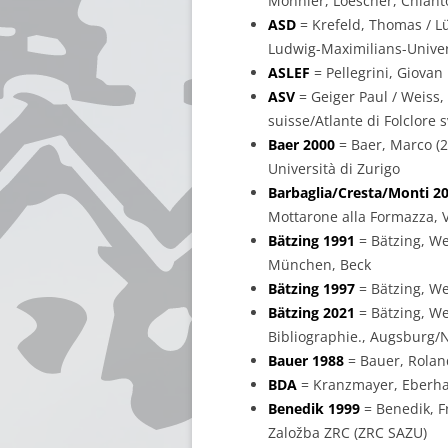
Monnier, Loescher, Chiant
ASD
= Krefeld, Thomas / L
Ludwig-Maximilians-Univers
ASLEF
= Pellegrini, Giovan 
ASV
= Geiger Paul / Weiss,
suisse/Atlante di Folclore 
Baer 2000
= Baer, Marco (20
Università di Zurigo
Barbaglia/Cresta/Monti 2
Mottarone alla Formazza, V
Bätzing 1991
= Bätzing, We
München, Beck
Bätzing 1997
= Bätzing, We
Bätzing 2021
= Bätzing, We
Bibliographie., Augsburg/
Bauer 1988
= Bauer, Roland
BDA
= Kranzmayer, Eberhard
Benedik 1999
= Benedik, Fr
Založba ZRC (ZRC SAZU)