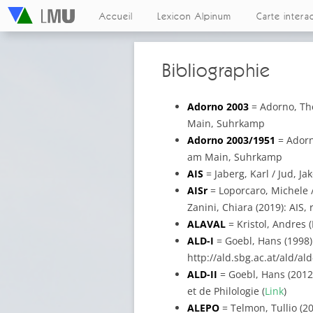
Accueil
Lexicon Alpinum
Carte intera
Bibliographie
Adorno 2003
= Adorno, Th
Main, Suhrkamp
Adorno 2003/1951
= Adorn
am Main, Suhrkamp
AIS
= Jaberg, Karl / Jud, J
AISr
= Loporcaro, Michele / 
Zanini, Chiara (2019): AIS, 
ALAVAL
= Kristol, Andres (
ALD-I
= Goebl, Hans (1998): 
http://ald.sbg.ac.at/ald/al
ALD-II
= Goebl, Hans (2012):
et de Philologie (
Link
)
ALEPO
= Telmon, Tullio (20