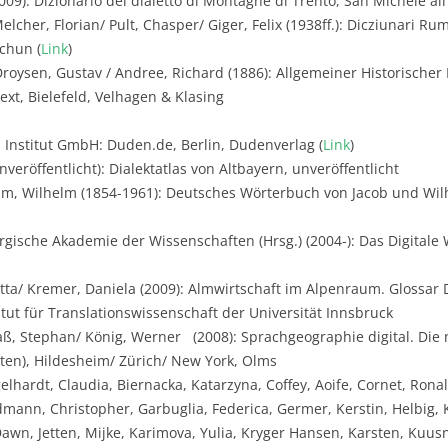
009): Dizionario del dialetto di Montagne di Trento, San Michele all
lcher, Florian/ Pult, Chasper/ Giger, Felix (1938ff.): Dicziunari Ru
chun (
Link
)
roysen, Gustav / Andree, Richard (1886): Allgemeiner Historische
xt, Bielefeld, Velhagen & Klasing
 Institut GmbH: Duden.de, Berlin, Dudenverlag (
Link
)
veröffentlicht): Dialektatlas von Altbayern, unveröffentlicht
m, Wilhelm (1854-1961): Deutsches Wörterbuch von Jacob und Wilh
gische Akademie der Wissenschaften (Hrsg.) (2004-): Das Digital
utta/ Kremer, Daniela (2009): Almwirtschaft im Alpenraum. Glossar 
titut für Translationswissenschaft der Universität Innsbruck
aß, Stephan/ König, Werner (2008): Sprachgeographie digital. Die
rten), Hildesheim/ Zürich/ New York, Olms
elhardt, Claudia, Biernacka, Katarzyna, Coffey, Aoife, Cornet, Ron
mann, Christopher, Garbuglia, Federica, Germer, Kerstin, Helbig, 
Dawn, Jetten, Mijke, Karimova, Yulia, Kryger Hansen, Karsten, Kuusni