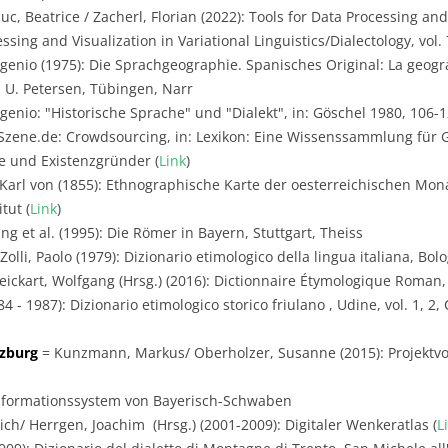
uc, Beatrice / Zacherl, Florian (2022): Tools for Data Processing and
sing and Visualization in Variational Linguistics/Dialectology, vol. 7
genio (1975): Die Sprachgeographie. Spanisches Original: La geogra
 U. Petersen, Tübingen, Narr
genio: "Historische Sprache" und "Dialekt", in: Göschel 1980, 106-
zene.de: Crowdsourcing, in: Lexikon: Eine Wissenssammlung für 
ge und Existenzgründer (
Link
)
Karl von (1855): Ethnographische Karte der oesterreichischen Mon
tut (
Link
)
g et al. (1995): Die Römer in Bayern, Stuttgart, Theiss
olli, Paolo (1979): Dizionario etimologico della lingua italiana, Bol
ickart, Wolfgang (Hrsg.) (2016): Dictionnaire Étymologique Roman,
984 - 1987): Dizionario etimologico storico friulano , Udine, vol. 1, 
rzburg
= Kunzmann, Markus/ Oberholzer, Susanne (2015): Projektvor
Informationssystem von Bayerisch-Schwaben
ich/ Herrgen, Joachim (Hrsg.) (2001-2009): Digitaler Wenkeratlas (
L