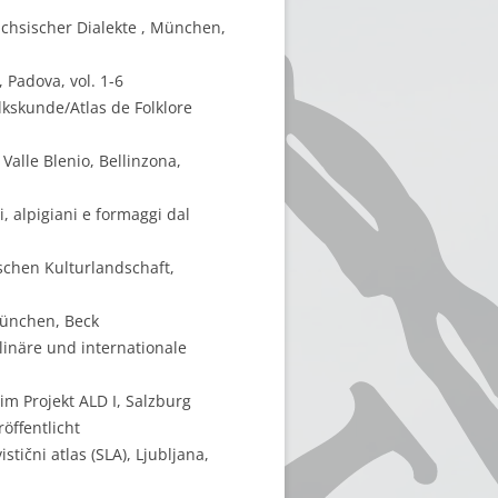
chsischer Dialekte , München,
, Padova, vol. 1-6
lkskunde/Atlas de Folklore
Valle Blenio, Bellinzona,
i, alpigiani e formaggi dal
schen Kulturlandschaft,
München, Beck
linäre und internationale
m Projekt ALD I, Salzburg
öffentlicht
tični atlas (SLA), Ljubljana,