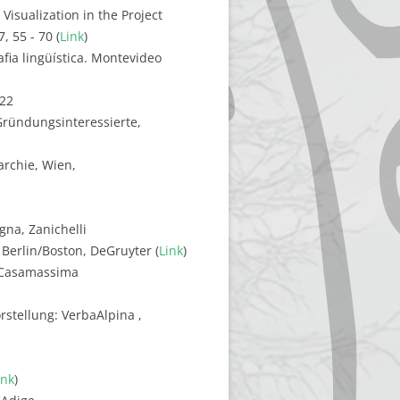
 Visualization in the Project
, 55 - 70 (
Link
)
fia lingüística. Montevideo
122
Gründungsinteressierte,
archie, Wien,
ogna, Zanichelli
 Berlin/Boston, DeGruyter (
Link
)
2, Casamassima
stellung: VerbaAlpina ,
ink
)