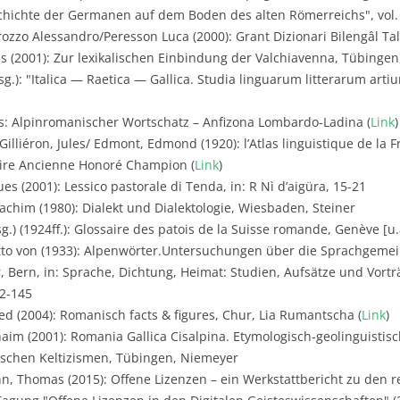
hichte der Germanen auf dem Boden des alten Römerreichs", vol. 
ozzo Alessandro/Peresson Luca (2000): Grant Dizionari Bilengâl Ta
s (2001): Zur lexikalischen Einbindung der Valchiavenna, Tübingen,
rsg.): "Italica — Raetica — Gallica. Studia linguarum litterarum ar
s: Alpinromanischer Wortschatz – Anfizona Lombardo-Ladina (
Link
)
Gilliéron, Jules/ Edmont, Edmond (1920): l’Atlas linguistique de l
braire Ancienne Honoré Champion (
Link
)
es (2001): Lessico pastorale di Tenda, in: R Nì d’aigüra, 15-21
achim (1980): Dialekt und Dialektologie, Wiesbaden, Steiner
.) (1924ff.): Glossaire des patois de la Suisse romande, Genève [u.a
tto von (1933): Alpenwörter.Untersuchungen über die Sprachgemei
 Bern, in: Sprache, Dichtung, Heimat: Studien, Aufsätze und Vortr
72-145
d (2004): Romanisch facts & figures, Chur, Lia Rumantscha (
Link
)
aim (2001): Romania Gallica Cisalpina. Etymologisch-geolinguistis
ischen Keltizismen, Tübingen, Niemeyer
, Thomas (2015): Offene Lizenzen – ein Werkstattbericht zu den 