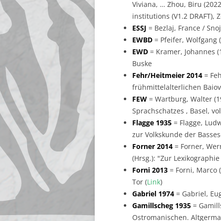
Viviana, … Zhou, Biru (202
institutions (V1.2 DRAFT), 
ESSJ
= Bezlaj, France / Sno
EWBD
= Pfeifer, Wolfgang
EWD
= Kramer, Johannes (
Buske
Fehr/Heitmeier 2014
= Feh
frühmittelalterlichen Baiova
FEW
= Wartburg, Walter (1
Sprachschatzes , Basel, vol
Flagge 1935
= Flagge, Ludw
zur Volkskunde der Basses-
Forner 2014
= Forner, Wern
(Hrsg.): "Zur Lexikographi
Forni 2013
= Forni, Marco (
Tor (
Link
)
Gabriel 1974
= Gabriel, Eu
Gamillscheg 1935
= Gamill
Ostromanischen. Altgerman