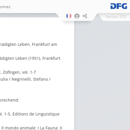
onnes
Version
22/2
hädigten Leben, Frankfurt am
digten Leben (1951), Frankfurt
 Zofingen, vol. 1-7
lia / Negrinelli, Stefano /
(sprechend:
ol. 1-5, Editions de Linguistique
 Il mondo animale: I La Fauna: II