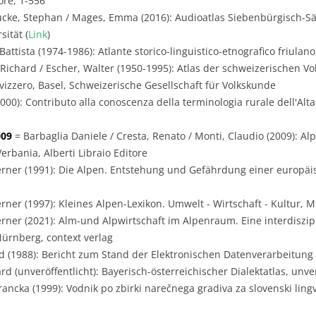
ore, 1-556
ücke, Stephan / Mages, Emma (2016): Audioatlas Siebenbürgisch-Sä
ität (
Link
)
Battista (1974-1986): Atlante storico-linguistico-etnografico friulano
 Richard / Escher, Walter (1950-1995): Atlas der schweizerischen Vo
svizzero, Basel, Schweizerische Gesellschaft für Volkskunde
00): Contributo alla conoscenza della terminologia rurale dell'Alta 
009
= Barbaglia Daniele / Cresta, Renato / Monti, Claudio (2009): Alp
erbania, Alberti Libraio Editore
rner (1991): Die Alpen. Entstehung und Gefährdung einer europäi
rner (1997): Kleines Alpen-Lexikon. Umwelt - Wirtschaft - Kultur, 
rner (2021): Alm-und Alpwirtschaft im Alpenraum. Eine interdiszip
Nürnberg, context verlag
 (1988): Bericht zum Stand der Elektronischen Datenverarbeitung i
 (unveröffentlicht): Bayerisch-österreichischer Dialektatlas, unver
ancka (1999): Vodnik po zbirki narečnega gradiva za slovenski lingvis