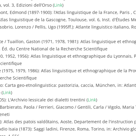
 vol. 3, Edizioni dell’Orso (
Link
)
mont, Edmond (1897-1900): l’Atlas linguistique de la France, Paris ,
tlas linguistique de la Gascogne, Toulouse, vol. 6, Inst. d'Études Mér
obrio, Lorenzo / Pellis, Ugo (1995ff.): Atlante linguistico italiano, Ro
e / Tuaillon, Gaston (1971, 1978, 1981): Atlas linguistique et ethn
3a, Éd. du Centre National de la Recherche Scientifique
0, 1952, 1956): Atlas linguistique et ethnographique du Lyonnais, Par
cientifique
(1975, 1979, 1986): Atlas linguistique et ethnographique de la Prove
erche Scientifique
o: Carta geo-etnolinguistica: pastorizia, caccia, München, in: Atlante 
 (
Link
)
5): L'Archivio lessicale dei dialetti trentini (
Link
)
Barbierato, Paola / Ferrieri, Giacomo / Gentili, Carla / Vigolo, Maria
eneti
): Atlas des patois valdôtains, Aoste, Departement de l'instruction 
dio Isaia (1873): Saggi ladini, Firenze, Roma, Torino, in: Archivio glot