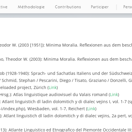
ctive
Méthodologie
Contributions
Participer
Pers
eodor W. (2003 [1951]): Minima Moralia. Reflexionen aus dem besc
o, Theodor W. (2003): Minima Moralia. Reflexionen aus dem beschä
akob (1928-1940): Sprach- und Sachatlas Italiens und der Südschweiz,
Schmid, Stephan / Pescarini, Diego / Tisato, Graziano / Donzelli, Giu
reloaded project, Zürich (
Link
)
Hrsg.): Atlas linguistique audiovisuel du Valais romand (
Link
)
Atlant linguistich dl ladin dolomitich y di dialec vejins I, vol. 1-7 
d-i/index.php), Wiesbaden, vol. 1-7, Reichert (
Link
)
 Atlant linguistich dl ladin dolomitich y di dialec vejins, 2a pert, v
13): Atlante Linguistico ed Etnografico del Piemonte Occidentale III: