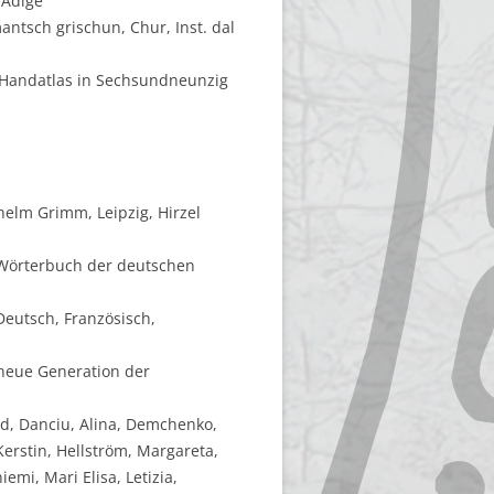
'Adige
mantsch grischun, Chur, Inst. dal
r Handatlas in Sechsundneunzig
elm Grimm, Leipzig, Hirzel
e Wörterbuch der deutschen
Deutsch, Französisch,
 neue Generation der
ald, Danciu, Alina, Demchenko,
Kerstin, Hellström, Margareta,
emi, Mari Elisa, Letizia,