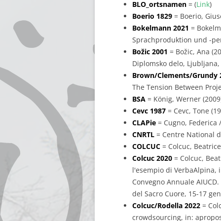
BLO_ortsnamen
= (
Link
)
Boerio 1829
= Boerio, Gius
Bokelmann 2021
= Bokelma
Sprachproduktion und -per
Božic 2001
= Božic, Ana (2
Diplomsko delo, Ljubljana, 
Brown/Clements/Grundy 
The Tension Between Projec
BSA
= König, Werner (2009
Cevc 1987
= Cevc, Tone (198
CLAPie
= Cugno, Federica /
CNRTL
= Centre National d
COLCUC
= Colcuc, Beatric
Colcuc 2020
= Colcuc, Beatr
l'esempio di VerbaAlpina, in
Convegno Annuale AIUCD. La 
del Sacro Cuore, 15-17 genn
Colcuc/Rodella 2022
= Colc
crowdsourcing, in: apropos