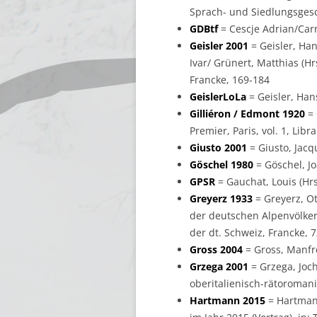
Sprach- und Siedlungsgesc
GDBtf
= Cescje Adrian/Carr
Geisler 2001
= Geisler, Han
Ivar/ Grünert, Matthias (H
Francke, 169-184
GeislerLoLa
= Geisler, Han
Gilliéron / Edmont 1920
= 
Premier, Paris, vol. 1, Li
Giusto 2001
= Giusto, Jacqu
Göschel 1980
= Göschel, Jo
GPSR
= Gauchat, Louis (Hrsg
Greyerz 1933
= Greyerz, O
der deutschen Alpenvölker,
der dt. Schweiz, Francke, 
Gross 2004
= Gross, Manfre
Grzega 2001
= Grzega, Joch
oberitalienisch-rätoroman
Hartmann 2015
= Hartmann