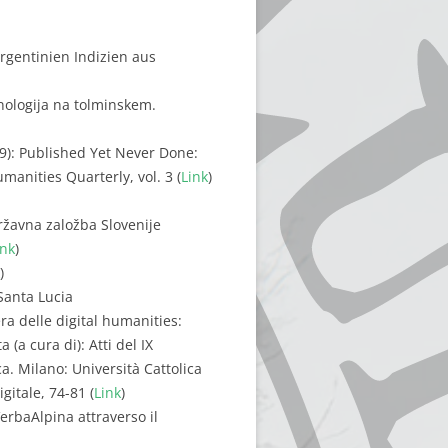
gentinien Indizien aus
inologija na tolminskem.
09): Published Yet Never Done:
anities Quarterly, vol. 3 (
Link
)
 Državna založba Slovenije
ink
)
)
Santa Lucia
era delle digital humanities:
 (a cura di): Atti del IX
a. Milano: Università Cattolica
gitale, 74-81 (
Link
)
VerbaAlpina attraverso il