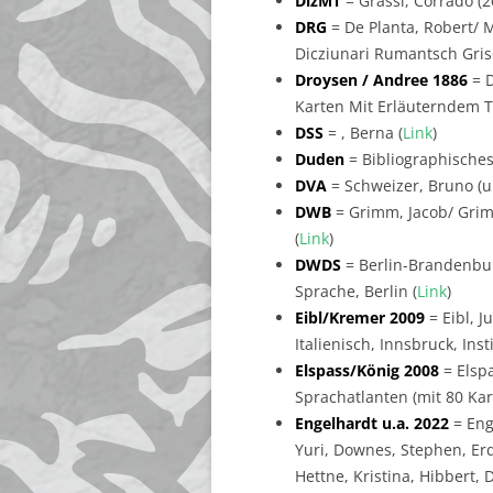
DizMT
= Grassi, Corrado (2
DRG
= De Planta, Robert/ Me
Dicziunari Rumantsch Gris
Droysen / Andree 1886
= D
Karten Mit Erläuterndem Te
DSS
= , Berna (
Link
)
Duden
= Bibliographisches
DVA
= Schweizer, Bruno (un
DWB
= Grimm, Jacob/ Grim
(
Link
)
DWDS
= Berlin-Brandenbur
Sprache, Berlin (
Link
)
Eibl/Kremer 2009
= Eibl, J
Italienisch, Innsbruck, Ins
Elspass/König 2008
= Elsp
Sprachatlanten (mit 80 Ka
Engelhardt u.a. 2022
= Eng
Yuri, Downes, Stephen, Erd
Hettne, Kristina, Hibbert, 