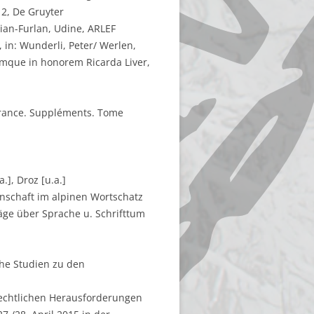
2, De Gruyter
lian-Furlan, Udine, ARLEF
 in: Wunderli, Peter/ Werlen,
tiumque in honorem Ricarda Liver,
a France. Suppléments. Tome
.], Droz [u.a.]
nschaft im alpinen Wortschatz
äge über Sprache u. Schrifttum
che Studien zu den
rechtlichen Herausforderungen