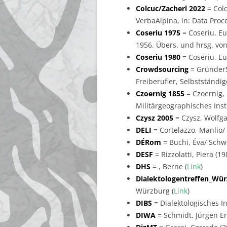
Colcuc/Zacherl 2022
= Colc
VerbaAlpina, in: Data Proces
Coseriu 1975
= Coseriu, Eu
1956. Übers. und hrsg. von
Coseriu 1980
= Coseriu, Eu
Crowdsourcing
= GründerS
Freiberufler, Selbstständi
Czoernig 1855
= Czoernig, 
Militärgeographisches Insti
Czysz 2005
= Czysz, Wolfgan
DELI
= Cortelazzo, Manlio/ Z
DÉRom
= Buchi, Éva/ Schwe
DESF
= Rizzolatti, Piera (1
DHS
= , Berne (
Link
)
Dialektologentreffen_Wü
Würzburg (
Link
)
DIBS
= Dialektologisches 
DIWA
= Schmidt, Jürgen Er