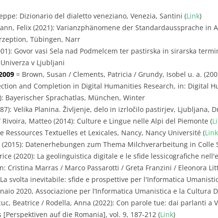
eppe: Dizionario del dialetto veneziano, Venezia, Santini (
Link
)
nn, Felix (2021): Varianzphänomene der Standardaussprache in Ar
zeption, Tübingen, Narr
001): Govor vasi Sela nad Podmelcem ter pastirska in sirarska term
Univerza v Ljubljani
2009
= Brown, Susan / Clements, Patricia / Grundy, Isobel u. a. (20
tion and Completion in Digital Humanities Research, in: Digital Hum
): Bayerischer Sprachatlas, München, Winter
7): Velika Planina. Življenje, delo in izrločilo pastirjev, Ljubljana,
 Rivoira, Matteo (2014): Culture e Lingue nelle Alpi del Piemonte (
L
e Ressources Textuelles et Lexicales, Nancy, Nancy Université (
Link
e (2015): Datenerhebungen zum Thema Milchverarbeitung in Colle 
ice (2020): La geolinguistica digitale e le sfide lessicografiche nell'
: Cristina Marras / Marco Passarotti / Greta Franzini / Eleonora Litta
svolta inevitabile: sfide e prospettive per l'Informatica Umanistic
aio 2020, Associazione per l’Informatica Umanistica e la Cultura Di
uc, Beatrice / Rodella, Anna (2022): Con parole tue: dai parlanti a 
 [Perspektiven auf die Romania], vol. 9, 187-212 (
Link
)