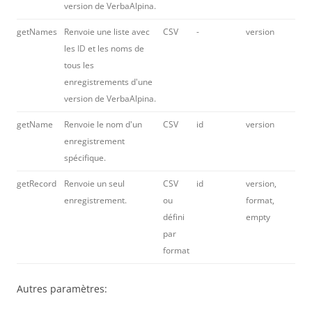
version de VerbaAlpina.
getNames
Renvoie une liste avec
CSV
-
version
les
ID
et les noms de
tous les
enregistrements d'une
version de VerbaAlpina.
getName
Renvoie le nom d'un
CSV
id
version
enregistrement
spécifique.
getRecord
Renvoie un seul
CSV
id
version,
enregistrement.
ou
format,
défini
empty
par
format
Autres paramètres: