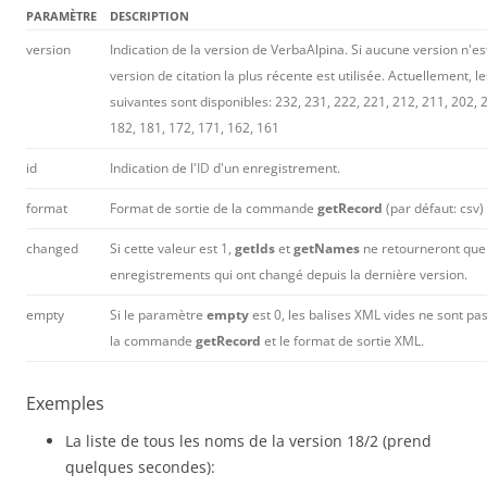
PARAMÈTRE
DESCRIPTION
version
Indication de la version de VerbaAlpina. Si aucune version n'est
version de citation la plus récente est utilisée. Actuellement, l
suivantes sont disponibles: 232, 231, 222, 221, 212, 211, 202, 
182, 181, 172, 171, 162, 161
id
Indication de l'
ID
d'un enregistrement.
format
Format de sortie de la commande
getRecord
(par défaut: csv)
changed
Si cette valeur est 1,
getIds
et
getNames
ne retourneront que
enregistrements qui ont changé depuis la dernière version.
empty
Si le paramètre
empty
est 0, les balises XML vides ne sont pa
la commande
getRecord
et le format de sortie XML.
Exemples
La liste de tous les noms de la version 18/2 (prend
quelques secondes):