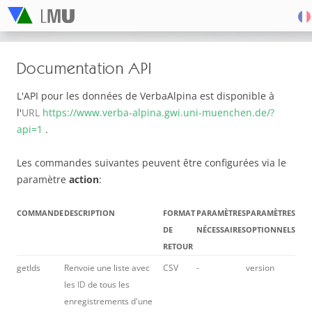
Documentation API
L'API pour les données de VerbaAlpina est disponible à
l'
URL
https://www.verba-alpina.gwi.uni-muenchen.de/?
api=1
.
Les commandes suivantes peuvent être configurées via le
paramètre
action
:
COMMANDE
DESCRIPTION
FORMAT
PARAMÈTRES
PARAMÈTRES
DE
NÉCESSAIRES
OPTIONNELS
RETOUR
getIds
Renvoie une liste avec
CSV
-
version
les
ID
de tous les
enregistrements d'une