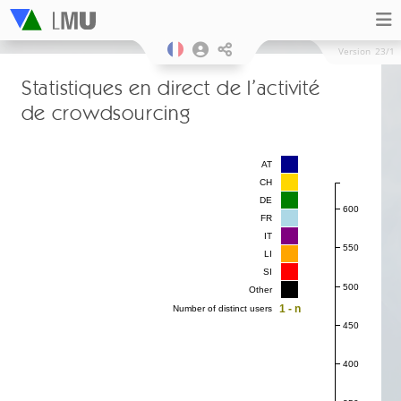
Version
23/1
Statistiques en direct de l’activité
de crowdsourcing
AT
CH
DE
600
FR
IT
550
LI
SI
500
Other
1 - n
Number of distinct users
450
400