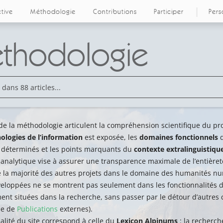
ctive
Méthodologie
Contributions
Participer
Pers
thodologie
 de la méthodologie articulent la compréhension scientifique du pr
ologies de l’information
est exposée, les
domaines fonctionnels
d
nt déterminés et les points marquants du
contexte extralinguistiqu
analytique vise à assurer une transparence maximale de l’entièreté
e la majorité des autres projets dans le domaine des humanités num
veloppées ne se montrent pas seulement dans les fonctionnalités du
t situées dans la recherche, sans passer par le détour d’autres c
me de
Publications
externes).
alité du site correspond à celle du
Lexicon Alpinums
: la recherch