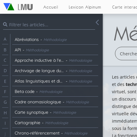
Accueil
Lexicon Alpinum
Carte intera
Mé
A
Abréviations
-
Méthodologie
B
API
-
Méthodologie
C
Approche inductive à l'espace culturel
-
Méthodologie
D
Archivage de longue durée
-
Méthodologie
Les articles
Atlas linguistiques et dictionnaires des Alpes
-
E
Méthodologie
et des
techn
Beta code
-
virtuel, so
F
Méthodologie
un discours 
Cadre onomasiologique
-
G
Méthodologie
distingue d
Carte synoptique
-
H
Méthodologie
virtuelle dé
immédiatemen
Cartographie
-
I
Méthodologie
sous la for
Chrono-référencement
-
Méthodologie
J
La fonctionn