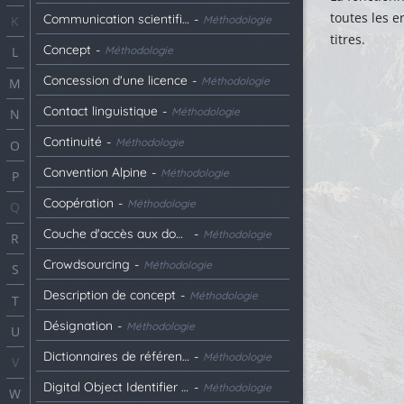
toutes les e
Communication scientifique sur le web
-
Méthodologie
K
titres.
Concept
-
Méthodologie
L
Concession d'une licence
-
Méthodologie
M
Contact linguistique
-
Méthodologie
N
Continuité
-
Méthodologie
O
Convention Alpine
-
Méthodologie
P
Coopération
-
Méthodologie
Q
Couche d'accès aux données
-
Méthodologie
R
Crowdsourcing
-
Méthodologie
S
Description de concept
-
Méthodologie
T
Désignation
-
Méthodologie
U
Dictionnaires de référence
-
Méthodologie
V
Digital Object Identifier (DOI)
-
Méthodologie
W