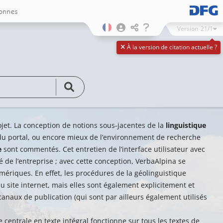
onnes
Version
21/1
À la version de citation actuelle ?
ojet. La conception de notions sous-jacentes de la
linguistique
u portal, ou encore mieux de l’environnement de recherche
e
sont commentés. Cet entretien de l’interface utilisateur avec
 de l’entreprise ; avec cette conception, VerbaAlpina se
ériques. En effet, les procédures de la géolinguistique
 site internet, mais elles sont également explicitement et
anaux de publication (qui sont par ailleurs également utilisés
e centrale en texte intégral fonctionne sur tous les textes de