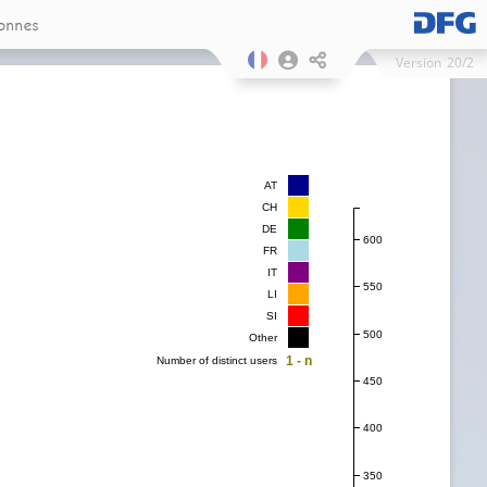
onnes
Version
20/2
AT
CH
DE
600
FR
IT
550
LI
SI
500
Other
1 - n
Number of distinct users
450
400
350