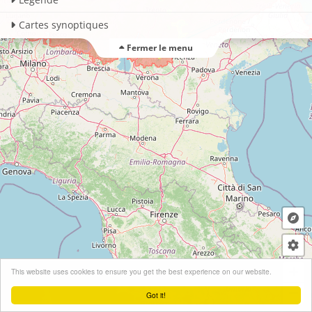
Cartes synoptiques
Fermer le menu
+
This website uses cookies to ensure you get the best experience on our website.
−
Got it!
Leaflet
| ©
OpenStreetMap
contributors