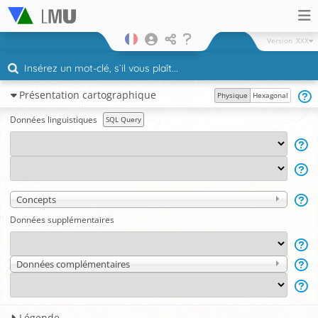
Version
XXX
Présentation cartographique
Physique
Hexagonal
Données linguistiques
SQL Query
Concepts
Données supplémentaires
Données complémentaires
Légende