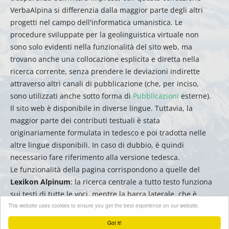
VerbaAlpina si differenzia dalla maggior parte degli altri
progetti nel campo dell'informatica umanistica. Le
procedure sviluppate per la geolinguistica virtuale non
sono solo evidenti nella funzionalità del sito web, ma
trovano anche una collocazione esplicita e diretta nella
ricerca corrente, senza prendere le deviazioni indirette
attraverso altri canali di pubblicazione (che, per inciso,
sono utilizzati anche sotto forma di
Pubblicazioni
esterne).
Il sito web è disponibile in diverse lingue. Tuttavia, la
maggior parte dei contributi testuali è stata
originariamente formulata in tedesco e poi tradotta nelle
altre lingue disponibili. In caso di dubbio, è quindi
necessario fare riferimento alla versione tedesca.
Le funzionalità della pagina corrispondono a quelle del
Lexikon Alpinum
: la ricerca centrale a tutto testo funziona
sui testi di tutte le voci, mentre la barra laterale, che è
This website uses cookies to ensure you get the best experience on our website.
ordinata alfabeticamente, può essere utilizzata per filtrare
o cercare rapidamente i titoli.
Got it!