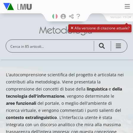
Version
19/2
Metodologia
Alla versione di citazione attuale?
L'autocomprensione scientifica del progetto è articolata nei
contributi alla metodologia. Viene presentata la
comprensione dei concetti di base della
linguistica
e
della
tecnologia dell'informazione
, vengono determinate le
aree funzionali
del portale, o meglio dell'ambiente di
ricerca virtuale, e vengono commentati i punti salienti del
contesto extralinguistico
. L'interfaccia utente è stata
integrata con un discorso analitico che mira alla massima
trasparenza dell'intera impresa; con questa concezione