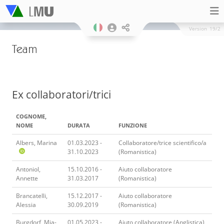
Version
19/2
Team
Ex collaboratori/trici
COGNOME,
NOME
DURATA
FUNZIONE
Albers, Marina
01.03.2023 -
Collaboratore/trice scientifico/a
31.10.2023
(Romanistica)
Antoniol,
15.10.2016 -
Aiuto collaboratore
Annette
31.03.2017
(Romanistica)
Brancatelli,
15.12.2017 -
Aiuto collaboratore
Alessia
30.09.2019
(Romanistica)
Burgdorf, Mia-
01.05.2023 -
Aiuto collaboratore (Anglistica)