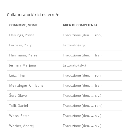
Collaboratori/trici esterni/e
COGNOME, NOME
AREA DI COMPETENZA
Derungs, Prisca
Traduzione (
deu.
→
roh.
)
Forness, Philip
Lettorato (
eng.
)
Herrmann, Pierre
Traduzione (
deu.
→
fra.
)
Jerman, Marjana
Lettorato (
slv.
)
Lutz, Irina
Traduzione (
deu.
→
roh.
)
Meinzinger, Christine
Traduzione (
deu.
→
fra.
)
Šerc, Slavo
Traduzione (
deu.
→
slv.
)
Telli, Daniel
Traduzione (
deu.
→
roh.
)
Weiss, Peter
Traduzione (
deu.
→
slv.
)
Werber, Andrej
Traduzione (
deu.
→
slv.
)