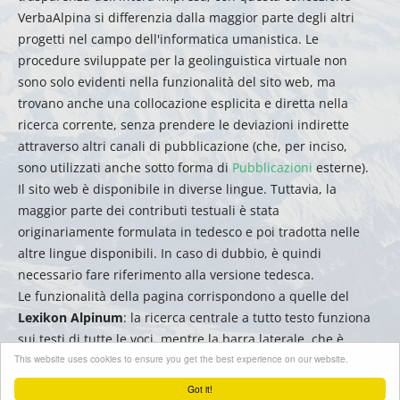
VerbaAlpina si differenzia dalla maggior parte degli altri
progetti nel campo dell'informatica umanistica. Le
procedure sviluppate per la geolinguistica virtuale non
sono solo evidenti nella funzionalità del sito web, ma
trovano anche una collocazione esplicita e diretta nella
ricerca corrente, senza prendere le deviazioni indirette
attraverso altri canali di pubblicazione (che, per inciso,
sono utilizzati anche sotto forma di
Pubblicazioni
esterne).
Il sito web è disponibile in diverse lingue. Tuttavia, la
maggior parte dei contributi testuali è stata
originariamente formulata in tedesco e poi tradotta nelle
altre lingue disponibili. In caso di dubbio, è quindi
necessario fare riferimento alla versione tedesca.
Le funzionalità della pagina corrispondono a quelle del
Lexikon Alpinum
: la ricerca centrale a tutto testo funziona
sui testi di tutte le voci, mentre la barra laterale, che è
This website uses cookies to ensure you get the best experience on our website.
ordinata alfabeticamente, può essere utilizzata per filtrare
o cercare rapidamente i titoli.
Got it!