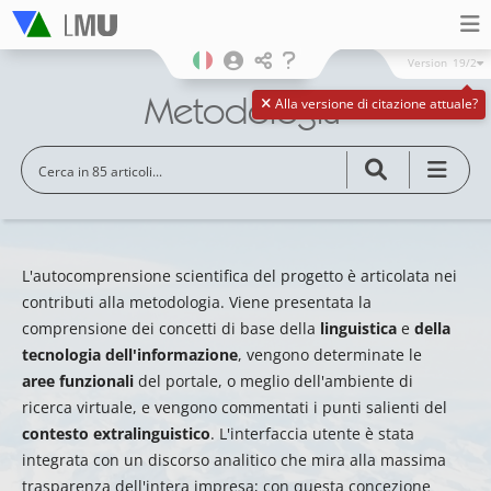
Version
19/2
Metodologia
Alla versione di citazione attuale?
L'autocomprensione scientifica del progetto è articolata nei
contributi alla metodologia. Viene presentata la
comprensione dei concetti di base della
linguistica
e
della
tecnologia dell'informazione
, vengono determinate le
aree funzionali
del portale, o meglio dell'ambiente di
ricerca virtuale, e vengono commentati i punti salienti del
contesto extralinguistico
. L'interfaccia utente è stata
integrata con un discorso analitico che mira alla massima
trasparenza dell'intera impresa; con questa concezione