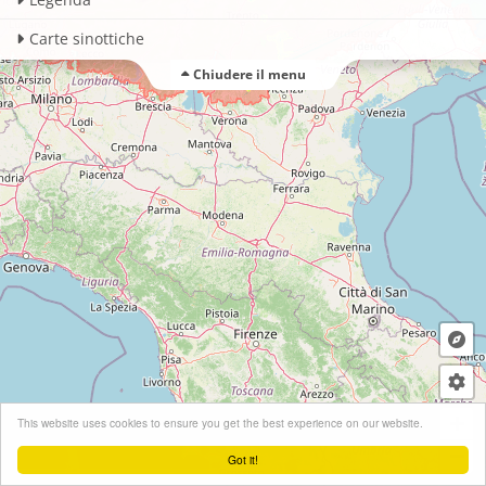
Carte sinottiche
Chiudere il menu
+
This website uses cookies to ensure you get the best experience on our website.
−
Got it!
Leaflet
| ©
OpenStreetMap
contributors