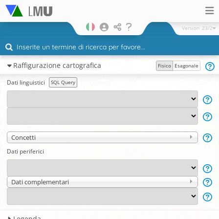
Version
23/2
Raffigurazione cartografica
Fisico
Esagonale
Dati linguistici
SQL Query
Concetti
Dati periferici
Dati complementari
Legenda