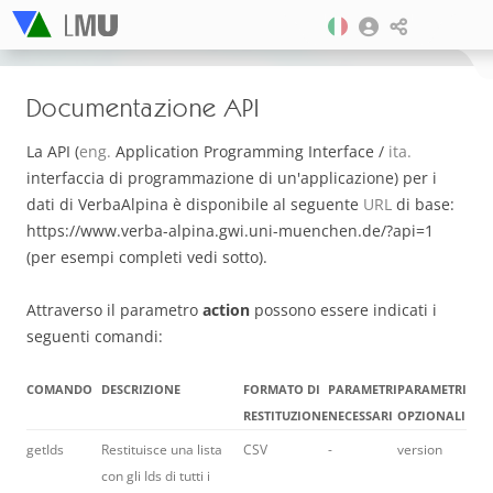
Documentazione API
La API (
eng.
Application Programming Interface /
ita.
interfaccia di programmazione di un'applicazione) per i
dati di VerbaAlpina è disponibile al seguente
URL
di base:
https://www.verba-alpina.gwi.uni-muenchen.de/?api=1
(per esempi completi vedi sotto).
Attraverso il parametro
action
possono essere indicati i
seguenti comandi:
COMANDO
DESCRIZIONE
FORMATO DI
PARAMETRI
PARAMETRI
RESTITUZIONE
NECESSARI
OPZIONALI
getIds
Restituisce una lista
CSV
-
version
con gli Ids di tutti i