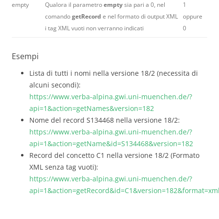
empty
Qualora il parametro
empty
sia pari a 0, nel
1
comando
getRecord
e nel formato di output XML
oppure
i tag XML vuoti non verranno indicati
0
Esempi
Lista di tutti i nomi nella versione 18/2 (necessita di
alcuni secondi):
https://www.verba-alpina.gwi.uni-muenchen.de/?
api=1&action=getNames&version=182
Nome del record S134468 nella versione 18/2:
https://www.verba-alpina.gwi.uni-muenchen.de/?
api=1&action=getName&id=S134468&version=182
Record del concetto C1 nella versione 18/2 (Formato
XML senza tag vuoti):
https://www.verba-alpina.gwi.uni-muenchen.de/?
api=1&action=getRecord&id=C1&version=182&format=x