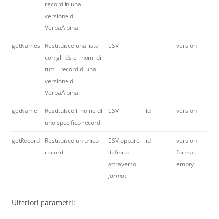
record in una
versione di
VerbaAlpina.
getNames
Restituisce una lista
CSV
-
version
con gli Ids e i nomi di
tutti i record di una
versione di
VerbaAlpina.
getName
Restituisce il nome di
CSV
id
version
uno specifico record.
getRecord
Restituisce un unico
CSV oppure
id
version,
record.
definito
format,
attraverso
empty
format
Ulteriori parametri: