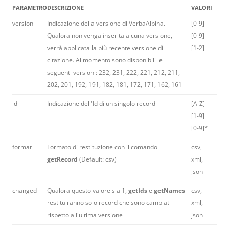
PARAMETRO
DESCRIZIONE
VALORI
version
Indicazione della versione di VerbaAlpina.
[0-9]
Qualora non venga inserita alcuna versione,
[0-9]
verrà applicata la più recente versione di
[1-2]
citazione. Al momento sono disponibili le
seguenti versioni: 232, 231, 222, 221, 212, 211,
202, 201, 192, 191, 182, 181, 172, 171, 162, 161
id
Indicazione dell'Id di un singolo record
[A-Z]
[1-9]
[0-9]*
format
Formato di restituzione con il comando
csv,
getRecord
(Default: csv)
xml,
json
changed
Qualora questo valore sia 1,
getIds
e
getNames
csv,
restituiranno solo record che sono cambiati
xml,
rispetto all'ultima versione
json