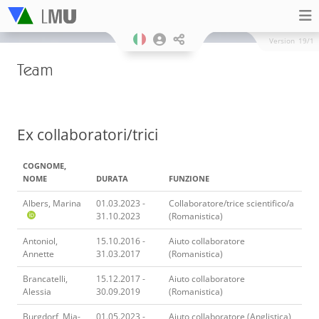
Version
19/1
Team
Ex collaboratori/trici
COGNOME,
NOME
DURATA
FUNZIONE
Albers, Marina
01.03.2023 -
Collaboratore/trice scientifico/a
31.10.2023
(Romanistica)
Antoniol,
15.10.2016 -
Aiuto collaboratore
Annette
31.03.2017
(Romanistica)
Brancatelli,
15.12.2017 -
Aiuto collaboratore
Alessia
30.09.2019
(Romanistica)
Burgdorf, Mia-
01.05.2023 -
Aiuto collaboratore (Anglistica)