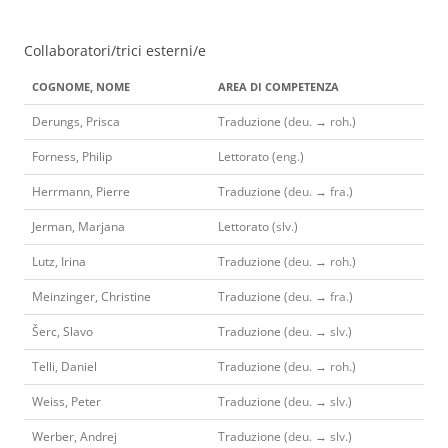
Collaboratori/trici esterni/e
COGNOME, NOME
AREA DI COMPETENZA
Derungs, Prisca
Traduzione (
deu.
→
roh.
)
Forness, Philip
Lettorato (
eng.
)
Herrmann, Pierre
Traduzione (
deu.
→
fra.
)
Jerman, Marjana
Lettorato (
slv.
)
Lutz, Irina
Traduzione (
deu.
→
roh.
)
Meinzinger, Christine
Traduzione (
deu.
→
fra.
)
Šerc, Slavo
Traduzione (
deu.
→
slv.
)
Telli, Daniel
Traduzione (
deu.
→
roh.
)
Weiss, Peter
Traduzione (
deu.
→
slv.
)
Werber, Andrej
Traduzione (
deu.
→
slv.
)