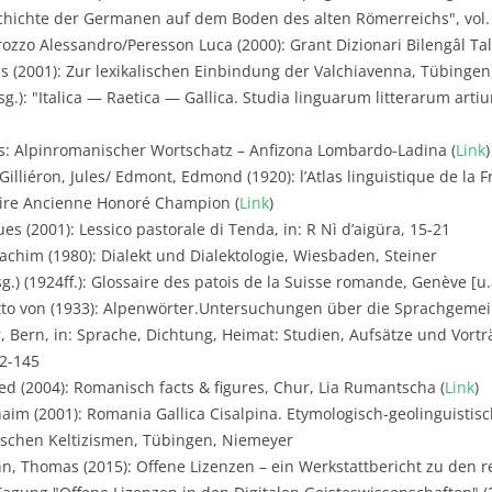
hichte der Germanen auf dem Boden des alten Römerreichs", vol. 
ozzo Alessandro/Peresson Luca (2000): Grant Dizionari Bilengâl Ta
s (2001): Zur lexikalischen Einbindung der Valchiavenna, Tübingen,
rsg.): "Italica — Raetica — Gallica. Studia linguarum litterarum ar
s: Alpinromanischer Wortschatz – Anfizona Lombardo-Ladina (
Link
)
Gilliéron, Jules/ Edmont, Edmond (1920): l’Atlas linguistique de l
braire Ancienne Honoré Champion (
Link
)
es (2001): Lessico pastorale di Tenda, in: R Nì d’aigüra, 15-21
achim (1980): Dialekt und Dialektologie, Wiesbaden, Steiner
.) (1924ff.): Glossaire des patois de la Suisse romande, Genève [u.a
tto von (1933): Alpenwörter.Untersuchungen über die Sprachgemei
 Bern, in: Sprache, Dichtung, Heimat: Studien, Aufsätze und Vortr
72-145
d (2004): Romanisch facts & figures, Chur, Lia Rumantscha (
Link
)
aim (2001): Romania Gallica Cisalpina. Etymologisch-geolinguistis
ischen Keltizismen, Tübingen, Niemeyer
, Thomas (2015): Offene Lizenzen – ein Werkstattbericht zu den 