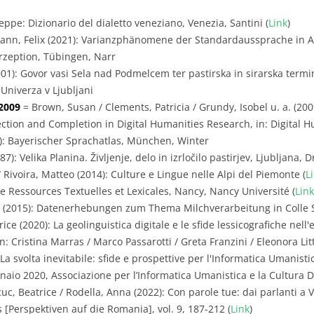
eppe: Dizionario del dialetto veneziano, Venezia, Santini (
Link
)
nn, Felix (2021): Varianzphänomene der Standardaussprache in Ar
zeption, Tübingen, Narr
001): Govor vasi Sela nad Podmelcem ter pastirska in sirarska term
Univerza v Ljubljani
2009
= Brown, Susan / Clements, Patricia / Grundy, Isobel u. a. (20
tion and Completion in Digital Humanities Research, in: Digital Hum
): Bayerischer Sprachatlas, München, Winter
7): Velika Planina. Življenje, delo in izrločilo pastirjev, Ljubljana,
 Rivoira, Matteo (2014): Culture e Lingue nelle Alpi del Piemonte (
L
e Ressources Textuelles et Lexicales, Nancy, Nancy Université (
Link
e (2015): Datenerhebungen zum Thema Milchverarbeitung in Colle 
ice (2020): La geolinguistica digitale e le sfide lessicografiche nell'
: Cristina Marras / Marco Passarotti / Greta Franzini / Eleonora Litta
svolta inevitabile: sfide e prospettive per l'Informatica Umanistic
aio 2020, Associazione per l’Informatica Umanistica e la Cultura Di
uc, Beatrice / Rodella, Anna (2022): Con parole tue: dai parlanti a 
 [Perspektiven auf die Romania], vol. 9, 187-212 (
Link
)