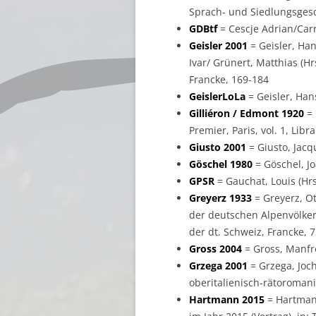
Sprach- und Siedlungsgesc
GDBtf
= Cescje Adrian/Carr
Geisler 2001
= Geisler, Han
Ivar/ Grünert, Matthias (H
Francke, 169-184
GeislerLoLa
= Geisler, Han
Gilliéron / Edmont 1920
= 
Premier, Paris, vol. 1, Li
Giusto 2001
= Giusto, Jacqu
Göschel 1980
= Göschel, Jo
GPSR
= Gauchat, Louis (Hrsg
Greyerz 1933
= Greyerz, O
der deutschen Alpenvölker,
der dt. Schweiz, Francke, 
Gross 2004
= Gross, Manfre
Grzega 2001
= Grzega, Joch
oberitalienisch-rätoroman
Hartmann 2015
= Hartmann