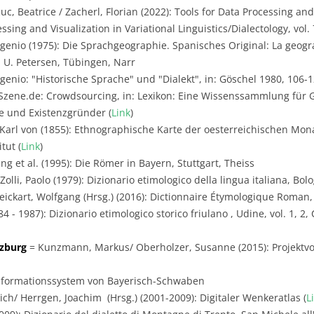
uc, Beatrice / Zacherl, Florian (2022): Tools for Data Processing and
sing and Visualization in Variational Linguistics/Dialectology, vol. 7
genio (1975): Die Sprachgeographie. Spanisches Original: La geogra
 U. Petersen, Tübingen, Narr
genio: "Historische Sprache" und "Dialekt", in: Göschel 1980, 106-
zene.de: Crowdsourcing, in: Lexikon: Eine Wissenssammlung für 
ge und Existenzgründer (
Link
)
Karl von (1855): Ethnographische Karte der oesterreichischen Mon
tut (
Link
)
g et al. (1995): Die Römer in Bayern, Stuttgart, Theiss
olli, Paolo (1979): Dizionario etimologico della lingua italiana, Bol
ickart, Wolfgang (Hrsg.) (2016): Dictionnaire Étymologique Roman,
984 - 1987): Dizionario etimologico storico friulano , Udine, vol. 1, 
rzburg
= Kunzmann, Markus/ Oberholzer, Susanne (2015): Projektvor
Informationssystem von Bayerisch-Schwaben
ich/ Herrgen, Joachim (Hrsg.) (2001-2009): Digitaler Wenkeratlas (
L