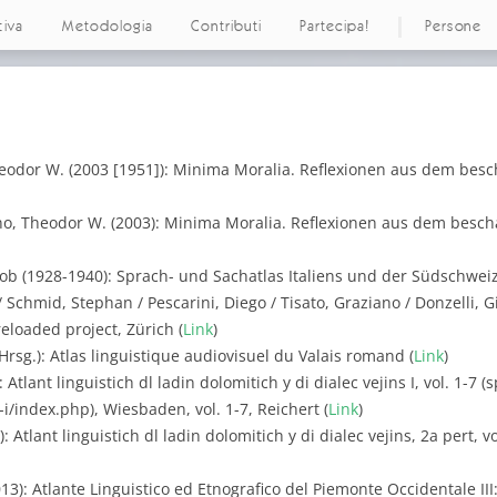
tiva
Metodologia
Contributi
Partecipa!
Persone
eodor W. (2003 [1951]): Minima Moralia. Reflexionen aus dem besc
o, Theodor W. (2003): Minima Moralia. Reflexionen aus dem beschä
akob (1928-1940): Sprach- und Sachatlas Italiens und der Südschweiz,
Schmid, Stephan / Pescarini, Diego / Tisato, Graziano / Donzelli, Giu
reloaded project, Zürich (
Link
)
Hrsg.): Atlas linguistique audiovisuel du Valais romand (
Link
)
Atlant linguistich dl ladin dolomitich y di dialec vejins I, vol. 1-7 
d-i/index.php), Wiesbaden, vol. 1-7, Reichert (
Link
)
 Atlant linguistich dl ladin dolomitich y di dialec vejins, 2a pert, v
13): Atlante Linguistico ed Etnografico del Piemonte Occidentale III: