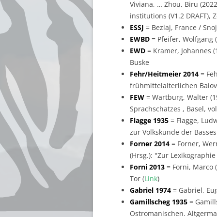
Viviana, … Zhou, Biru (202
institutions (V1.2 DRAFT), 
ESSJ
= Bezlaj, France / Sno
EWBD
= Pfeifer, Wolfgang
EWD
= Kramer, Johannes (
Buske
Fehr/Heitmeier 2014
= Feh
frühmittelalterlichen Baiova
FEW
= Wartburg, Walter (1
Sprachschatzes , Basel, vol
Flagge 1935
= Flagge, Ludw
zur Volkskunde der Basses-
Forner 2014
= Forner, Wern
(Hrsg.): "Zur Lexikographi
Forni 2013
= Forni, Marco (
Tor (
Link
)
Gabriel 1974
= Gabriel, Eu
Gamillscheg 1935
= Gamill
Ostromanischen. Altgerman