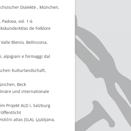
chsischer Dialekte , München,
, Padova, vol. 1-6
lkskunde/Atlas de Folklore
Valle Blenio, Bellinzona,
i, alpigiani e formaggi dal
schen Kulturlandschaft,
München, Beck
linäre und internationale
m Projekt ALD I, Salzburg
öffentlicht
tični atlas (SLA), Ljubljana,