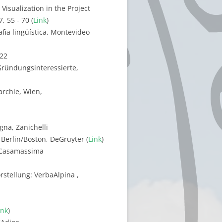
 Visualization in the Project
, 55 - 70 (
Link
)
fia lingüística. Montevideo
122
Gründungsinteressierte,
archie, Wien,
ogna, Zanichelli
 Berlin/Boston, DeGruyter (
Link
)
2, Casamassima
stellung: VerbaAlpina ,
ink
)