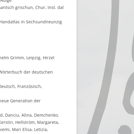
'Adige
mantsch grischun, Chur, Inst. dal
r Handatlas in Sechsundneunzig
elm Grimm, Leipzig, Hirzel
e Wörterbuch der deutschen
Deutsch, Französisch,
 neue Generation der
ald, Danciu, Alina, Demchenko,
Kerstin, Hellström, Margareta,
emi, Mari Elisa, Letizia,