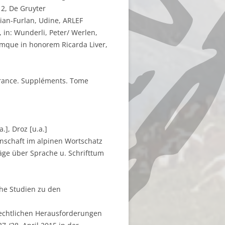
2, De Gruyter
lian-Furlan, Udine, ARLEF
 in: Wunderli, Peter/ Werlen,
tiumque in honorem Ricarda Liver,
a France. Suppléments. Tome
.], Droz [u.a.]
nschaft im alpinen Wortschatz
äge über Sprache u. Schrifttum
che Studien zu den
rechtlichen Herausforderungen