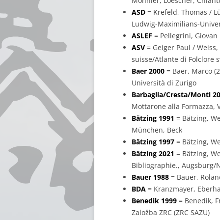
Monnier, Loescher, Chiant
ASD
= Krefeld, Thomas / L
Ludwig-Maximilians-Univers
ASLEF
= Pellegrini, Giovan 
ASV
= Geiger Paul / Weiss,
suisse/Atlante di Folclore 
Baer 2000
= Baer, Marco (20
Università di Zurigo
Barbaglia/Cresta/Monti 2
Mottarone alla Formazza, V
Bätzing 1991
= Bätzing, We
München, Beck
Bätzing 1997
= Bätzing, We
Bätzing 2021
= Bätzing, We
Bibliographie., Augsburg/
Bauer 1988
= Bauer, Roland
BDA
= Kranzmayer, Eberhard
Benedik 1999
= Benedik, Fr
Založba ZRC (ZRC SAZU)