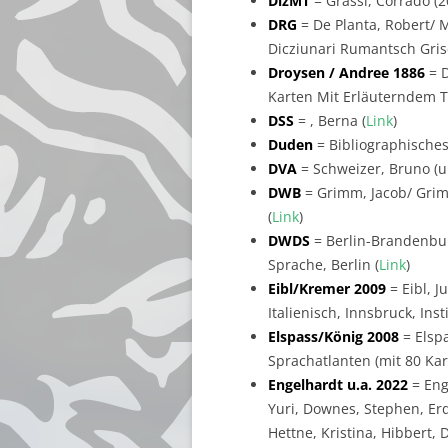
DizMT
= Grassi, Corrado (2
DRG
= De Planta, Robert/ Me
Dicziunari Rumantsch Gris
Droysen / Andree 1886
= D
Karten Mit Erläuterndem Te
DSS
= , Berna (
Link
)
Duden
= Bibliographisches
DVA
= Schweizer, Bruno (un
DWB
= Grimm, Jacob/ Grim
(
Link
)
DWDS
= Berlin-Brandenbur
Sprache, Berlin (
Link
)
Eibl/Kremer 2009
= Eibl, J
Italienisch, Innsbruck, Ins
Elspass/König 2008
= Elsp
Sprachatlanten (mit 80 Ka
Engelhardt u.a. 2022
= Eng
Yuri, Downes, Stephen, Erd
Hettne, Kristina, Hibbert, 