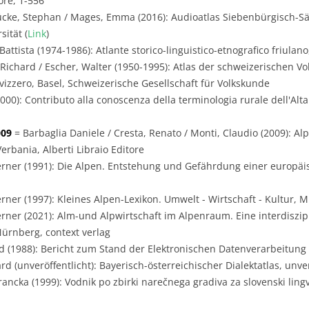
ore, 1-556
ücke, Stephan / Mages, Emma (2016): Audioatlas Siebenbürgisch-Sä
ität (
Link
)
Battista (1974-1986): Atlante storico-linguistico-etnografico friulano
 Richard / Escher, Walter (1950-1995): Atlas der schweizerischen Vo
svizzero, Basel, Schweizerische Gesellschaft für Volkskunde
00): Contributo alla conoscenza della terminologia rurale dell'Alta 
009
= Barbaglia Daniele / Cresta, Renato / Monti, Claudio (2009): Alp
erbania, Alberti Libraio Editore
rner (1991): Die Alpen. Entstehung und Gefährdung einer europäi
rner (1997): Kleines Alpen-Lexikon. Umwelt - Wirtschaft - Kultur, 
rner (2021): Alm-und Alpwirtschaft im Alpenraum. Eine interdiszip
Nürnberg, context verlag
 (1988): Bericht zum Stand der Elektronischen Datenverarbeitung i
 (unveröffentlicht): Bayerisch-österreichischer Dialektatlas, unver
ancka (1999): Vodnik po zbirki narečnega gradiva za slovenski lingvis