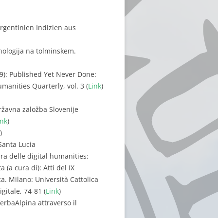
gentinien Indizien aus
inologija na tolminskem.
09): Published Yet Never Done:
anities Quarterly, vol. 3 (
Link
)
 Državna založba Slovenije
ink
)
)
Santa Lucia
era delle digital humanities:
 (a cura di): Atti del IX
a. Milano: Università Cattolica
gitale, 74-81 (
Link
)
VerbaAlpina attraverso il