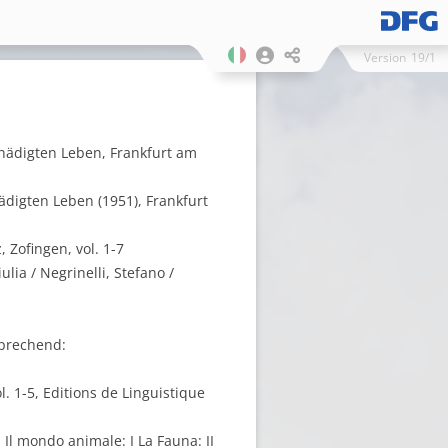
Version
19/1
hädigten Leben, Frankfurt am
digten Leben (1951), Frankfurt
 Zofingen, vol. 1-7
lia / Negrinelli, Stefano /
(sprechend:
ol. 1-5, Editions de Linguistique
 Il mondo animale: I La Fauna: II