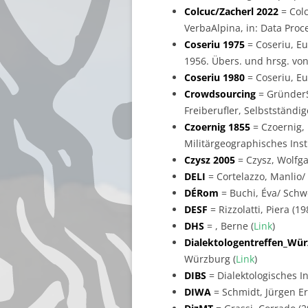
Colcuc/Zacherl 2022
= Colc
VerbaAlpina, in: Data Proces
Coseriu 1975
= Coseriu, Eu
1956. Übers. und hrsg. von
Coseriu 1980
= Coseriu, Eu
Crowdsourcing
= GründerS
Freiberufler, Selbstständi
Czoernig 1855
= Czoernig, 
Militärgeographisches Insti
Czysz 2005
= Czysz, Wolfgan
DELI
= Cortelazzo, Manlio/ Z
DÉRom
= Buchi, Éva/ Schwe
DESF
= Rizzolatti, Piera (1
DHS
= , Berne (
Link
)
Dialektologentreffen_Wü
Würzburg (
Link
)
DIBS
= Dialektologisches 
DIWA
= Schmidt, Jürgen Er