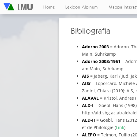
Home
Lexicon Alpinum
Mappa interat
Bibliografia
Adorno 2003
= Adorno, Th
Main, Suhrkamp
Adorno 2003/1951
= Adorn
am Main, Suhrkamp
AIS
= Jaberg, Karl / Jud, J
AISr
= Loporcaro, Michele / 
Zanini, Chiara (2019): AIS, 
ALAVAL
= Kristol, Andres (
ALD-I
= Goebl, Hans (1998): 
http://ald.sbg.ac.at/ald/al
ALD-II
= Goebl, Hans (2012):
et de Philologie (
Link
)
ALEPO
= Telmon, Tullio (20