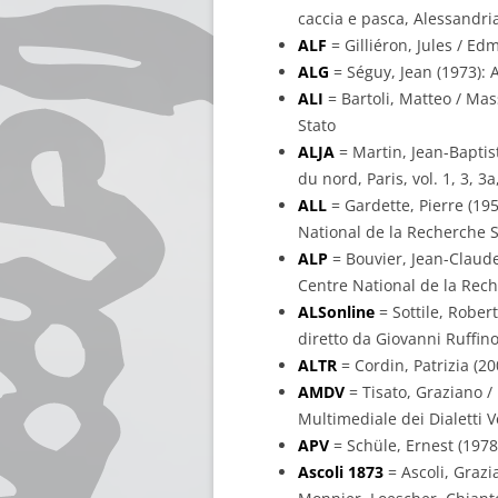
caccia e pasca, Alessandria,
ALF
= Gilliéron, Jules / Ed
ALG
= Séguy, Jean (1973): A
ALI
= Bartoli, Matteo / Mass
Stato
ALJA
= Martin, Jean-Baptist
du nord, Paris, vol. 1, 3, 
ALL
= Gardette, Pierre (195
National de la Recherche S
ALP
= Bouvier, Jean-Claude 
Centre National de la Rech
ALSonline
= Sottile, Robert
diretto da Giovanni Ruffino
ALTR
= Cordin, Patrizia (200
AMDV
= Tisato, Graziano / 
Multimediale dei Dialetti V
APV
= Schüle, Ernest (1978
Ascoli 1873
= Ascoli, Grazia