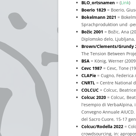
BLO_ortsnamen
= (
Link
)
Boerio 1829
= Boerio, Gius
Bokelmann 2021
= Bokelma
Sprachproduktion und -per
Božic 2001
= Božic, Ana (2
Diplomsko delo, Ljubljana, 
Brown/Clements/Grundy 
The Tension Between Projec
BSA
= König, Werner (2009
Cevc 1987
= Cevc, Tone (198
CLAPie
= Cugno, Federica /
CNRTL
= Centre National d
COLCUC
= Colcuc, Beatric
Colcuc 2020
= Colcuc, Beatr
l'esempio di VerbaAlpina, in
Convegno Annuale AIUCD. La 
del Sacro Cuore, 15-17 genn
Colcuc/Rodella 2022
= Colc
crowdsourcing, in: apropos