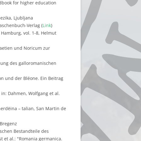
ndbook for higher education
ezika, Ljubljana
Taschenbuch-Verlag (
Link
)
 Hamburg, vol. 1-8, Helmut
Raetien und Noricum zur
llung des galloromanischen
n und der Bléone. Ein Beitrag
 in: Dahmen, Wolfgang et al.
herdëina – talian, San Martin de
 Bregenz
ischen Bestandteile des
t et al.: "Romania germanica.