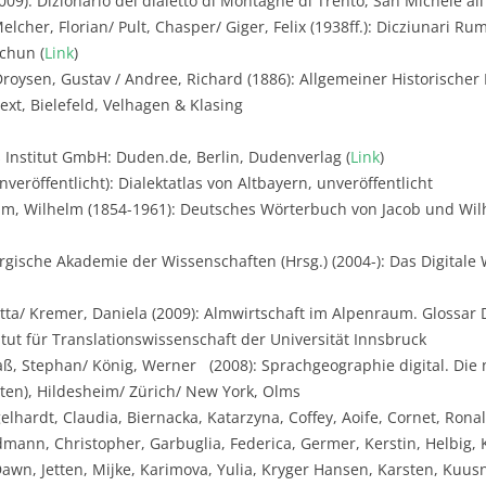
009): Dizionario del dialetto di Montagne di Trento, San Michele all
lcher, Florian/ Pult, Chasper/ Giger, Felix (1938ff.): Dicziunari Ru
chun (
Link
)
roysen, Gustav / Andree, Richard (1886): Allgemeiner Historische
xt, Bielefeld, Velhagen & Klasing
 Institut GmbH: Duden.de, Berlin, Dudenverlag (
Link
)
veröffentlicht): Dialektatlas von Altbayern, unveröffentlicht
m, Wilhelm (1854-1961): Deutsches Wörterbuch von Jacob und Wilh
gische Akademie der Wissenschaften (Hrsg.) (2004-): Das Digital
utta/ Kremer, Daniela (2009): Almwirtschaft im Alpenraum. Glossar 
titut für Translationswissenschaft der Universität Innsbruck
aß, Stephan/ König, Werner (2008): Sprachgeographie digital. Die
rten), Hildesheim/ Zürich/ New York, Olms
elhardt, Claudia, Biernacka, Katarzyna, Coffey, Aoife, Cornet, Ron
mann, Christopher, Garbuglia, Federica, Germer, Kerstin, Helbig, 
Dawn, Jetten, Mijke, Karimova, Yulia, Kryger Hansen, Karsten, Kuusni