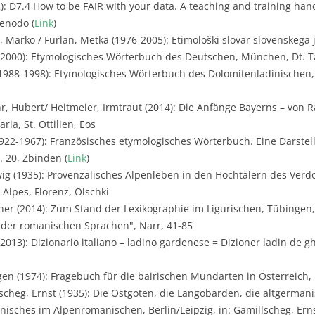
2): D7.4 How to be FAIR with your data. A teaching and training ha
Zenodo (
Link
)
j, Marko / Furlan, Metka (1976-2005): Etimološki slovar slovenskega j
 (2000): Etymologisches Wörterbuch des Deutschen, München, Dt. 
1988-1998): Etymologisches Wörterbuch des Dolomitenladinischen,
r, Hubert/ Heitmeier, Irmtraut (2014): Die Anfänge Bayerns – von 
ria, St. Ottilien, Eos
922-1967): Französisches etymologisches Wörterbuch. Eine Darste
. 20, Zbinden (
Link
)
ig (1935): Provenzalisches Alpenleben in den Hochtälern des Verdo
Alpes, Florenz, Olschki
er (2014): Zum Stand der Lexikographie im Ligurischen, Tübingen,
e der romanischen Sprachen", Narr, 41-85
2013): Dizionario italiano – ladino gardenese = Dizioner ladin de g
gen (1974): Fragebuch für die bairischen Mundarten in Österreich,
scheg, Ernst (1935): Die Ostgoten, die Langobarden, die altgerman
isches im Alpenromanischen, Berlin/Leipzig, in: Gamillscheg, Erns