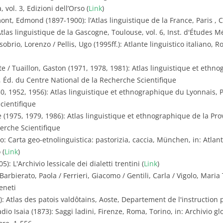
 vol. 3, Edizioni dell’Orso (
Link
)
mont, Edmond (1897-1900): l’Atlas linguistique de la France, Paris ,
tlas linguistique de la Gascogne, Toulouse, vol. 6, Inst. d'Études Mér
obrio, Lorenzo / Pellis, Ugo (1995ff.): Atlante linguistico italiano, Ro
e / Tuaillon, Gaston (1971, 1978, 1981): Atlas linguistique et ethn
3a, Éd. du Centre National de la Recherche Scientifique
0, 1952, 1956): Atlas linguistique et ethnographique du Lyonnais, Par
cientifique
(1975, 1979, 1986): Atlas linguistique et ethnographique de la Prove
erche Scientifique
o: Carta geo-etnolinguistica: pastorizia, caccia, München, in: Atlante 
 (
Link
)
5): L'Archivio lessicale dei dialetti trentini (
Link
)
Barbierato, Paola / Ferrieri, Giacomo / Gentili, Carla / Vigolo, Maria
eneti
): Atlas des patois valdôtains, Aoste, Departement de l'instruction 
dio Isaia (1873): Saggi ladini, Firenze, Roma, Torino, in: Archivio glot