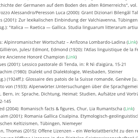
hichte der Germanen auf dem Boden des alten Römerreichs", vol. 
ozzo Alessandro/Peresson Luca (2000): Grant Dizionari Bilengâl Ta
s (2001): Zur lexikalischen Einbindung der Valchiavenna, Tübingen,
rsg.): "Italica — Raetica — Gallica. Studia linguarum litterarum ar
s: Alpinromanischer Wortschatz – Anfizona Lombardo-Ladina (
Link
)
Gilliéron, Jules/ Edmont, Edmond (1920): l’Atlas linguistique de l
braire Ancienne Honoré Champion (
Link
)
es (2001): Lessico pastorale di Tenda, in: R Nì d’aigüra, 15-21
achim (1980): Dialekt und Dialektologie, Wiesbaden, Steiner
.) (1924ff.): Glossaire des patois de la Suisse romande, Genève [u.a
tto von (1933): Alpenwörter.Untersuchungen über die Sprachgemei
 Bern, in: Sprache, Dichtung, Heimat: Studien, Aufsätze und Vortr
72-145
d (2004): Romanisch facts & figures, Chur, Lia Rumantscha (
Link
)
aim (2001): Romania Gallica Cisalpina. Etymologisch-geolinguistis
ischen Keltizismen, Tübingen, Niemeyer
, Thomas (2015): Offene Lizenzen – ein Werkstattbericht zu den 