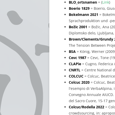
BLO_ortsnamen
= (
Link
)
Boerio 1829
= Boerio, Gius
Bokelmann 2021
= Bokelma
Sprachproduktion und -per
Božic 2001
= Božic, Ana (2
Diplomsko delo, Ljubljana, 
Brown/Clements/Grundy 
The Tension Between Projec
BSA
= König, Werner (2009
Cevc 1987
= Cevc, Tone (198
CLAPie
= Cugno, Federica /
CNRTL
= Centre National d
COLCUC
= Colcuc, Beatric
Colcuc 2020
= Colcuc, Beatr
l'esempio di VerbaAlpina, in
Convegno Annuale AIUCD. La 
del Sacro Cuore, 15-17 genn
Colcuc/Rodella 2022
= Colc
crowdsourcing, in: apropos