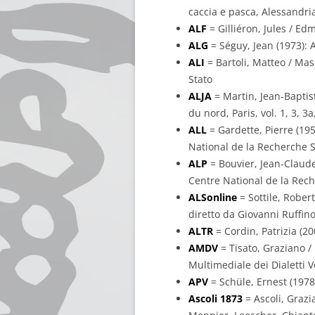
caccia e pasca, Alessandria,
ALF
= Gilliéron, Jules / Ed
ALG
= Séguy, Jean (1973): A
ALI
= Bartoli, Matteo / Mass
Stato
ALJA
= Martin, Jean-Baptist
du nord, Paris, vol. 1, 3, 
ALL
= Gardette, Pierre (195
National de la Recherche S
ALP
= Bouvier, Jean-Claude 
Centre National de la Rech
ALSonline
= Sottile, Robert
diretto da Giovanni Ruffino
ALTR
= Cordin, Patrizia (200
AMDV
= Tisato, Graziano / 
Multimediale dei Dialetti V
APV
= Schüle, Ernest (1978
Ascoli 1873
= Ascoli, Grazia