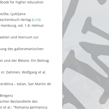
ndbook for higher education
ezika, Ljubljana
Taschenbuch-Verlag (
Link
)
 Hamburg, vol. 1-8, Helmut
Raetien und Noricum zur
llung des galloromanischen
n und der Bléone. Ein Beitrag
 in: Dahmen, Wolfgang et al.
herdëina – talian, San Martin de
 Bregenz
ischen Bestandteile des
t et al.: "Romania germanica.