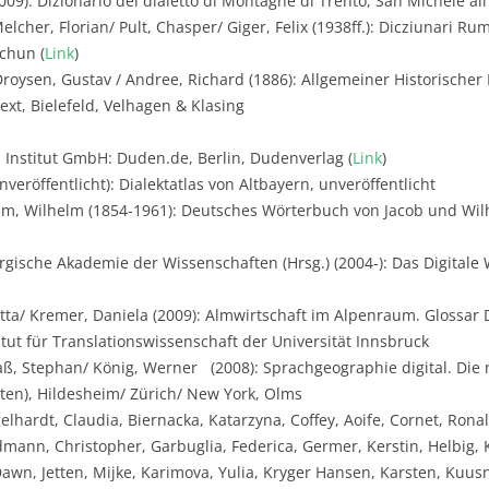
009): Dizionario del dialetto di Montagne di Trento, San Michele all
lcher, Florian/ Pult, Chasper/ Giger, Felix (1938ff.): Dicziunari Ru
chun (
Link
)
roysen, Gustav / Andree, Richard (1886): Allgemeiner Historische
xt, Bielefeld, Velhagen & Klasing
 Institut GmbH: Duden.de, Berlin, Dudenverlag (
Link
)
veröffentlicht): Dialektatlas von Altbayern, unveröffentlicht
m, Wilhelm (1854-1961): Deutsches Wörterbuch von Jacob und Wilh
gische Akademie der Wissenschaften (Hrsg.) (2004-): Das Digital
utta/ Kremer, Daniela (2009): Almwirtschaft im Alpenraum. Glossar 
titut für Translationswissenschaft der Universität Innsbruck
aß, Stephan/ König, Werner (2008): Sprachgeographie digital. Die
rten), Hildesheim/ Zürich/ New York, Olms
elhardt, Claudia, Biernacka, Katarzyna, Coffey, Aoife, Cornet, Ron
mann, Christopher, Garbuglia, Federica, Germer, Kerstin, Helbig, 
Dawn, Jetten, Mijke, Karimova, Yulia, Kryger Hansen, Karsten, Kuusni