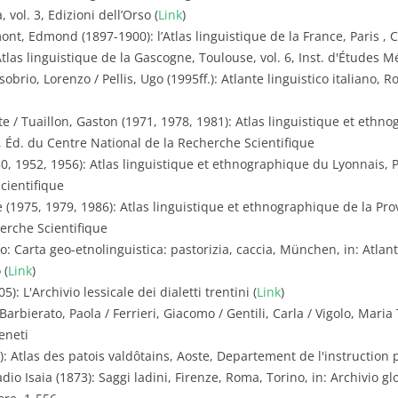
 vol. 3, Edizioni dell’Orso (
Link
)
mont, Edmond (1897-1900): l’Atlas linguistique de la France, Paris ,
tlas linguistique de la Gascogne, Toulouse, vol. 6, Inst. d'Études Mér
obrio, Lorenzo / Pellis, Ugo (1995ff.): Atlante linguistico italiano, Ro
e / Tuaillon, Gaston (1971, 1978, 1981): Atlas linguistique et ethn
3a, Éd. du Centre National de la Recherche Scientifique
0, 1952, 1956): Atlas linguistique et ethnographique du Lyonnais, Par
cientifique
(1975, 1979, 1986): Atlas linguistique et ethnographique de la Prove
erche Scientifique
o: Carta geo-etnolinguistica: pastorizia, caccia, München, in: Atlante 
 (
Link
)
5): L'Archivio lessicale dei dialetti trentini (
Link
)
Barbierato, Paola / Ferrieri, Giacomo / Gentili, Carla / Vigolo, Maria
eneti
): Atlas des patois valdôtains, Aoste, Departement de l'instruction 
dio Isaia (1873): Saggi ladini, Firenze, Roma, Torino, in: Archivio glot