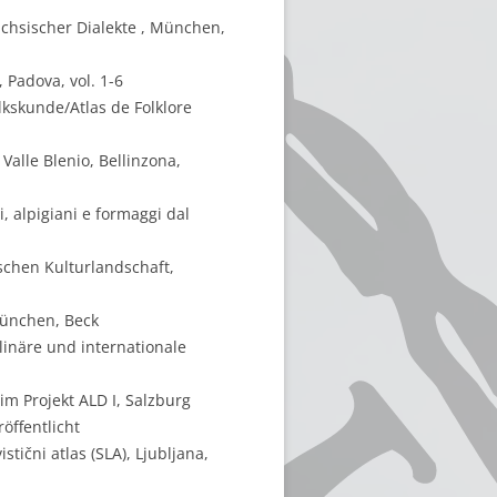
chsischer Dialekte , München,
, Padova, vol. 1-6
lkskunde/Atlas de Folklore
Valle Blenio, Bellinzona,
i, alpigiani e formaggi dal
schen Kulturlandschaft,
München, Beck
linäre und internationale
m Projekt ALD I, Salzburg
öffentlicht
tični atlas (SLA), Ljubljana,