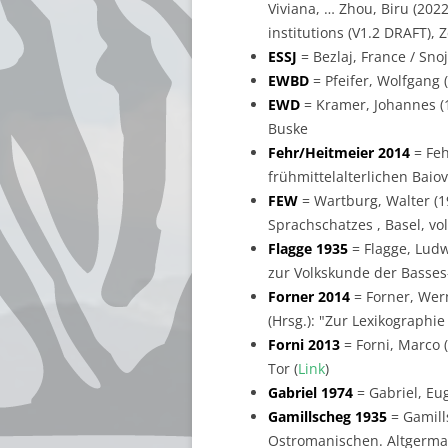
Viviana, … Zhou, Biru (202
institutions (V1.2 DRAFT), 
ESSJ
= Bezlaj, France / Sno
EWBD
= Pfeifer, Wolfgang
EWD
= Kramer, Johannes (
Buske
Fehr/Heitmeier 2014
= Feh
frühmittelalterlichen Baiova
FEW
= Wartburg, Walter (1
Sprachschatzes , Basel, vol
Flagge 1935
= Flagge, Ludw
zur Volkskunde der Basses-
Forner 2014
= Forner, Wern
(Hrsg.): "Zur Lexikographi
Forni 2013
= Forni, Marco (
Tor (
Link
)
Gabriel 1974
= Gabriel, Eu
Gamillscheg 1935
= Gamill
Ostromanischen. Altgerman