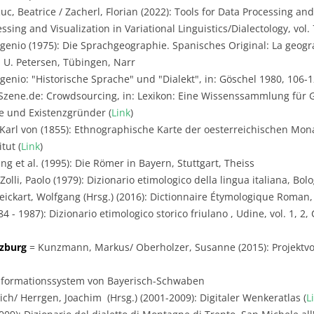
uc, Beatrice / Zacherl, Florian (2022): Tools for Data Processing and
sing and Visualization in Variational Linguistics/Dialectology, vol. 7
genio (1975): Die Sprachgeographie. Spanisches Original: La geogra
 U. Petersen, Tübingen, Narr
genio: "Historische Sprache" und "Dialekt", in: Göschel 1980, 106-
zene.de: Crowdsourcing, in: Lexikon: Eine Wissenssammlung für 
ge und Existenzgründer (
Link
)
Karl von (1855): Ethnographische Karte der oesterreichischen Mon
tut (
Link
)
g et al. (1995): Die Römer in Bayern, Stuttgart, Theiss
olli, Paolo (1979): Dizionario etimologico della lingua italiana, Bol
ickart, Wolfgang (Hrsg.) (2016): Dictionnaire Étymologique Roman,
984 - 1987): Dizionario etimologico storico friulano , Udine, vol. 1, 
rzburg
= Kunzmann, Markus/ Oberholzer, Susanne (2015): Projektvor
Informationssystem von Bayerisch-Schwaben
ich/ Herrgen, Joachim (Hrsg.) (2001-2009): Digitaler Wenkeratlas (
L