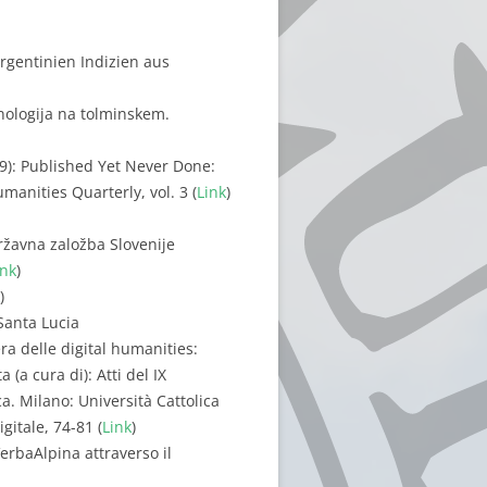
gentinien Indizien aus
inologija na tolminskem.
09): Published Yet Never Done:
anities Quarterly, vol. 3 (
Link
)
 Državna založba Slovenije
ink
)
)
Santa Lucia
era delle digital humanities:
 (a cura di): Atti del IX
a. Milano: Università Cattolica
gitale, 74-81 (
Link
)
VerbaAlpina attraverso il