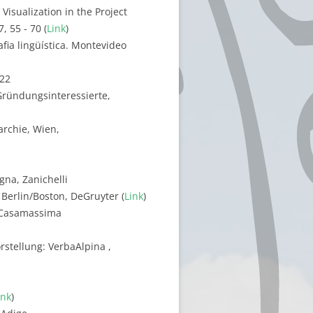
 Visualization in the Project
, 55 - 70 (
Link
)
fia lingüística. Montevideo
122
Gründungsinteressierte,
archie, Wien,
ogna, Zanichelli
 Berlin/Boston, DeGruyter (
Link
)
2, Casamassima
stellung: VerbaAlpina ,
ink
)