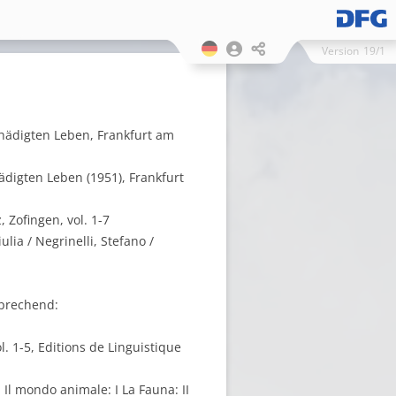
Version
19/1
hädigten Leben, Frankfurt am
digten Leben (1951), Frankfurt
 Zofingen, vol. 1-7
lia / Negrinelli, Stefano /
(sprechend:
ol. 1-5, Editions de Linguistique
 Il mondo animale: I La Fauna: II