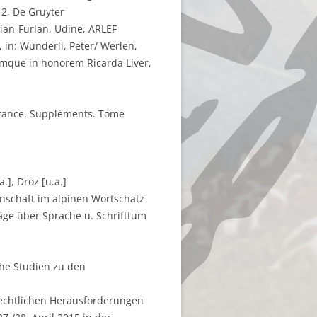
2, De Gruyter
lian-Furlan, Udine, ARLEF
 in: Wunderli, Peter/ Werlen,
tiumque in honorem Ricarda Liver,
a France. Suppléments. Tome
.], Droz [u.a.]
nschaft im alpinen Wortschatz
äge über Sprache u. Schrifttum
che Studien zu den
rechtlichen Herausforderungen