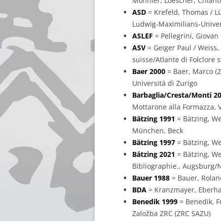
Monnier, Loescher, Chiant
ASD
= Krefeld, Thomas / L
Ludwig-Maximilians-Univers
ASLEF
= Pellegrini, Giovan 
ASV
= Geiger Paul / Weiss,
suisse/Atlante di Folclore 
Baer 2000
= Baer, Marco (20
Università di Zurigo
Barbaglia/Cresta/Monti 2
Mottarone alla Formazza, V
Bätzing 1991
= Bätzing, We
München, Beck
Bätzing 1997
= Bätzing, We
Bätzing 2021
= Bätzing, We
Bibliographie., Augsburg/
Bauer 1988
= Bauer, Roland
BDA
= Kranzmayer, Eberhard
Benedik 1999
= Benedik, Fr
Založba ZRC (ZRC SAZU)