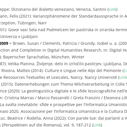
eppe: Dizionario del dialetto veneziano, Venezia, Santini (
Link
)
nn, Felix (2021): Varianzphänomene der Standardaussprache in Ar
zeption, Tübingen, Narr
001): Govor vasi Sela nad Podmelcem ter pastirska in sirarska term
Univerza v Ljubljani
2009
= Brown, Susan / Clements, Patricia / Grundy, Isobel u. a. (20
tion and Completion in Digital Humanities Research, in: Digital Hum
): Bayerischer Sprachatlas, München, Winter
7): Velika Planina. Življenje, delo in izrločilo pastirjev, Ljubljana,
 Rivoira, Matteo (2014): Culture e Lingue nelle Alpi del Piemonte (
L
e Ressources Textuelles et Lexicales, Nancy, Nancy Université (
Link
e (2015): Datenerhebungen zum Thema Milchverarbeitung in Colle 
ice (2020): La geolinguistica digitale e le sfide lessicografiche nell'
: Cristina Marras / Marco Passarotti / Greta Franzini / Eleonora Litta
svolta inevitabile: sfide e prospettive per l'Informatica Umanistic
aio 2020, Associazione per l’Informatica Umanistica e la Cultura Di
uc, Beatrice / Rodella, Anna (2022): Con parole tue: dai parlanti a 
 [Perspektiven auf die Romania], vol. 9, 187-212 (
Link
)