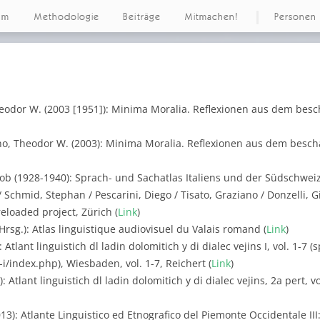
um
Methodologie
Beiträge
Mitmachen!
Personen
eodor W. (2003 [1951]): Minima Moralia. Reflexionen aus dem besc
o, Theodor W. (2003): Minima Moralia. Reflexionen aus dem beschä
akob (1928-1940): Sprach- und Sachatlas Italiens und der Südschweiz,
Schmid, Stephan / Pescarini, Diego / Tisato, Graziano / Donzelli, Giu
reloaded project, Zürich (
Link
)
Hrsg.): Atlas linguistique audiovisuel du Valais romand (
Link
)
Atlant linguistich dl ladin dolomitich y di dialec vejins I, vol. 1-7 
d-i/index.php), Wiesbaden, vol. 1-7, Reichert (
Link
)
 Atlant linguistich dl ladin dolomitich y di dialec vejins, 2a pert, v
13): Atlante Linguistico ed Etnografico del Piemonte Occidentale III: