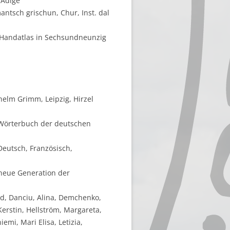
'Adige
mantsch grischun, Chur, Inst. dal
r Handatlas in Sechsundneunzig
elm Grimm, Leipzig, Hirzel
e Wörterbuch der deutschen
Deutsch, Französisch,
 neue Generation der
ald, Danciu, Alina, Demchenko,
Kerstin, Hellström, Margareta,
emi, Mari Elisa, Letizia,