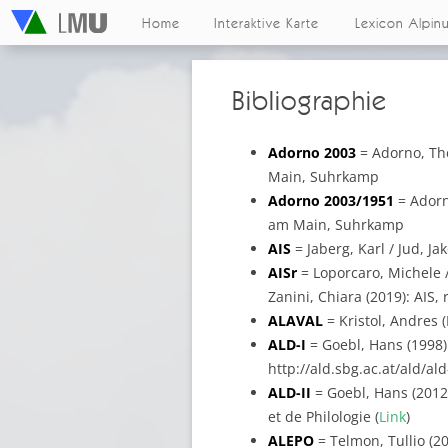
Home
Interaktive Karte
Lexicon Alpin
Bibliographie
Adorno 2003
= Adorno, Th
Main, Suhrkamp
Adorno 2003/1951
= Adorn
am Main, Suhrkamp
AIS
= Jaberg, Karl / Jud, J
AISr
= Loporcaro, Michele / 
Zanini, Chiara (2019): AIS, 
ALAVAL
= Kristol, Andres (
ALD-I
= Goebl, Hans (1998): 
http://ald.sbg.ac.at/ald/al
ALD-II
= Goebl, Hans (2012):
et de Philologie (
Link
)
ALEPO
= Telmon, Tullio (20