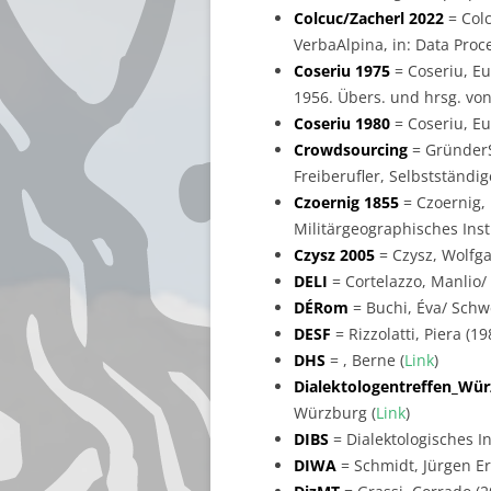
Colcuc/Zacherl 2022
= Colc
VerbaAlpina, in: Data Proces
Coseriu 1975
= Coseriu, Eu
1956. Übers. und hrsg. von
Coseriu 1980
= Coseriu, Eu
Crowdsourcing
= GründerS
Freiberufler, Selbstständi
Czoernig 1855
= Czoernig, 
Militärgeographisches Insti
Czysz 2005
= Czysz, Wolfgan
DELI
= Cortelazzo, Manlio/ Z
DÉRom
= Buchi, Éva/ Schwe
DESF
= Rizzolatti, Piera (1
DHS
= , Berne (
Link
)
Dialektologentreffen_Wü
Würzburg (
Link
)
DIBS
= Dialektologisches 
DIWA
= Schmidt, Jürgen Er