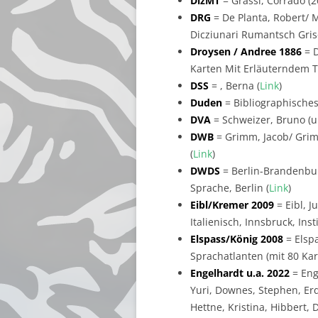
DizMT
= Grassi, Corrado (2
DRG
= De Planta, Robert/ Me
Dicziunari Rumantsch Gris
Droysen / Andree 1886
= D
Karten Mit Erläuterndem Te
DSS
= , Berna (
Link
)
Duden
= Bibliographisches
DVA
= Schweizer, Bruno (un
DWB
= Grimm, Jacob/ Grim
(
Link
)
DWDS
= Berlin-Brandenbur
Sprache, Berlin (
Link
)
Eibl/Kremer 2009
= Eibl, J
Italienisch, Innsbruck, Ins
Elspass/König 2008
= Elsp
Sprachatlanten (mit 80 Ka
Engelhardt u.a. 2022
= Eng
Yuri, Downes, Stephen, Erd
Hettne, Kristina, Hibbert, 