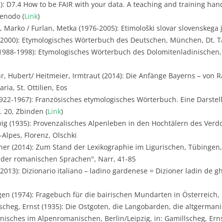
2): D7.4 How to be FAIR with your data. A teaching and training ha
Zenodo (
Link
)
j, Marko / Furlan, Metka (1976-2005): Etimološki slovar slovenskega j
 (2000): Etymologisches Wörterbuch des Deutschen, München, Dt. 
1988-1998): Etymologisches Wörterbuch des Dolomitenladinischen,
r, Hubert/ Heitmeier, Irmtraut (2014): Die Anfänge Bayerns – von 
ria, St. Ottilien, Eos
922-1967): Französisches etymologisches Wörterbuch. Eine Darste
. 20, Zbinden (
Link
)
ig (1935): Provenzalisches Alpenleben in den Hochtälern des Verdo
Alpes, Florenz, Olschki
er (2014): Zum Stand der Lexikographie im Ligurischen, Tübingen,
e der romanischen Sprachen", Narr, 41-85
2013): Dizionario italiano – ladino gardenese = Dizioner ladin de g
gen (1974): Fragebuch für die bairischen Mundarten in Österreich,
scheg, Ernst (1935): Die Ostgoten, die Langobarden, die altgerman
isches im Alpenromanischen, Berlin/Leipzig, in: Gamillscheg, Erns