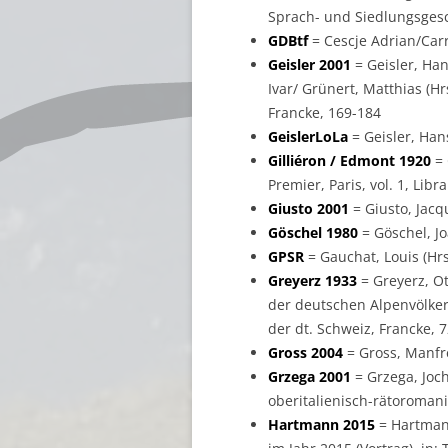
Sprach- und Siedlungsgesc
GDBtf
= Cescje Adrian/Carr
Geisler 2001
= Geisler, Han
Ivar/ Grünert, Matthias (H
Francke, 169-184
GeislerLoLa
= Geisler, Han
Gilliéron / Edmont 1920
= 
Premier, Paris, vol. 1, Li
Giusto 2001
= Giusto, Jacqu
Göschel 1980
= Göschel, Jo
GPSR
= Gauchat, Louis (Hrsg
Greyerz 1933
= Greyerz, O
der deutschen Alpenvölker,
der dt. Schweiz, Francke, 
Gross 2004
= Gross, Manfre
Grzega 2001
= Grzega, Joch
oberitalienisch-rätoroman
Hartmann 2015
= Hartmann