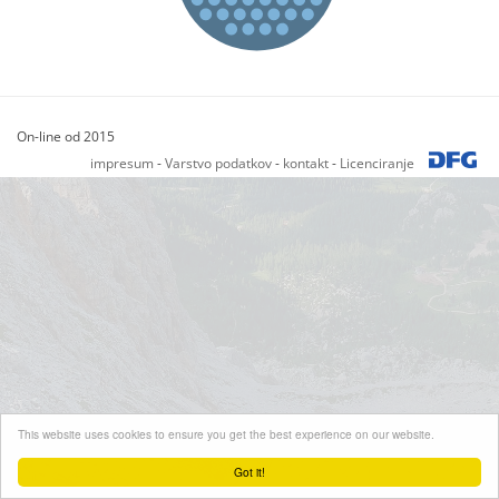
On-line od 2015
impresum
-
Varstvo podatkov
-
kontakt
-
Licenciranje
This website uses cookies to ensure you get the best experience on our website.
Got it!