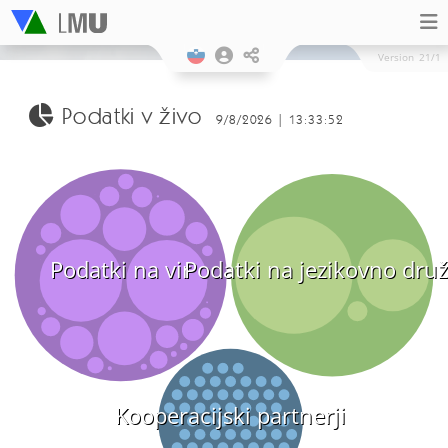
Version
21/1
Podatki v živo
9/8/2026 | 13:33:52
Podatki na vir
Podatki na jezikovno dru
Kooperacijski partnerji