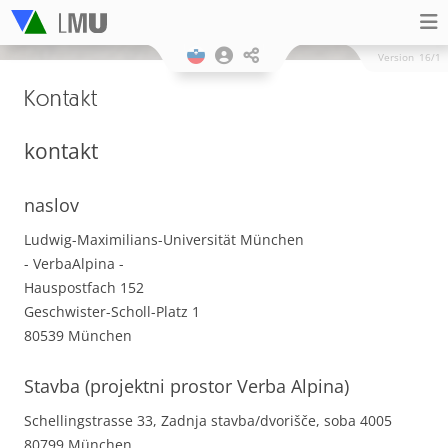
Version
16/1
Kontakt
kontakt
naslov
Ludwig-Maximilians-Universität München
- VerbaAlpina -
Hauspostfach 152
Geschwister-Scholl-Platz 1
80539 München
Stavba (projektni prostor Verba Alpina)
Schellingstrasse 33, Zadnja stavba/dvorišče, soba 4005
80799 München