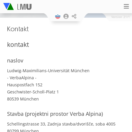
Version
21/1
Kontakt
kontakt
naslov
Ludwig-Maximilians-Universität München
- VerbaAlpina -
Hauspostfach 152
Geschwister-Scholl-Platz 1
80539 München
Stavba (projektni prostor Verba Alpina)
Schellingstrasse 33, Zadnja stavba/dvorišče, soba 4005
80799 München