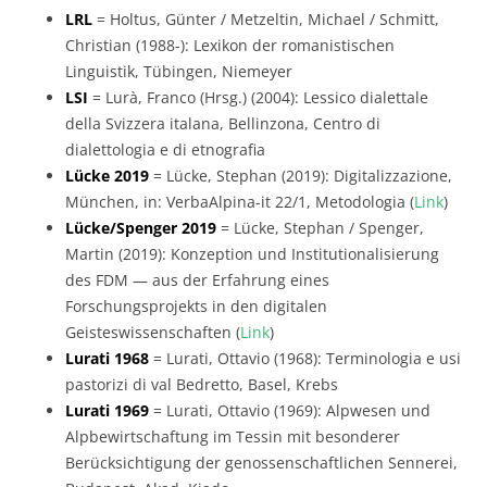
LRL
= Holtus, Günter / Metzeltin, Michael / Schmitt,
Christian (1988-): Lexikon der romanistischen
Linguistik, Tübingen, Niemeyer
LSI
= Lurà, Franco (Hrsg.) (2004): Lessico dialettale
della Svizzera italana, Bellinzona, Centro di
dialettologia e di etnografia
Lücke 2019
= Lücke, Stephan (2019): Digitalizzazione,
München, in: VerbaAlpina-it 22/1, Metodologia (
Link
)
Lücke/Spenger 2019
= Lücke, Stephan / Spenger,
Martin (2019): Konzeption und Institutionalisierung
des FDM — aus der Erfahrung eines
Forschungsprojekts in den digitalen
Geisteswissenschaften (
Link
)
Lurati 1968
= Lurati, Ottavio (1968): Terminologia e usi
pastorizi di val Bedretto, Basel, Krebs
Lurati 1969
= Lurati, Ottavio (1969): Alpwesen und
Alpbewirtschaftung im Tessin mit besonderer
Berücksichtigung der genossenschaftlichen Sennerei,