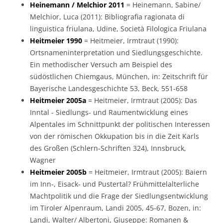
Heinemann / Melchior 2011
= Heinemann, Sabine/
Melchior, Luca (2011): Bibliografia ragionata di
linguistica friulana, Udine, Società Filologica Friulana
Heitmeier 1990
= Heitmeier, Irmtraut (1990):
Ortsnameninterpretation und Siedlungsgeschichte.
Ein methodischer Versuch am Beispiel des
südöstlichen Chiemgaus, München, in: Zeitschrift für
Bayerische Landesgeschichte 53, Beck, 551-658
Heitmeier 2005a
= Heitmeier, Irmtraut (2005): Das
Inntal - Siedlungs- und Raumentwicklung eines
Alpentales im Schnittpunkt der politischen Interessen
von der römischen Okkupation bis in die Zeit Karls
des Großen (Schlern-Schriften 324), Innsbruck,
Wagner
Heitmeier 2005b
= Heitmeier, Irmtraut (2005): Baiern
im Inn-, Eisack- und Pustertal? Frühmittelalterliche
Machtpolitik und die Frage der Siedlungsentwicklung
im Tiroler Alpenraum, Landi 2005, 45-67, Bozen, in:
Landi, Walter/ Albertoni, Giuseppe: Romanen &