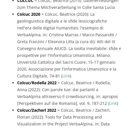
COLCUC
= Colcuc, Beatrice (2015): Datenerhebungen
zum Thema Milchverarbeitung in Colle Santa Lucia
Colcuc 2020
= Colcuc, Beatrice (2020): La
geolinguistica digitale e le sfide lessicografiche
nell'era delle digital humanities: l'esempio di
VerbaAlpina, in: Cristina Marras / Marco Passarotti /
Greta Franzini / Eleonora Litta (a cura di): Atti del IX
Convegno Annuale AIUCD. La svolta inevitabile: sfide e
prospettive per l'Informatica Umanistica. Milano:
Università Cattolica del Sacro Cuore, 15-17 gennaio
2020, Associazione per l’Informatica Umanistica e la
Cultura Digitale, 74-81 (
Link
)
Colcuc/Rodella 2022
= Colcuc, Beatrice / Rodella,
Anna (2022): Con parole tue: dai parlanti a
VerbaAlpina attraverso il crowdsourcing, in: apropos
[Perspektiven auf die Romania], vol. 9, 187-212 (
Link
)
Colcuc/Zacherl 2022
= Colcuc, Beatrice / Zacherl,
Florian (2022): Tools for Data Processing and
Visualization in the Project VerbaAlpina, in: Data