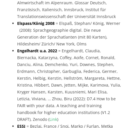
Almwirtschaft im Alpenraum. Glossar Deutsch,
Französisch, Italienisch, Innsbruck, Institut für
Translationswissenschaft der Universität Innsbruck
Elspass/König 2008
= Elspaß, Stephan/ König, Werner
(2008): Sprachgeographie digital. Die neue
Generation der Sprachatlanten (mit 80 Karten),
Hildesheim/ Zürich/ New York, Olms
Engelhardt u.a. 2022
= Engelhardt, Claudia,
Biernacka, Katarzyna, Coffey, Aoife, Cornet, Ronald,
Danciu, Alina, Demchenko, Yuri, Downes, Stephen,
Erdmann, Christopher, Garbuglia, Federica, Germer,
Kerstin, Helbig, Kerstin, Hellström, Margareta, Hettne,
Kristina, Hibbert, Dawn, Jetten, Mijke, Karimova, Yulia,
Kryger Hansen, Karsten, Kuusniemi, Mari Elisa,
Letizia, Viviana, … Zhou, Biru (2022): D7.4 How to be
FAIR with your data. A teaching and training
handbook for higher education institutions (V1.2
DRAFT), Zenodo (
Link
)
ESSJ
= Bezlaj, France / Snoj, Marko / Furlan, Metka