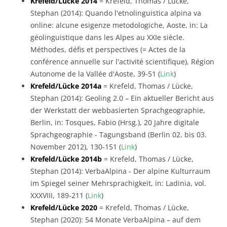
Krefeld/Lücke 2014
= Krefeld, Thomas / Lücke,
Stephan (2014): Quando l'etnolinguistica alpina va
online: alcune esigenze metodologiche, Aoste, in: La
géolinguistique dans les Alpes au XXIe siècle.
Méthodes, défis et perspectives (= Actes de la
conférence annuelle sur l'activité scientifique), Région
Autonome de la Vallée d'Aoste, 39-51 (
Link
)
Krefeld/Lücke 2014a
= Krefeld, Thomas / Lücke,
Stephan (2014): Geoling 2.0 – Ein aktueller Bericht aus
der Werkstatt der webbasierten Sprachgeographie,
Berlin, in: Tosques, Fabio (Hrsg.), 20 Jahre digitale
Sprachgeographie - Tagungsband (Berlin 02. bis 03.
November 2012), 130-151 (
Link
)
Krefeld/Lücke 2014b
= Krefeld, Thomas / Lücke,
Stephan (2014): VerbaAlpina - Der alpine Kulturraum
im Spiegel seiner Mehrsprachigkeit, in: Ladinia, vol.
XXXVIII, 189-211 (
Link
)
Krefeld/Lücke 2020
= Krefeld, Thomas / Lücke,
Stephan (2020): 54 Monate VerbaAlpina – auf dem