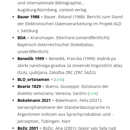
und internationale Bibliographie.,
Augsburg/Nürnberg, context verlag
Bauer 1988
= Bauer, Roland (1988): Bericht zum Stand
der Elektronischen Datenverarbeitung im Projekt ALD
I, Salzburg
BDA
= Kranzmayer, Eberhard (unveröffentlicht):
Bayerisch-österreichischer Dialektatlas,
unveröffentlicht
Benedik 1999
= Benedik, Francka (1999): Vodnik po
zbirki narečnega gradiva za slovenski lingvistični atlas
(SLA), Ljubljana, Založba ZRC (ZRC SAZU)
BLO_ortsnamen
= (
Link
)
Boerio 1829
= Boerio, Giuseppe: Dizionario del
dialetto veneziano, Venezia, Santini (
Link
)
Bokelmann 2021
= Bokelmann, Felix (2021):
Varianzphänomene der Standardaussprache in
Argentinien Indizien aus Sprachproduktion und -
perzeption, Tübingen, Narr
Božic 2001
= Božic, Ana (2001): Govor vasi Sela nad