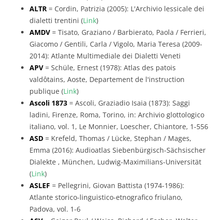
ALTR
= Cordin, Patrizia (2005): L'Archivio lessicale dei
dialetti trentini (
Link
)
AMDV
= Tisato, Graziano / Barbierato, Paola / Ferrieri,
Giacomo / Gentili, Carla / Vigolo, Maria Teresa (2009-
2014): Atlante Multimediale dei Dialetti Veneti
APV
= Schüle, Ernest (1978): Atlas des patois
valdôtains, Aoste, Departement de l'instruction
publique (
Link
)
Ascoli 1873
= Ascoli, Graziadio Isaia (1873): Saggi
ladini, Firenze, Roma, Torino, in: Archivio glottologico
italiano, vol. 1, Le Monnier, Loescher, Chiantore, 1-556
ASD
= Krefeld, Thomas / Lücke, Stephan / Mages,
Emma (2016): Audioatlas Siebenbürgisch-Sächsischer
Dialekte , München, Ludwig-Maximilians-Universität
(
Link
)
ASLEF
= Pellegrini, Giovan Battista (1974-1986):
Atlante storico-linguistico-etnografico friulano,
Padova, vol. 1-6