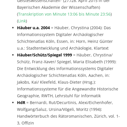
Geisteswissenschaften" (27./28. April 2015 in der
Bayerischen Akademie der Wissenschaften)
(
Transkription von Minute 13:06 bis Minute 23:56
)
(
Link
)
Häuber u.a. 2004
= Häuber, Chrystina (2004): Das
Informationssystem Digitaler Archäologischer
Schichtenatlas Köln, Essen, in: Horn, Heinz Günter
u.a.: Stadtentwicklung und Archäologie, Klartext
Häuber/Schütz/Spiegel 1999
= Häuber, Chrystina/
Schütz, Franz-Xaver/ Spiegel, Maria Elisabeth (1999):
Die Entwicklung des Informationssystems Digitaler
Archäologischer Schichtenatlas Köln, Aachen, in:
Jakobs, Kai/ Kleefeld, Klaus-Dieter (Hrsg.):
Informationssysteme für die Angewandte Historische
Geographie, RWTH, Lehrstuhl für Informatik
HdR
= Bernardi, Rut/Decurtinis, Alexi/Eichenhofer,
Wolfgang/Saluz, Ursina/Vögeli, Moritz (1994):
Handwörterbuch des Rätoromanischen, Zürich, vol. 1-
3, Offizin