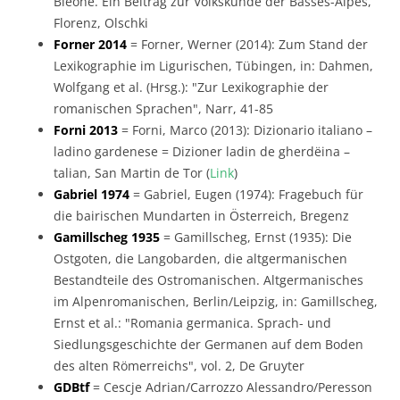
Bléone. Ein Beitrag zur Volkskunde der Basses-Alpes,
Florenz, Olschki
Forner 2014
= Forner, Werner (2014): Zum Stand der
Lexikographie im Ligurischen, Tübingen, in: Dahmen,
Wolfgang et al. (Hrsg.): "Zur Lexikographie der
romanischen Sprachen", Narr, 41-85
Forni 2013
= Forni, Marco (2013): Dizionario italiano –
ladino gardenese = Dizioner ladin de gherdëina –
talian, San Martin de Tor (
Link
)
Gabriel 1974
= Gabriel, Eugen (1974): Fragebuch für
die bairischen Mundarten in Österreich, Bregenz
Gamillscheg 1935
= Gamillscheg, Ernst (1935): Die
Ostgoten, die Langobarden, die altgermanischen
Bestandteile des Ostromanischen. Altgermanisches
im Alpenromanischen, Berlin/Leipzig, in: Gamillscheg,
Ernst et al.: "Romania germanica. Sprach- und
Siedlungsgeschichte der Germanen auf dem Boden
des alten Römerreichs", vol. 2, De Gruyter
GDBtf
= Cescje Adrian/Carrozzo Alessandro/Peresson