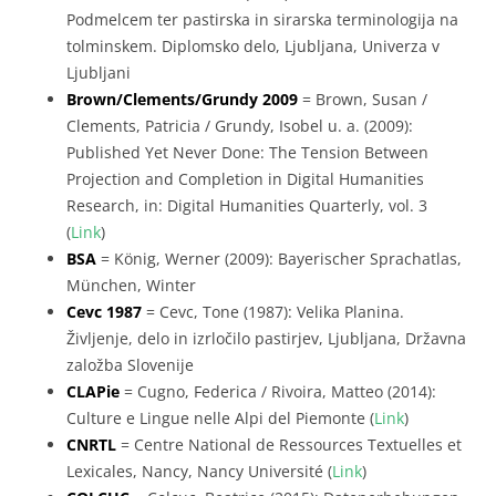
Podmelcem ter pastirska in sirarska terminologija na
tolminskem. Diplomsko delo, Ljubljana, Univerza v
Ljubljani
Brown/Clements/Grundy 2009
= Brown, Susan /
Clements, Patricia / Grundy, Isobel u. a. (2009):
Published Yet Never Done: The Tension Between
Projection and Completion in Digital Humanities
Research, in: Digital Humanities Quarterly, vol. 3
(
Link
)
BSA
= König, Werner (2009): Bayerischer Sprachatlas,
München, Winter
Cevc 1987
= Cevc, Tone (1987): Velika Planina.
Življenje, delo in izrločilo pastirjev, Ljubljana, Državna
založba Slovenije
CLAPie
= Cugno, Federica / Rivoira, Matteo (2014):
Culture e Lingue nelle Alpi del Piemonte (
Link
)
CNRTL
= Centre National de Ressources Textuelles et
Lexicales, Nancy, Nancy Université (
Link
)