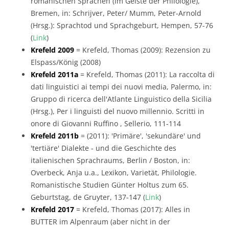
romanischen Sprachen (im Geiste der Philologie),
Bremen, in: Schrijver, Peter/ Mumm, Peter-Arnold
(Hrsg.): Sprachtod und Sprachgeburt, Hempen, 57-76
(
Link
)
Krefeld 2009
= Krefeld, Thomas (2009): Rezension zu
Elspass/König (2008)
Krefeld 2011a
= Krefeld, Thomas (2011): La raccolta di
dati linguistici ai tempi dei nuovi media, Palermo, in:
Gruppo di ricerca dell'Atlante Linguistico della Sicilia
(Hrsg.), Per i linguisti del nuovo millennio. Scritti in
onore di Giovanni Ruffino , Sellerio, 111-114
Krefeld 2011b
= (2011): 'Primäre', 'sekundäre' und
'tertiäre' Dialekte - und die Geschichte des
italienischen Sprachraums, Berlin / Boston, in:
Overbeck, Anja u.a., Lexikon, Varietät, Philologie.
Romanistische Studien Günter Holtus zum 65.
Geburtstag, de Gruyter, 137-147 (
Link
)
Krefeld 2017
= Krefeld, Thomas (2017): Alles in
BUTTER im Alpenraum (aber nicht in der