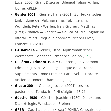
Luca (2000): Grant Dizionari Bilengâl Talian-Furlan,
Udine, ARLEF
Geisler 2001
= Geisler, Hans (2001): Zur lexikalischen
Einbindung der Valchiavenna, Tübingen, in:
Wunderli, Peter/ Werlen, Ivar/ Grünert, Matthias
(Hrsg.): "Italica — Raetica — Gallica. Studia linguarum
litterarum artiumque in honorem Ricarda Liver,
Francke, 169-184
GeislerLoLa
= Geisler, Hans: Alpinromanischer
Wortschatz – Anfizona Lombardo-Ladina (
Link
)
Gilliéron / Edmont 1920
= Gilliéron, Jules/ Edmont,
Edmond (1920): l’Atlas linguistique de la France.
Suppléments. Tome Premier, Paris, vol. 1, Libraire
Ancienne Honoré Champion (
Link
)
Giusto 2001
= Giusto, Jacques (2001): Lessico
pastorale di Tenda, in: R Nì d’aigüra, 15-21
Göschel 1980
= Göschel, Joachim (1980): Dialekt und
Dialektologie, Wiesbaden, Steiner
GPSR
= Gauchat, Louis (Hrsg.) (1924ff.): Glossaire des