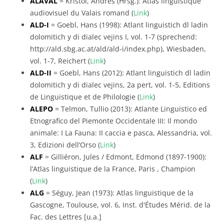
ALAVAL
= Kristol, Andres (Hrsg.): Atlas linguistique
audiovisuel du Valais romand (
Link
)
ALD-I
= Goebl, Hans (1998): Atlant linguistich dl ladin
dolomitich y di dialec vejins I, vol. 1-7 (sprechend:
http://ald.sbg.ac.at/ald/ald-i/index.php), Wiesbaden,
vol. 1-7, Reichert (
Link
)
ALD-II
= Goebl, Hans (2012): Atlant linguistich dl ladin
dolomitich y di dialec vejins, 2a pert, vol. 1-5, Editions
de Linguistique et de Philologie (
Link
)
ALEPO
= Telmon, Tullio (2013): Atlante Linguistico ed
Etnografico del Piemonte Occidentale III: Il mondo
animale: I La Fauna: II caccia e pasca, Alessandria, vol.
3, Edizioni dell’Orso (
Link
)
ALF
= Gilliéron, Jules / Edmont, Edmond (1897-1900):
l’Atlas linguistique de la France, Paris , Champion
(
Link
)
ALG
= Séguy, Jean (1973): Atlas linguistique de la
Gascogne, Toulouse, vol. 6, Inst. d'Études Mérid. de la
Fac. des Lettres [u.a.]