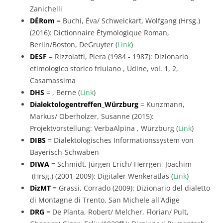
Zanichelli
DÉRom
= Buchi, Éva/ Schweickart, Wolfgang (Hrsg.)
(2016): Dictionnaire Étymologique Roman,
Berlin/Boston, DeGruyter (
Link
)
DESF
= Rizzolatti, Piera (1984 - 1987): Dizionario
etimologico storico friulano , Udine, vol. 1, 2,
Casamassima
DHS
= , Berne (
Link
)
Dialektologentreffen_Würzburg
= Kunzmann,
Markus/ Oberholzer, Susanne (2015):
Projektvorstellung: VerbaAlpina , Würzburg (
Link
)
DIBS
= Dialektologisches Informationssystem von
Bayerisch-Schwaben
DIWA
= Schmidt, Jürgen Erich/ Herrgen, Joachim
(Hrsg.) (2001-2009): Digitaler Wenkeratlas (
Link
)
DizMT
= Grassi, Corrado (2009): Dizionario del dialetto
di Montagne di Trento, San Michele all'Adige
DRG
= De Planta, Robert/ Melcher, Florian/ Pult,