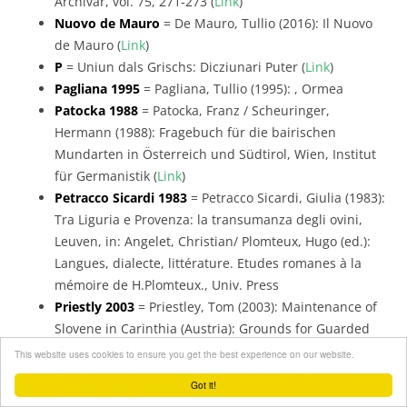
Archivar, vol. 75, 271-273 (
Link
)
Nuovo de Mauro
= De Mauro, Tullio (2016): Il Nuovo
de Mauro (
Link
)
P
= Uniun dals Grischs: Dicziunari Puter (
Link
)
Pagliana 1995
= Pagliana, Tullio (1995): , Ormea
Patocka 1988
= Patocka, Franz / Scheuringer,
Hermann (1988): Fragebuch für die bairischen
Mundarten in Österreich und Südtirol, Wien, Institut
für Germanistik (
Link
)
Petracco Sicardi 1983
= Petracco Sicardi, Giulia (1983):
Tra Liguria e Provenza: la transumanza degli ovini,
Leuven, in: Angelet, Christian/ Plomteux, Hugo (ed.):
Langues, dialecte, littérature. Etudes romanes à la
mémoire de H.Plomteux., Univ. Press
Priestly 2003
= Priestley, Tom (2003): Maintenance of
Slovene in Carinthia (Austria): Grounds for Guarded
Optimism?, Ljubljana, in: Canadian Slavonic Papers /
This website uses cookies to ensure you get the best experience on our website.
Revue Canadienne des Slavistes, vol. 45, Taylor &
Got it!
Francis, Ltd. , 95-117 (
Link
)