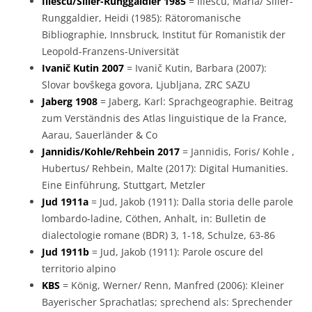
Iliescu/Siller-Runggaldier 1985
= Iliescu, Maria/ Siller-
Runggaldier, Heidi (1985): Rätoromanische
Bibliographie, Innsbruck, Institut für Romanistik der
Leopold-Franzens-Universität
Ivanič Kutin 2007
= Ivanič Kutin, Barbara (2007):
Slovar bovškega govora, Ljubljana, ZRC SAZU
Jaberg 1908
= Jaberg, Karl: Sprachgeographie. Beitrag
zum Verständnis des Atlas linguistique de la France,
Aarau, Sauerländer & Co
Jannidis/Kohle/Rehbein 2017
= Jannidis, Foris/ Kohle ,
Hubertus/ Rehbein, Malte (2017): Digital Humanities.
Eine Einführung, Stuttgart, Metzler
Jud 1911a
= Jud, Jakob (1911): Dalla storia delle parole
lombardo-ladine, Cöthen, Anhalt, in: Bulletin de
dialectologie romane (BDR) 3, 1-18, Schulze, 63-86
Jud 1911b
= Jud, Jakob (1911): Parole oscure del
territorio alpino
KBS
= König, Werner/ Renn, Manfred (2006): Kleiner
Bayerischer Sprachatlas; sprechend als: Sprechender