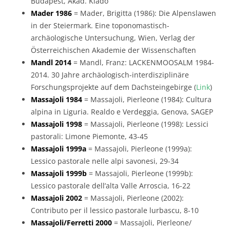
Budapest, Akad. Kiado
Mader 1986
= Mader, Brigitta (1986): Die Alpenslawen
in der Steiermark. Eine toponomastisch-
archäologische Untersuchung, Wien, Verlag der
Österreichischen Akademie der Wissenschaften
Mandl 2014
= Mandl, Franz: LACKENMOOSALM 1984-
2014. 30 Jahre archäologisch-interdisziplinäre
Forschungsprojekte auf dem Dachsteingebirge (
Link
)
Massajoli 1984
= Massajoli, Pierleone (1984): Cultura
alpina in Liguria. Realdo e Verdeggia, Genova, SAGEP
Massajoli 1998
= Massajoli, Pierleone (1998): Lessici
pastorali: Limone Piemonte, 43-45
Massajoli 1999a
= Massajoli, Pierleone (1999a):
Lessico pastorale nelle alpi savonesi, 29-34
Massajoli 1999b
= Massajoli, Pierleone (1999b):
Lessico pastorale dell’alta Valle Arroscia, 16-22
Massajoli 2002
= Massajoli, Pierleone (2002):
Contributo per il lessico pastorale lurbascu, 8-10
Massajoli/Ferretti 2000
= Massajoli, Pierleone/