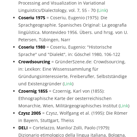
Processing and Visualization in Variational
Linguistics/Dialectology, vol. 7, 55 - 70 (
Link
)
Coseriu 1975
= Coseriu, Eugenio (1975): Die
Sprachgeographie. Spanisches Original: La geografia
lingüística. Montevideo 1956. Übers. und hrsg. von U.
Petersen, Tübingen, Narr
Coseriu 1980
= Coseriu, Eugenio: "Historische
Sprache" und "Dialekt", in: Göschel 1980, 106-122
Crowdsourcing
= GründerSzene.de: Crowdsourcing,
in: Lexikon: Eine Wissenssammlung für
Gründungsinteressierte, Freiberufler, Selbstständige
und Existenzgründer (
Link
)
Czoernig 1855
= Czoernig, Karl von (1855):
Ethnographische Karte der oesterreichischen
Monarchie, Wien, Militärgeographisches Institut (
Link
)
Czysz 2005
= Czysz, Wolfgang et al. (1995): Die Römer
in Bayern, Stuttgart, Theiss
DELI
= Cortelazzo, Manlio/ Zolli, Paolo (1979):
Dizionario etimologico della lingua italiana, Bologna,