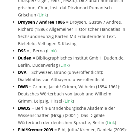
Chasper/ Giger, Felix (1938ff.): Dicziunari Rumantsch
grischun, Chur, Inst. dal Dicziunari Rumantsch
Grischun (
Link
)
Droysen / Andree 1886
= Droysen, Gustav / Andree,
Richard (1886): Allgemeiner Historischer Handatlas in
Sechsundneunzig Karten Mit Erläuterndem Text,
Bielefeld, Velhagen & Klasing
DSS
= , Berna (
Link
)
Duden
= Bibliographisches Institut GmbH: Duden.de,
Berlin, Dudenverlag (
Link
)
DVA
= Schweizer, Bruno (unveröffentlicht):
Dialektatlas von Altbayern, unveröffentlicht
DWB
= Grimm, Jacob/ Grimm, Wilhelm (1854-1961):
Deutsches Wörterbuch von Jacob und Wilhelm
Grimm, Leipzig, Hirzel (
Link
)
DWDS
= Berlin-Brandenburgische Akademie der
Wissenschaften (Hrsg.) (2004-): Das Digitale
Wörterbuch der deutschen Sprache, Berlin (
Link
)
Eibl/Kremer 2009
= Eibl, Jutta/ Kremer, Daniela (2009):