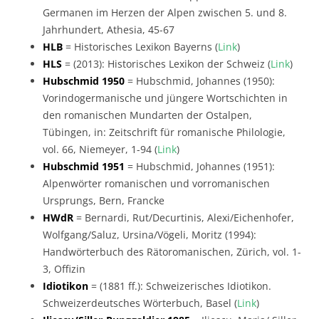
Germanen im Herzen der Alpen zwischen 5. und 8.
Jahrhundert, Athesia, 45-67
HLB
= Historisches Lexikon Bayerns (
Link
)
HLS
= (2013): Historisches Lexikon der Schweiz (
Link
)
Hubschmid 1950
= Hubschmid, Johannes (1950):
Vorindogermanische und jüngere Wort­schichten in
den romanischen Mundarten der Ostalpen,
Tübingen, in: Zeitschrift für romanische Philologie,
vol. 66, Niemeyer, 1-94 (
Link
)
Hubschmid 1951
= Hubschmid, Johannes (1951):
Alpenwörter romanischen und vorromanischen
Ursprungs, Bern, Francke
HWdR
= Bernardi, Rut/Decurtinis, Alexi/Eichenhofer,
Wolfgang/Saluz, Ursina/Vögeli, Moritz (1994):
Handwörterbuch des Rätoromanischen, Zürich, vol. 1-
3, Offizin
Idiotikon
= (1881 ff.): Schweizerisches Idiotikon.
Schweizerdeutsches Wörterbuch, Basel (
Link
)