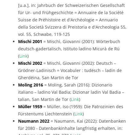
[u.a.], in: Jahrbuch der Schweizerischen Gesellschaft
für Ur- und Frühgeschichte = Annuaire de la Société
Suisse de Préhistoire et d'Archéologie = Annuario
della Società Svizzera di Preistoria e d'Archeologia 55,
vol. 55, Schwabe, 119-125
Mischì 2001
= Mischì, Giovanni (2001): Wörterbuch
deutsch-gadertalisch, Istituto ladino Micurà de Rü
(
Link
)
Mischì 2002
= Mischì, Giovanni (2002): Deutsch –
Grödner-Ladinisch = Vocabuler : tudësch – ladin de
Gherdëina, San Martin de Tor
Moling 2016
= Moling, Sarah (2016): Dizionario
italiano – ladino Val Badia; Dizionar ladin Val Badia –
talian, San Martin de Tor (
Link
)
Müller 1959
= Müller, Iso (1959): Die Patrozinien des
Fürstentums Liechtenstein (
Link
)
Naumann 2022
= Naumann, Kai (2022): Datenbanken
für 2080 - Datenbankinhalte langfristig erhalten, in: