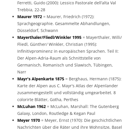
Ferretti, Guido (2000): Lessico Pastorale dell’alta Val
Trebbia, 22-28
Maurer 1972
= Maurer, Friedrich (1972):
Sprachgeographie. Gesammelte Abhandlungen,
Düsseldorf, Schwann
Mayerthaler/Fliedl/Winkler 1995
= Mayerthaler, Willi/
Fliedl, Günther/ Winkler, Christian (1995):
Infinitivprominenz in europäischen Sprachen. Teil II:
Der Alpen-Adria-Raum als Schnittstelle von
Germanisch, Romanisch und Slawisch, Tübingen,
Narr
Mayr's Alpenkarte 1875
= Berghaus, Hermann (1875):
Karte der Alpen aus C. Mayr's Atlas der Alpenlander
zusammengestellt und vollständig umgearbeitet. 8
colorirte Blätter, Gotha, Perthes
McLuhan 1962
= McLuhan, Marshall: The Gutenberg
Galaxy, London, Routledge & Kegan Paul
Meyer 1970
= Meyer, Ernst (1970): Die geschichtlichen
Nachrichten über die Räter und ihre Wohnsitze, Basel