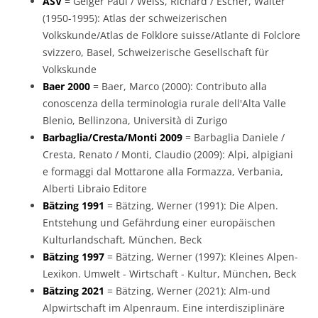
ASV
= Geiger Paul / Weiss, Richard / Escher, Walter
(1950-1995): Atlas der schweizerischen
Volkskunde/Atlas de Folklore suisse/Atlante di Folclore
svizzero, Basel, Schweizerische Gesellschaft für
Volkskunde
Baer 2000
= Baer, Marco (2000): Contributo alla
conoscenza della terminologia rurale dell'Alta Valle
Blenio, Bellinzona, Università di Zurigo
Barbaglia/Cresta/Monti 2009
= Barbaglia Daniele /
Cresta, Renato / Monti, Claudio (2009): Alpi, alpigiani
e formaggi dal Mottarone alla Formazza, Verbania,
Alberti Libraio Editore
Bätzing 1991
= Bätzing, Werner (1991): Die Alpen.
Entstehung und Gefährdung einer europäischen
Kulturlandschaft, München, Beck
Bätzing 1997
= Bätzing, Werner (1997): Kleines Alpen-
Lexikon. Umwelt - Wirtschaft - Kultur, München, Beck
Bätzing 2021
= Bätzing, Werner (2021): Alm-und
Alpwirtschaft im Alpenraum. Eine interdisziplinäre