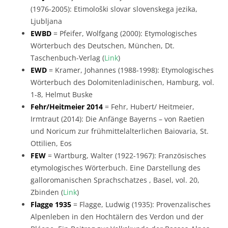
(1976-2005): Etimološki slovar slovenskega jezika,
Ljubljana
EWBD
= Pfeifer, Wolfgang (2000): Etymologisches
Wörterbuch des Deutschen, München, Dt.
Taschenbuch-Verlag (
Link
)
EWD
= Kramer, Johannes (1988-1998): Etymologisches
Wörterbuch des Dolomitenladinischen, Hamburg, vol.
1-8, Helmut Buske
Fehr/Heitmeier 2014
= Fehr, Hubert/ Heitmeier,
Irmtraut (2014): Die Anfänge Bayerns – von Raetien
und Noricum zur frühmittelalterlichen Baiovaria, St.
Ottilien, Eos
FEW
= Wartburg, Walter (1922-1967): Französisches
etymologisches Wörterbuch. Eine Darstellung des
galloromanischen Sprachschatzes , Basel, vol. 20,
Zbinden (
Link
)
Flagge 1935
= Flagge, Ludwig (1935): Provenzalisches
Alpenleben in den Hochtälern des Verdon und der