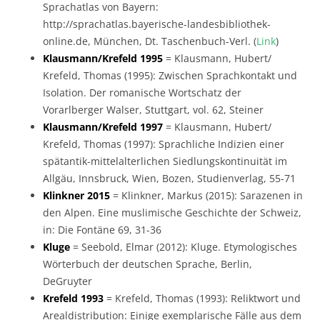
Sprachatlas von Bayern:
http://sprachatlas.bayerische-landesbibliothek-
online.de, München, Dt. Taschenbuch-Verl. (
Link
)
Klausmann/Krefeld 1995
= Klausmann, Hubert/
Krefeld, Thomas (1995): Zwischen Sprachkontakt und
Isolation. Der romanische Wortschatz der
Vorarlberger Walser, Stuttgart, vol. 62, Steiner
Klausmann/Krefeld 1997
= Klausmann, Hubert/
Krefeld, Thomas (1997): Sprachliche Indizien einer
spätantik-mittelalterlichen Siedlungskontinuität im
Allgäu, Innsbruck, Wien, Bozen, Studienverlag, 55-71
Klinkner 2015
= Klinkner, Markus (2015): Sarazenen in
den Alpen. Eine muslimische Geschichte der Schweiz,
in: Die Fontäne 69, 31-36
Kluge
= Seebold, Elmar (2012): Kluge. Etymologisches
Wörterbuch der deutschen Sprache, Berlin,
DeGruyter
Krefeld 1993
= Krefeld, Thomas (1993): Reliktwort und
Arealdistribution: Einige exemplarische Fälle aus dem