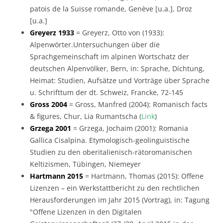
patois de la Suisse romande, Genève [u.a.], Droz
[u.a.]
Greyerz 1933
= Greyerz, Otto von (1933):
Alpenwörter.Untersuchungen über die
Sprachgemeinschaft im alpinen Wortschatz der
deutschen Alpenvölker, Bern, in: Sprache, Dichtung,
Heimat: Studien, Aufsätze und Vorträge über Sprache
u. Schrifttum der dt. Schweiz, Francke, 72-145
Gross 2004
= Gross, Manfred (2004): Romanisch facts
& figures, Chur, Lia Rumantscha (
Link
)
Grzega 2001
= Grzega, Jochaim (2001): Romania
Gallica Cisalpina. Etymologisch-geolinguistische
Studien zu den oberitalienisch-rätoromanischen
Keltizismen, Tübingen, Niemeyer
Hartmann 2015
= Hartmann, Thomas (2015): Offene
Lizenzen – ein Werkstattbericht zu den rechtlichen
Herausforderungen im Jahr 2015 (Vortrag), in: Tagung
"Offene Lizenzen in den Digitalen