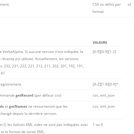
ement.
CSV ou défini par
id
format
VALEURS
de VerbaAlpina. Si aucune version n'est indiquée, la
[0-9][0-9][1-2]
s récente est utilisée. Actuellement, les versions
s: 232, 231, 222, 221, 212, 211, 202, 201, 192, 191,
 161
registrement.
[A-Z][1-9][0-9]*
 commande
getRecord
(par défaut: csv)
csv, xml, json
Ids
et
getNames
ne retourneront que les
csv, xml, json
changé depuis la dernière version.
st 0, les balises XML vides ne sont pas indiquées avec
1 ou 0
et le format de sortie XML.