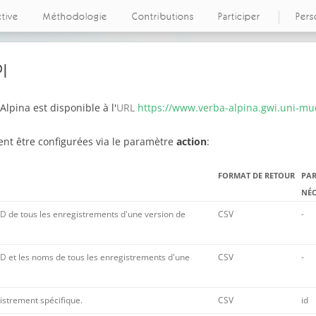
ctive
Méthodologie
Contributions
Participer
Pers
I
lpina est disponible à l'
URL
https://www.verba-alpina.gwi.uni-m
t être configurées via le paramètre
action
:
FORMAT DE RETOUR
PA
NÉC
ID
de tous les enregistrements d'une version de
CSV
-
ID
et les noms de tous les enregistrements d'une
CSV
-
istrement spécifique.
CSV
id