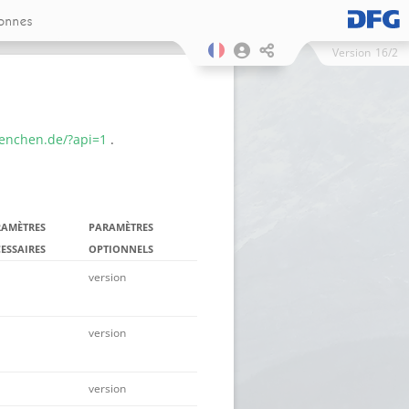
onnes
Version
16/2
uenchen.de/?api=1
.
RAMÈTRES
PARAMÈTRES
ESSAIRES
OPTIONNELS
version
version
version