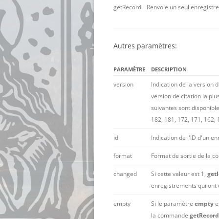
getRecord
Renvoie un seul enregistr
Autres paramètres:
PARAMÈTRE
DESCRIPTION
version
Indication de la version 
version de citation la plu
suivantes sont disponible
182, 181, 172, 171, 162,
id
Indication de l'
ID
d'un en
format
Format de sortie de la
changed
Si cette valeur est 1,
get
enregistrements qui ont 
empty
Si le paramètre
empty
e
la commande
getRecord