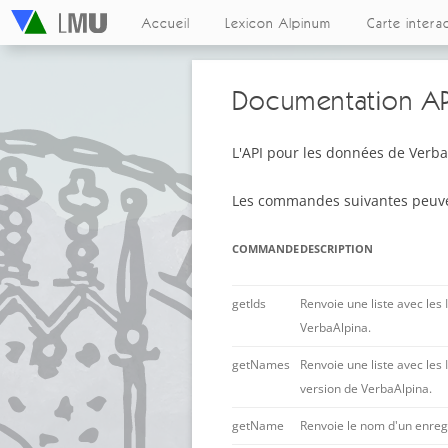
Accueil
Lexicon Alpinum
Carte intera
Documentation AP
L'API pour les données de VerbaA
Les commandes suivantes peuven
COMMANDE
DESCRIPTION
getIds
Renvoie une liste avec les
VerbaAlpina.
getNames
Renvoie une liste avec les
version de VerbaAlpina.
getName
Renvoie le nom d'un enreg