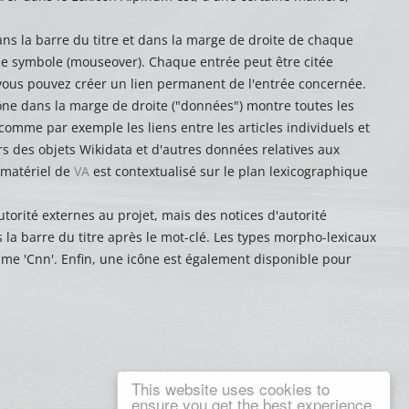
ans la barre du titre et dans la marge de droite de chaque
que symbole (mouseover). Chaque entrée peut être citée
e, vous pouvez créer un lien permanent de l'entrée concernée.
icône dans la marge de droite ("données") montre toutes les
 comme par exemple les liens entre les articles individuels et
rs des objets Wikidata et d'autres données relatives aux
e matériel de
VA
est contextualisé sur le plan lexicographique
torité externes au projet, mais des notices d'autorité
la barre du titre après le mot-clé. Les types morpho-lexicaux
me 'Cnn'. Enfin, une icône est également disponible pour
This website uses cookies to
ensure you get the best experience