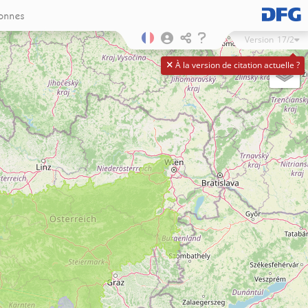
onnes
Version
17/2
À la version de citation actuelle ?