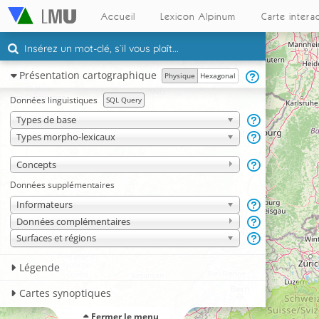
Accueil
Lexicon Alpinum
Carte intera
Présentation cartographique
Physique
Hexagonal
Données linguistiques
SQL Query
Types de base
Types morpho-lexicaux
Concepts
Données supplémentaires
Informateurs
Données complémentaires
Surfaces et régions
Légende
Cartes synoptiques
Fermer le menu