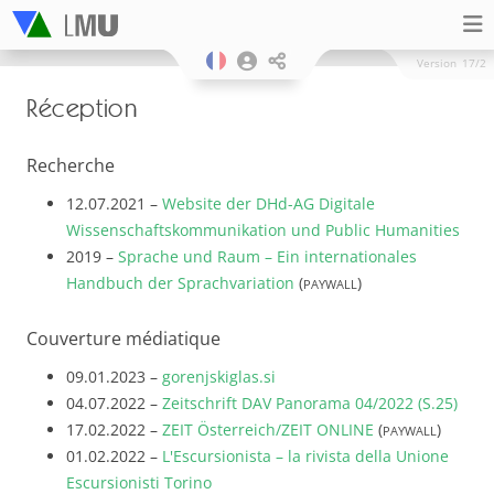
Version
17/2
Réception
Recherche
12.07.2021 –
Website der DHd-AG Digitale
Wissenschaftskommunikation und Public Humanities
2019 –
Sprache und Raum – Ein internationales
Handbuch der Sprachvariation
(
)
PAYWALL
Couverture médiatique
09.01.2023 –
gorenjskiglas.si
04.07.2022 –
Zeitschrift DAV Panorama 04/2022 (S.25)
17.02.2022 –
ZEIT Österreich/ZEIT ONLINE
(
)
PAYWALL
01.02.2022 –
L'Escursionista – la rivista della Unione
Escursionisti Torino