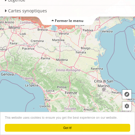
Cartes synoptiques
Fermer le menu
+
This website uses cookies to ensure you get the best experience on our website.
−
Got it!
Leaflet
| ©
OpenStreetMap
contributors