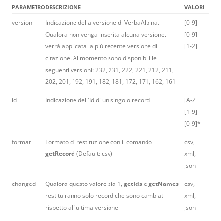
PARAMETRO
DESCRIZIONE
VALORI
version
Indicazione della versione di VerbaAlpina.
[0-9]
Qualora non venga inserita alcuna versione,
[0-9]
verrà applicata la più recente versione di
[1-2]
citazione. Al momento sono disponibili le
seguenti versioni: 232, 231, 222, 221, 212, 211,
202, 201, 192, 191, 182, 181, 172, 171, 162, 161
id
Indicazione dell'Id di un singolo record
[A-Z]
[1-9]
[0-9]*
format
Formato di restituzione con il comando
csv,
getRecord
(Default: csv)
xml,
json
changed
Qualora questo valore sia 1,
getIds
e
getNames
csv,
restituiranno solo record che sono cambiati
xml,
rispetto all'ultima versione
json