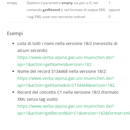
empty
Qualora il parametro
empty
sia pari a 0, nel
1
comando
getRecord
e nel formato di output XML
oppure
i tag XML vuoti non verranno indicati
0
Esempi
Lista di tutti i nomi nella versione 18/2 (necessita di
alcuni secondi):
https://www.verba-alpina.gwi.uni-muenchen.de/?
api=1&action=getNames&version=182
Nome del record S134468 nella versione 18/2:
https://www.verba-alpina.gwi.uni-muenchen.de/?
api=1&action=getName&id=S134468&version=182
Record del concetto C1 nella versione 18/2 (Formato
XML senza tag vuoti):
https://www.verba-alpina.gwi.uni-muenchen.de/?
api=1&action=getRecord&id=C1&version=182&format=x