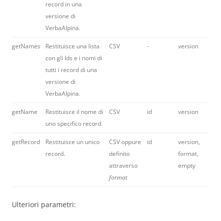
record in una
versione di
VerbaAlpina.
getNames
Restituisce una lista
CSV
-
version
con gli Ids e i nomi di
tutti i record di una
versione di
VerbaAlpina.
getName
Restituisce il nome di
CSV
id
version
uno specifico record.
getRecord
Restituisce un unico
CSV oppure
id
version,
record.
definito
format,
attraverso
empty
format
Ulteriori parametri: