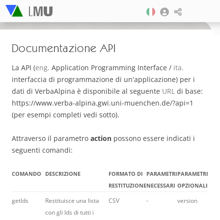
Documentazione API
La API (
eng.
Application Programming Interface /
ita.
interfaccia di programmazione di un'applicazione) per i
dati di VerbaAlpina è disponibile al seguente
URL
di base:
https://www.verba-alpina.gwi.uni-muenchen.de/?api=1
(per esempi completi vedi sotto).
Attraverso il parametro
action
possono essere indicati i
seguenti comandi:
COMANDO
DESCRIZIONE
FORMATO DI
PARAMETRI
PARAMETRI
RESTITUZIONE
NECESSARI
OPZIONALI
getIds
Restituisce una lista
CSV
-
version
con gli Ids di tutti i