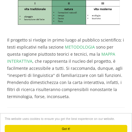
Il progetto si rivolge in primo luogo al pubblico scientifico; i
testi esplicativi nella sezione
METODOLOGIA
sono per
questa ragione piuttosto teorici e tecnici, ma la
MAPPA
INTERATTIVA
, che rappresenta il nucleo del progetto, è
facilmente accessibile a tutti. Si raccomanda, dunque, agli
''inesperti di linguistica'' di familiarizzare con tali funzioni.
Prendendo dimestichezza con la carta interattiva, infatti, i
filtri di ricerca risulteranno comprensibili nonostante la
terminologia, forse, inconsueta.
Online dal 2015
This website uses cookies to ensure you get the best experience on our website.
Informazioni legali
-
Protezione dei dati
-
Contatto
-
Concessione di
Got it!