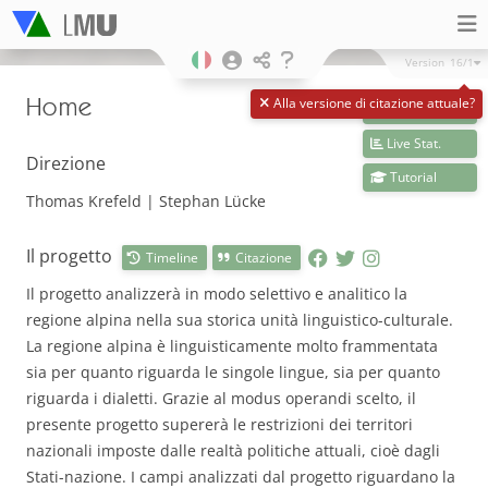
Version
16/1
Home
Alla versione di citazione attuale?
Dati in diretta
Live Stat.
Direzione
Tutorial
Thomas Krefeld | Stephan Lücke
Il progetto
Timeline
Citazione
Il progetto analizzerà in modo selettivo e analitico la
regione alpina nella sua storica unità linguistico-culturale.
La regione alpina è linguisticamente molto frammentata
sia per quanto riguarda le singole lingue, sia per quanto
riguarda i dialetti. Grazie al modus operandi scelto, il
presente progetto supererà le restrizioni dei territori
nazionali imposte dalle realtà politiche attuali, cioè dagli
Stati-nazione. I campi analizzati dal progetto riguardano la