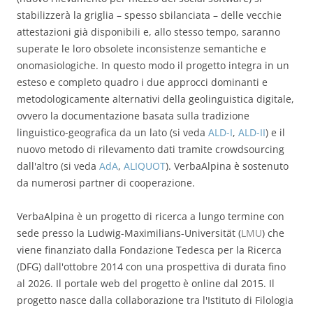
stabilizzerà la griglia – spesso sbilanciata – delle vecchie
attestazioni già disponibili e, allo stesso tempo, saranno
superate le loro obsolete inconsistenze semantiche e
onomasiologiche. In questo modo il progetto integra in un
esteso e completo quadro i due approcci dominanti e
metodologicamente alternativi della geolinguistica digitale,
ovvero la documentazione basata sulla tradizione
linguistico-geografica da un lato (si veda
ALD-I
,
ALD-II
) e il
nuovo metodo di rilevamento dati tramite crowdsourcing
dall'altro (si veda
AdA
,
ALIQUOT
). VerbaAlpina è sostenuto
da numerosi partner di cooperazione.
VerbaAlpina è un progetto di ricerca a lungo termine con
sede presso la Ludwig-Maximilians-Universität (
LMU
) che
viene finanziato dalla Fondazione Tedesca per la Ricerca
(DFG) dall'ottobre 2014 con una prospettiva di durata fino
al 2026. Il portale web del progetto è online dal 2015. Il
progetto nasce dalla collaborazione tra l'Istituto di Filologia