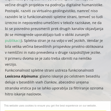
večine drugih projektov na področju digitalne humanistike.
Postopki, razviti za virtualno geolingvistiko, namreč niso
razvidni le iz funkcionalnosti spletne strani, temveč so tudi
izrecno in neposredno umeščeni v tekoče raziskave, ne da
bi se posredno preusmerili prek drugih kanalov objavljanja
(ki se mimogrede uporabljajo tudi v obliki zunanjih
publikacij
). Spletna stran je na voljo v več jezikih. Vendar je
bila velika večina besedilnih prispevkov prvotno oblikovana
v nemščini in nato prevedena v druge razpoložljive jezike.
V primeru dvoma se je zato treba obrniti na nemško
verzijo.
Funkcionalnost spletne strani ustreza funkcionalnosti
Lexicona Alpinuma
: glavno iskanje po celotnem besedilu
deluje v besedilih vseh člankov, abecedno urejena
stranska vrstica pa se lahko uporablja za filtriranje oziroma
hitro iskanje naslovov.
This website uses cookies to ensure you get the best experience on our website.
(
auct.
David Englmeier | Thomas Krefeld –
trad.
Eva