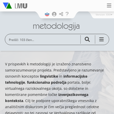
Version
XXX
metodologija
V prispevkih k metodologiji je izraženo znanstveno
samorazumevanje projekta. Predstavljeno je razumevanje
osnovnih konceptov
lingvistike
in
informacijske
tehnologije
,
funkcionalna področja
portala, bolje:
virtualnega raziskovalnega okolja, so določene in
komentirane pomembne točke
izvenjezikovnega
konteksta
. Cilj te podpore uporabniškega vmesnika z
analitičnim diskurzom je čim večja preglednost celotne
dejavnosti; po tej zasnovi se VerbaAlpina razlikuje od