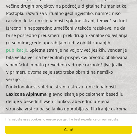
večine drugih projektov na področju digitalne humanistike.
Postopki, razviti za virtualno geolingvistiko, namreč niso
razvidni le iz funkcionalnosti spletne strani, temveč so tudi
izrecno in neposredno umeščeni v tekoče raziskave, ne da
bi se posredno preusmerili prek drugih kanalov objavljanja
(ki se mimogrede uporabljajo tudi v obliki zunanjih
publikacij
). Spletna stran je na voljo v več jezikih. Vendar je
bila velika večina besedilnih prispevkov prvotno oblikovana
v nemščini in nato prevedena v druge razpoložljive jezike.
V primeru dvoma se je zato treba obrniti na nemško
verzijo.
Funkcionalnost spletne strani ustreza funkcionalnosti
Lexicona Alpinuma
: glavno iskanje po celotnem besedilu
deluje v besedilih vseh člankov, abecedno urejena
stranska vrstica pa se lahko uporablja za filtriranje oziroma
hitro iskanje naslovov.
This website uses cookies to ensure you get the best experience on our website.
Got it!