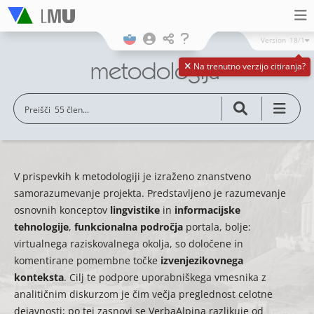
Version
18/1
metodologija
Na trenutno verzijo citiranja?
V prispevkih k metodologiji je izraženo znanstveno
samorazumevanje projekta. Predstavljeno je razumevanje
osnovnih konceptov
lingvistike
in
informacijske
tehnologije
,
funkcionalna področja
portala, bolje:
virtualnega raziskovalnega okolja, so določene in
komentirane pomembne točke
izvenjezikovnega
konteksta
. Cilj te podpore uporabniškega vmesnika z
analitičnim diskurzom je čim večja preglednost celotne
dejavnosti; po tej zasnovi se VerbaAlpina razlikuje od