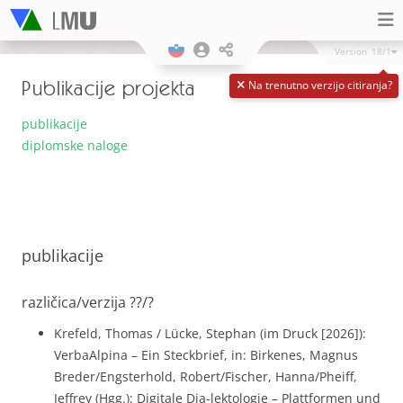
Version
18/1
Publikacije projekta
Na trenutno verzijo citiranja?
publikacije
diplomske naloge
publikacije
različica/verzija ??/?
Krefeld, Thomas / Lücke, Stephan (im Druck [2026]):
VerbaAlpina – Ein Steckbrief, in: Birkenes, Magnus
Breder/Engsterhold, Robert/Fischer, Hanna/Pheiff,
Jeffrey (Hgg.): Digitale Dia-lektologie – Plattformen und