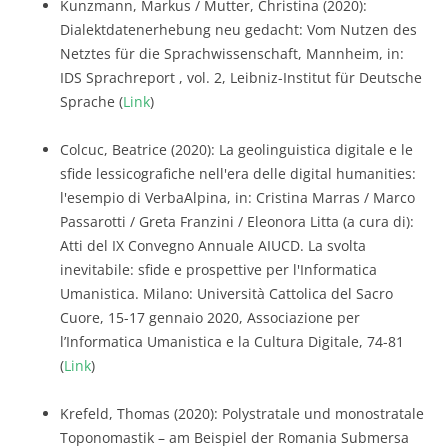
Kunzmann, Markus / Mutter, Christina (2020):
Dialektdatenerhebung neu gedacht: Vom Nutzen des
Netztes für die Sprachwissenschaft, Mannheim, in:
IDS Sprachreport , vol. 2, Leibniz-Institut für Deutsche
Sprache (
Link
)
Colcuc, Beatrice (2020): La geolinguistica digitale e le
sfide lessicografiche nell'era delle digital humanities:
l'esempio di VerbaAlpina, in: Cristina Marras / Marco
Passarotti / Greta Franzini / Eleonora Litta (a cura di):
Atti del IX Convegno Annuale AIUCD. La svolta
inevitabile: sfide e prospettive per l'Informatica
Umanistica. Milano: Università Cattolica del Sacro
Cuore, 15-17 gennaio 2020, Associazione per
l’Informatica Umanistica e la Cultura Digitale, 74-81
(
Link
)
Krefeld, Thomas (2020): Polystratale und monostratale
Toponomastik – am Beispiel der Romania Submersa