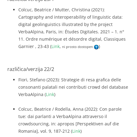
Colcuc, Beatrice / Mutter, Christina (2021):
Cartography and interoperability of linguistic data:
digital geolinguistics illustrated by the project
VerbaAlpina, Paris, in: Études Digitales. 2021 – 1. n°
11. Ordre numérique et désordre digital, Classiques
Garnier , 23-43 (
Link
,
)
ni prosto dostopen
različica/verzija 22/2
Fiori, Stefano (2023): Strategie di resa grafica delle
consonanti palatali nei contributi crowd del database
VerbaAlpina (
Link
)
Colcuc, Beatrice / Rodella, Anna (2022): Con parole
tue: dai parlanti a VerbaAlpina attraverso il
crowdsourcing, in: apropos [Perspektiven auf die
Romania], vol. 9, 187-212 (
Link
)