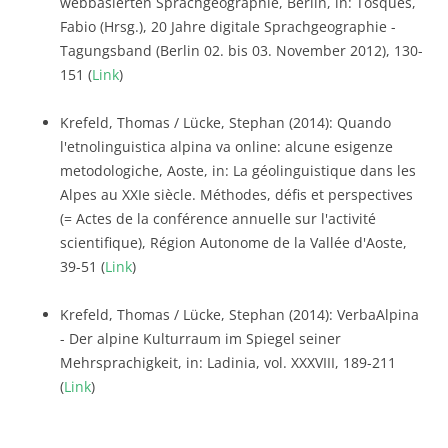
webbasierten Sprachgeographie, Berlin, in: Tosques,
Fabio (Hrsg.), 20 Jahre digitale Sprachgeographie -
Tagungsband (Berlin 02. bis 03. November 2012), 130-
151 (
Link
)
Krefeld, Thomas / Lücke, Stephan (2014): Quando
l'etnolinguistica alpina va online: alcune esigenze
metodologiche, Aoste, in: La géolinguistique dans les
Alpes au XXIe siècle. Méthodes, défis et perspectives
(= Actes de la conférence annuelle sur l'activité
scientifique), Région Autonome de la Vallée d'Aoste,
39-51 (
Link
)
Krefeld, Thomas / Lücke, Stephan (2014): VerbaAlpina
- Der alpine Kulturraum im Spiegel seiner
Mehrsprachigkeit, in: Ladinia, vol. XXXVIII, 189-211
(
Link
)