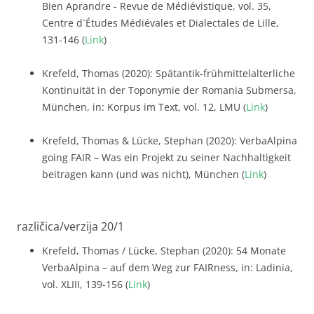
Bien Aprandre - Revue de Médiévistique, vol. 35,
Centre d`Études Médiévales et Dialectales de Lille,
131-146 (
Link
)
Krefeld, Thomas (2020): Spätantik-frühmittelalterliche
Kontinuität in der Toponymie der Romania Submersa,
München, in: Korpus im Text, vol. 12, LMU (
Link
)
Krefeld, Thomas & Lücke, Stephan (2020): VerbaAlpina
going FAIR – Was ein Projekt zu seiner Nachhaltigkeit
beitragen kann (und was nicht), München (
Link
)
različica/verzija 20/1
Krefeld, Thomas / Lücke, Stephan (2020): 54 Monate
VerbaAlpina – auf dem Weg zur FAIRness, in: Ladinia,
vol. XLIII, 139-156 (
Link
)