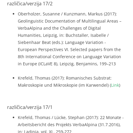
različica/verzija 17/2
Oberholzer, Susanne / Kunzmann, Markus (2017):
Geolinguistic Documentation of Multilingual Areas –
VerbaAlpina and the Challenges of Digital
Humanities, Leipzig, in: Buchstaller, Isabelle /
Siebenhaar Beat (eds.): Language Variation -
European Perspectives VI. Selected papers from the
8th International Conference on Language Variation
in Europe (ICLaVE 8), Leipzig, Benjamins, 199–213
Krefeld, Thomas (2017): Romanisches Substrat:
Makroskopie und Mikroskopie (im Karwendel) (
Link
)
različica/verzija 17/1
Krefeld, Thomas / Lücke, Stephan (2017): 22 Monate -
Arbeitsbericht des Projekts VerbaAlpina (31.7.2016),
in: Ladinia, vol. XL, 259-272