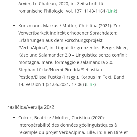
Arvier, Le Château, 2020, in: Zeitschrift für
romanische Philologie, vol. 137, 1148-1164 (
Link
)
Kunzmann, Markus / Mutter, Christina (2021): Zur
Verwertbarkeit indirekt erhobener Sprachdaten:
Erfahrungen aus dem Forschungsprojekt
"VerbaAlpina", in: Linguistik grenzenlos: Berge, Meer,
Käse und Salamander 2.0 – Linguistica senza confini:
montagna, mare, formaggio e salamandra 2.0.
Stephan Lücke/Noemi Piredda/Sebastian
Postlep/Elissa Pustka (Hrsgg.). Korpus im Text, Band
14. Version 1 (31.05.2021, 17:06) (
Link
)
različica/verzija 20/2
Colcuc, Beatrice / Mutter, Christina (2020):
Interopérabilité des données géolinguistiques à
l’exemple du projet VerbaAlpina, Lille, in: Bien Dire et