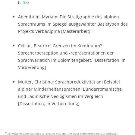
(
Link
)
Abenthum, Myriam: Die Stratigraphie des alpinen
Sprachraums im Spiegel ausgewählter Basistypen des
Projekts VerbaAlpina [Masterarbeit]
Colcuc, Beatrice: Grenzen im Kontinuum?
Sprecherperzeption und -repräsentationen der
Sprachvariation im Dolomitengebiet. [Dissertation, in
Vorbereitung]
Mutter, Christina: Sprachproduktivität am Beispiel
alpiner Minderheitensprachen: Bünderromanische
und Ladinische Neologismen im Vergleich
[Dissertation, in Vorbereitung]
This website uses cookies to ensure you get the best experience on our website.