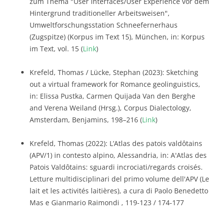
zum Thema "User Interfaces/User Experience vor dem
Hintergrund traditioneller Arbeitsweisen",
Umweltforschungsstation Schneefernerhaus
(Zugspitze) (Korpus im Text 15), München, in: Korpus
im Text, vol. 15 (
Link
)
Krefeld, Thomas / Lücke, Stephan (2023): Sketching
out a virtual framework for Romance geolinguistics,
in: Elissa Pustka, Carmen Quijada Van den Berghe
and Verena Weiland (Hrsg.), Corpus Dialectology,
Amsterdam, Benjamins, 198–216 (
Link
)
Krefeld, Thomas (2022): L’Atlas des patois valdôtains
(APV/1) in contesto alpino, Alessandria, in: A'Atlas des
Patois Valdôtains: sguardi incrociati/regards croisés.
Letture multidisciplinari del primo volume dell'APV (Le
lait et les activités laitières), a cura di Paolo Benedetto
Mas e Gianmario Raimondi , 119-123 / 174-177