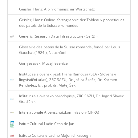
Geisler, Hans: Alpinromanischer Wortschatz
Geisler, Hans: Online-Kartographie der Tableaux phonétiques
des patois de la Suissse romandes
Generic Research Data Infrastructure (GeRDI)
Glossaire des patois de la Suisse romande, fondé par Louis
Gauchat (1924-), Neuchâtel
Gornjesavski Muzej Jesenice
Inštitut za slovenski jezik Frana Ramovša (SLA - Slovenski
lingvistični atlas), ZRC SAZU, Dr. Jožica Škofic, Dr. Karmen
Kenda-Jež, Izr. prof. dr. Matej Šekli
Inštitut za slovensko narodopisje, ZRC SAZU, Dr. Ingrid Slavec
Gradišnik
Internationale Alpenschutzkommission (CIPRA)
Istitut Cultural Ladin Cesa de Jan
Istituto Culturale Ladino Majon di Fascegn