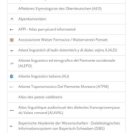
Affektives Etymologicon des Oberdeutschen (AEO)
Alpenkonvention
APPI - Atlas pan-picard informatisé
Associazione Walser Formazza / Walserverein Pomatt
Atlant linguistich dl ladin dolomitich y di dialec vejins II (ALD)
Atlante linguistico ed etnografico del Piemonte occidentale
(ALEPO)
Atlante linguistico italiano (ALI)
Atlante Toponomastico Del Piemonte Montano (ATPM)
Atlas des patois valdôtains
Atlas linguistique audiovisuel des dialectes francoprovençaux
du Valais romand (ALAVAL)
Bayerische Akademie der Wissenschaften - Dialektologisches
Informationssystem von Bayerisch-Schwaben (DIBS)