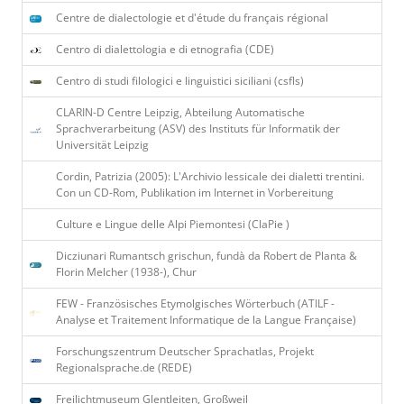
Centre de dialectologie et d'étude du français régional
Centro di dialettologia e di etnografia (CDE)
Centro di studi filologici e linguistici siciliani (csfls)
CLARIN-D Centre Leipzig, Abteilung Automatische
Sprachverarbeitung (ASV) des Instituts für Informatik der
Universität Leipzig
Cordin, Patrizia (2005): L'Archivio lessicale dei dialetti trentini.
Con un CD-Rom, Publikation im Internet in Vorbereitung
Culture e Lingue delle Alpi Piemontesi (ClaPie )
Dicziunari Rumantsch grischun, fundà da Robert de Planta &
Florin Melcher (1938-), Chur
FEW - Französisches Etymolgisches Wörterbuch (ATILF -
Analyse et Traitement Informatique de la Langue Franҫaise)
Forschungszentrum Deutscher Sprachatlas, Projekt
Regionalsprache.de (REDE)
Freilichtmuseum Glentleiten, Großweil