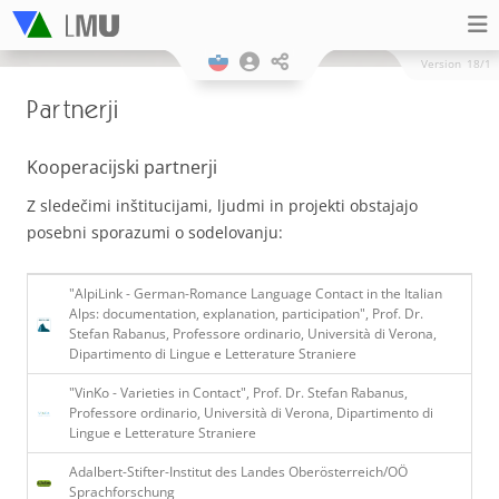
Version
18/1
Partnerji
Kooperacijski partnerji
Z sledečimi inštitucijami, ljudmi in projekti obstajajo
posebni sporazumi o sodelovanju:
"AlpiLink - German-Romance Language Contact in the Italian
Alps: documentation, explanation, participation", Prof. Dr.
Stefan Rabanus, Professore ordinario, Università di Verona,
Dipartimento di Lingue e Letterature Straniere
"VinKo - Varieties in Contact", Prof. Dr. Stefan Rabanus,
Professore ordinario, Università di Verona, Dipartimento di
Lingue e Letterature Straniere
Adalbert-Stifter-Institut des Landes Oberösterreich/OÖ
Sprachforschung