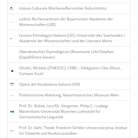
Istituto Culturale Mocheno/Bersntoler Kulturinstitut
Leibniz Rechenzentrum der Bayerischen Akademie der
Wissenschaften (LRZ)
Lessico Etimologico Italiano (LEI), Universität des Saarlandes /
Akademie der Wissenschaften und der Literatur Mainz
Oberdeutsches Etymologicon (Rosemarie Lühr/Stephan
Elspaß/Elvira Glaser)
Oliviéri, Michèle ([THESOC], CNRS – Délégation Côte d’Azur,
Campus Azur)
Opera del Vocabolario Italiano (OVI)
Prähistorische Abteilung, Naturhistorisches Museum Wien
Prof. Dr. Bülow, Lars/Dr. Vergeiner, Philip C.: Ludwig-
Maximilians-Universität München, Lehrstuhl für
Germanistische Linguistik
Prof. Dr. Kahl, Thede: Friedrich-Schiller-Universität Jena, Institut
für Slawistik und Kaukasusstudien