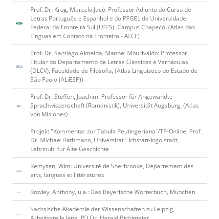
Prof. Dr. Krug, Marcelo Jacó: Professor Adjunto do Curso de
Letras Português e Espanhol e do PPGEL da Universidade
Federal da Fronteira Sul (UFFS), Campus Chapecó, (Atlas das
Línguas em Contato na Fronteira - ALCF)
Prof. Dr. Santiago Almeida, Manoel Mourivaldo: Professor
Titular do Departamento de Letras Clássicas e Vernáculas
(DLCV), Faculdade de Filosofia, (Atlas Linguístico do Estado de
São Paulo (ALiESP))
Prof. Dr. Steffen, Joachim: Professor für Angewandte
Sprachwissenschaft (Romanistik), Universität Augsburg, (Atlas
von Misiones)
Projekt "Kommentar zur Tabula Peutingeriana"/TP-Online, Prof.
Dr. Michael Rathmann, Universität Eichstätt-Ingolstadt,
Lehrstuhl für Alte Geschichte
Remysen, Wim: Université de Sherbrooke, Département des
arts, langues et littératures
Rowley, Anthony, u.a.: Das Bayerische Wörterbuch, München
Sächsische Akademie der Wissenschaften zu Leipzig,
Arbeitsstelle Jena, PD Dr. Harald Bichlmeier