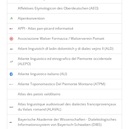
Affektives Etymologicon des Oberdeutschen (AEO)
Alpenkonvention
APPI - Atlas pan-picard informatisé
Associazione Walser Formazza / Walserverein Pomatt
Atlant linguistich dl ladin dolomitich y di dialec vejins II (ALD)
Atlante linguistico ed etnografico del Piemonte occidentale
(ALEPO)
Atlante linguistico italiano (ALI)
Atlante Toponomastico Del Piemonte Montano (ATPM)
Atlas des patois valdôtains
Atlas linguistique audiovisuel des dialectes francoprovençaux
du Valais romand (ALAVAL)
Bayerische Akademie der Wissenschaften - Dialektologisches
Informationssystem von Bayerisch-Schwaben (DIBS)