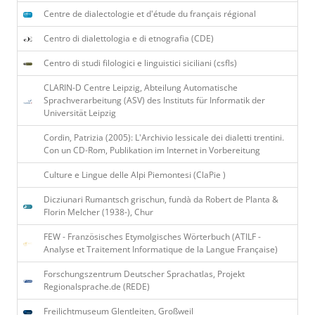
Centre de dialectologie et d'étude du français régional
Centro di dialettologia e di etnografia (CDE)
Centro di studi filologici e linguistici siciliani (csfls)
CLARIN-D Centre Leipzig, Abteilung Automatische
Sprachverarbeitung (ASV) des Instituts für Informatik der
Universität Leipzig
Cordin, Patrizia (2005): L'Archivio lessicale dei dialetti trentini.
Con un CD-Rom, Publikation im Internet in Vorbereitung
Culture e Lingue delle Alpi Piemontesi (ClaPie )
Dicziunari Rumantsch grischun, fundà da Robert de Planta &
Florin Melcher (1938-), Chur
FEW - Französisches Etymolgisches Wörterbuch (ATILF -
Analyse et Traitement Informatique de la Langue Franҫaise)
Forschungszentrum Deutscher Sprachatlas, Projekt
Regionalsprache.de (REDE)
Freilichtmuseum Glentleiten, Großweil