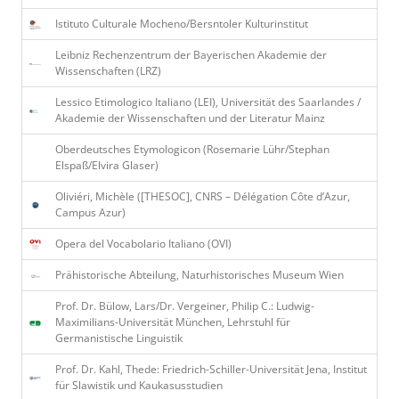
Istituto Culturale Mocheno/Bersntoler Kulturinstitut
Leibniz Rechenzentrum der Bayerischen Akademie der
Wissenschaften (LRZ)
Lessico Etimologico Italiano (LEI), Universität des Saarlandes /
Akademie der Wissenschaften und der Literatur Mainz
Oberdeutsches Etymologicon (Rosemarie Lühr/Stephan
Elspaß/Elvira Glaser)
Oliviéri, Michèle ([THESOC], CNRS – Délégation Côte d’Azur,
Campus Azur)
Opera del Vocabolario Italiano (OVI)
Prähistorische Abteilung, Naturhistorisches Museum Wien
Prof. Dr. Bülow, Lars/Dr. Vergeiner, Philip C.: Ludwig-
Maximilians-Universität München, Lehrstuhl für
Germanistische Linguistik
Prof. Dr. Kahl, Thede: Friedrich-Schiller-Universität Jena, Institut
für Slawistik und Kaukasusstudien