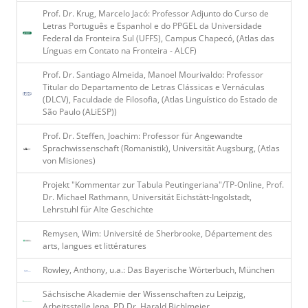
Prof. Dr. Krug, Marcelo Jacó: Professor Adjunto do Curso de
Letras Português e Espanhol e do PPGEL da Universidade
Federal da Fronteira Sul (UFFS), Campus Chapecó, (Atlas das
Línguas em Contato na Fronteira - ALCF)
Prof. Dr. Santiago Almeida, Manoel Mourivaldo: Professor
Titular do Departamento de Letras Clássicas e Vernáculas
(DLCV), Faculdade de Filosofia, (Atlas Linguístico do Estado de
São Paulo (ALiESP))
Prof. Dr. Steffen, Joachim: Professor für Angewandte
Sprachwissenschaft (Romanistik), Universität Augsburg, (Atlas
von Misiones)
Projekt "Kommentar zur Tabula Peutingeriana"/TP-Online, Prof.
Dr. Michael Rathmann, Universität Eichstätt-Ingolstadt,
Lehrstuhl für Alte Geschichte
Remysen, Wim: Université de Sherbrooke, Département des
arts, langues et littératures
Rowley, Anthony, u.a.: Das Bayerische Wörterbuch, München
Sächsische Akademie der Wissenschaften zu Leipzig,
Arbeitsstelle Jena, PD Dr. Harald Bichlmeier