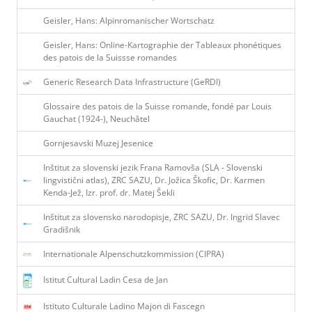
Geisler, Hans: Alpinromanischer Wortschatz
Geisler, Hans: Online-Kartographie der Tableaux phonétiques
des patois de la Suissse romandes
Generic Research Data Infrastructure (GeRDI)
Glossaire des patois de la Suisse romande, fondé par Louis
Gauchat (1924-), Neuchâtel
Gornjesavski Muzej Jesenice
Inštitut za slovenski jezik Frana Ramovša (SLA - Slovenski
lingvistični atlas), ZRC SAZU, Dr. Jožica Škofic, Dr. Karmen
Kenda-Jež, Izr. prof. dr. Matej Šekli
Inštitut za slovensko narodopisje, ZRC SAZU, Dr. Ingrid Slavec
Gradišnik
Internationale Alpenschutzkommission (CIPRA)
Istitut Cultural Ladin Cesa de Jan
Istituto Culturale Ladino Majon di Fascegn