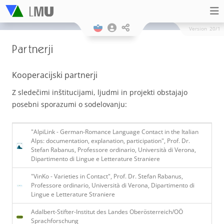
Version
20/1
Partnerji
Kooperacijski partnerji
Z sledečimi inštitucijami, ljudmi in projekti obstajajo
posebni sporazumi o sodelovanju:
"AlpiLink - German-Romance Language Contact in the Italian
Alps: documentation, explanation, participation", Prof. Dr.
Stefan Rabanus, Professore ordinario, Università di Verona,
Dipartimento di Lingue e Letterature Straniere
"VinKo - Varieties in Contact", Prof. Dr. Stefan Rabanus,
Professore ordinario, Università di Verona, Dipartimento di
Lingue e Letterature Straniere
Adalbert-Stifter-Institut des Landes Oberösterreich/OÖ
Sprachforschung