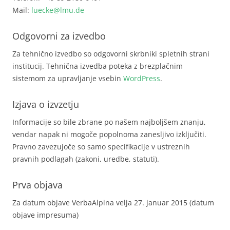
Mail:
luecke@lmu.de
Odgovorni za izvedbo
Za tehnično izvedbo so odgovorni skrbniki spletnih strani
institucij. Tehnična izvedba poteka z brezplačnim
sistemom za upravljanje vsebin
WordPress
.
Izjava o izvzetju
Informacije so bile zbrane po našem najboljšem znanju,
vendar napak ni mogoče popolnoma zanesljivo izključiti.
Pravno zavezujoče so samo specifikacije v ustreznih
pravnih podlagah (zakoni, uredbe, statuti).
Prva objava
Za datum objave VerbaAlpina velja 27. januar 2015 (datum
objave impresuma)