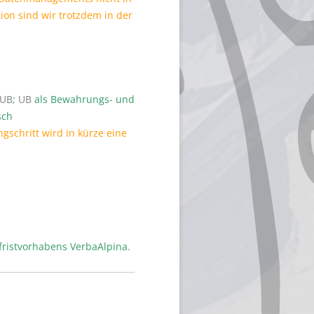
ion sind wir trotzdem in der
UB
;
UB
als Bewahrungs- und
sch
schritt wird in kürze eine
fristvorhabens VerbaAlpina.