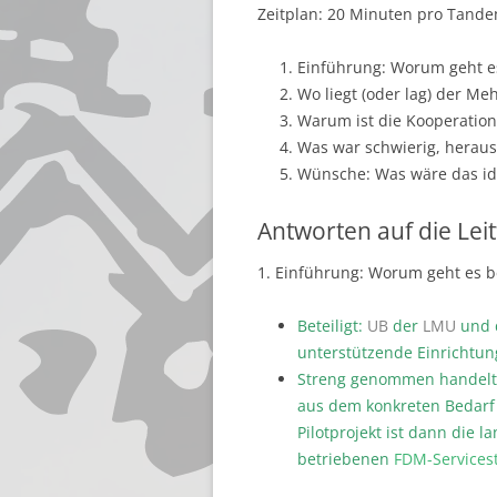
Zeitplan: 20 Minuten pro Tandem
Einführung: Worum geht es 
Wo liegt (oder lag) der Me
Warum ist die Kooperation
Was war schwierig, heraus
Wünsche: Was wäre das id
Antworten auf die Lei
1. Einführung: Worum geht es bei
Beteiligt:
UB
der
LMU
und d
unterstützende Einrichtung
Streng genommen handelt e
aus dem konkreten Bedarf
Pilotprojekt ist dann die 
betriebenen
FDM-Servicest