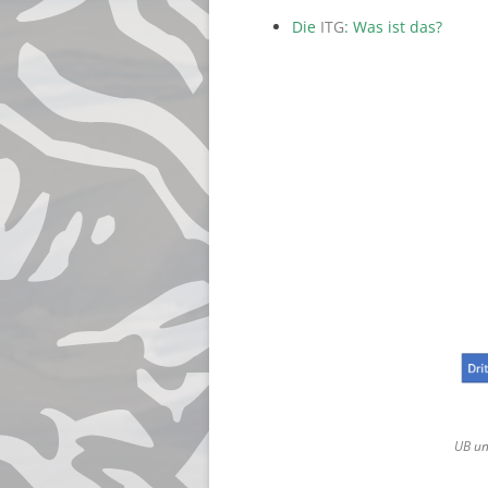
Die
ITG
: Was ist das?
UB
u