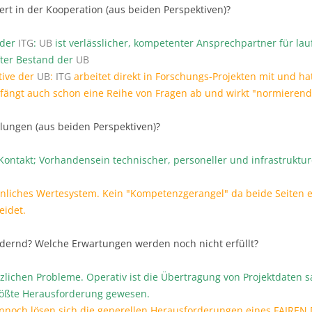
wert in der Kooperation (aus beiden Perspektiven)?
 der
ITG
:
UB
ist verlässlicher, kompetenter Ansprechpartner für lau
fter Bestand der
UB
tive der
UB
:
ITG
arbeitet direkt in Forschungs-Projekten mit und ha
 fängt auch schon eine Reihe von Fragen ab und wirkt "normierend
elungen (aus beiden Perspektiven)?
Kontakt; Vorhandensein technischer, personeller und infrastruktur
hnliches Wertesystem. Kein "Kompetenzgerangel" da beide Seiten 
eidet.
rdernd? Welche Erwartungen werden noch nicht erfüllt?
tzlichen Probleme. Operativ ist die Übertragung von Projektdaten 
ößte Herausforderung gewesen.
ennoch lösen sich die generellen Herausforderungen eines FAIRE