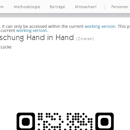
um
Methodologie
Beiträge
Mitmachen!
Personen
. It can only be accessed within the current
working version
.
This po
e current
working version
.
orschung Hand in Hand
(Zitieren)
 Lücke