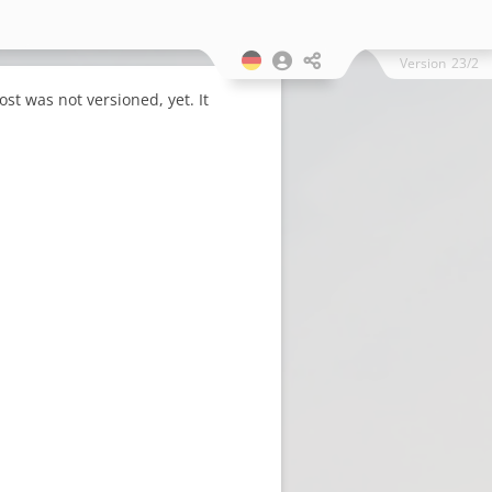
Version
23/2
st was not versioned, yet. It