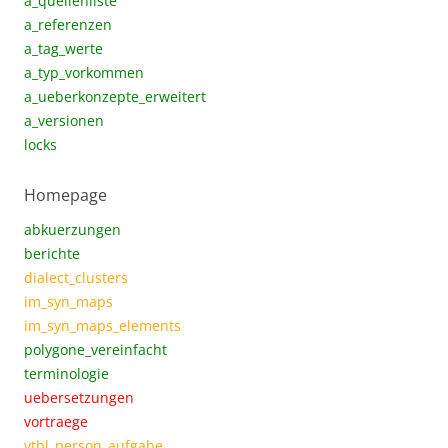
a_quellenliste
a_referenzen
a_tag_werte
a_typ_vorkommen
a_ueberkonzepte_erweitert
a_versionen
locks
Homepage
abkuerzungen
berichte
dialect_clusters
im_syn_maps
im_syn_maps_elements
polygone_vereinfacht
terminologie
uebersetzungen
vortraege
vtbl_person_aufgabe