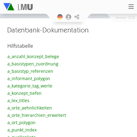
Version
22/2
Datenbank-Dokumentation
Hilfstabelle
a_anzahl_konzept_belege
a_basistypen_zuordnung
a_basistyp_referenzen
a_informant_polygon
a_kategorie_tag_werte
a_konzept_tiefen
a_lex_titles
a_orte_aehnlichkeiten
a_orte_hierarchien_erweitert
a_ort_polygon
a_punkt_index