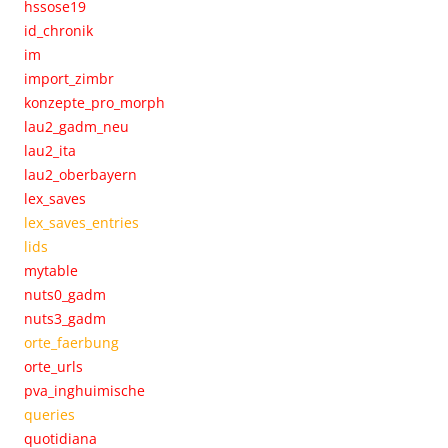
hssose19
id_chronik
im
import_zimbr
konzepte_pro_morph
lau2_gadm_neu
lau2_ita
lau2_oberbayern
lex_saves
lex_saves_entries
lids
mytable
nuts0_gadm
nuts3_gadm
orte_faerbung
orte_urls
pva_inghuimische
queries
quotidiana