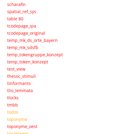
scharafin
spatial_ref_sys
table 80
tcodepage_ipa
tcodepage_original
temp_mk_ds_orte_bayern
temp_mk_sdsfb
temp_tokengruppe_konzept
temp_token_konzept
test_view
thesoc_stimuli
tinformants
tlio_lemmata
tlocks
tmbb
todos
toponyme
toponyme_oest
tprobleme