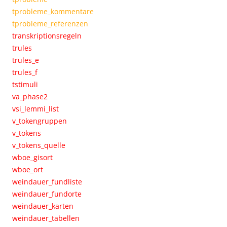
tprobleme_kommentare
tprobleme_referenzen
transkriptionsregeln
trules
trules_e
trules_f
tstimuli
va_phase2
vsi_lemmi_list
v_tokengruppen
v_tokens
v_tokens_quelle
wboe_gisort
wboe_ort
weindauer_fundliste
weindauer_fundorte
weindauer_karten
weindauer_tabellen