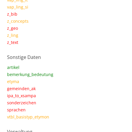
vap_ling_si
z_bib
z_concepts
z_geo
z_ling
z_text
Sonstige Daten
artikel
bemerkung_bedeutung
etyma
gemeinden_ak
ipa_to_xsampa
sonderzeichen
sprachen
vtbl_basistyp_etymon
Verwaltung