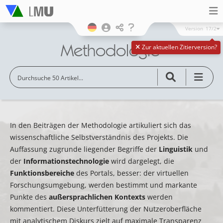
Version
17/2
Methodologie
Zur aktuellen Zitierversion?
In den Beiträgen der Methodologie artikuliert sich das
wissenschaftliche Selbstverständnis des Projekts. Die
Auffassung zugrunde liegender Begriffe der
Linguistik
und
der
Informationstechnologie
wird dargelegt, die
Funktionsbereiche
des Portals, besser: der virtuellen
Forschungsumgebung, werden bestimmt und markante
Punkte des
außersprachlichen Kontexts
werden
kommentiert. Diese Unterfütterung der Nutzeroberfläche
mit analytischem Diskurs zielt auf maximale Transparenz