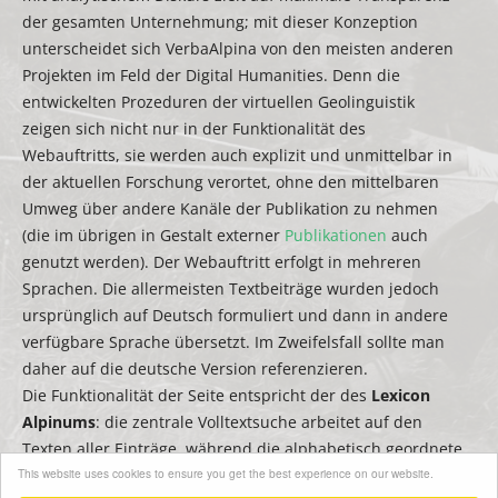
der gesamten Unternehmung; mit dieser Konzeption
unterscheidet sich VerbaAlpina von den meisten anderen
Projekten im Feld der Digital Humanities. Denn die
entwickelten Prozeduren der virtuellen Geolinguistik
zeigen sich nicht nur in der Funktionalität des
Webauftritts, sie werden auch explizit und unmittelbar in
der aktuellen Forschung verortet, ohne den mittelbaren
Umweg über andere Kanäle der Publikation zu nehmen
(die im übrigen in Gestalt externer
Publikationen
auch
genutzt werden). Der Webauftritt erfolgt in mehreren
Sprachen. Die allermeisten Textbeiträge wurden jedoch
ursprünglich auf Deutsch formuliert und dann in andere
verfügbare Sprache übersetzt. Im Zweifelsfall sollte man
daher auf die deutsche Version referenzieren.
Die Funktionalität der Seite entspricht der des
Lexicon
Alpinums
: die zentrale Volltextsuche arbeitet auf den
Texten aller Einträge, während die alphabetisch geordnete
This website uses cookies to ensure you get the best experience on our website.
Seitenleiste zum Filtern bzw. zur schnellen Suche nach