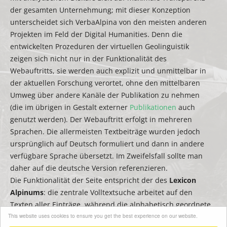
der gesamten Unternehmung; mit dieser Konzeption
unterscheidet sich VerbaAlpina von den meisten anderen
Projekten im Feld der Digital Humanities. Denn die
entwickelten Prozeduren der virtuellen Geolinguistik
zeigen sich nicht nur in der Funktionalität des
Webauftritts, sie werden auch explizit und unmittelbar in
der aktuellen Forschung verortet, ohne den mittelbaren
Umweg über andere Kanäle der Publikation zu nehmen
(die im übrigen in Gestalt externer
Publikationen
auch
genutzt werden). Der Webauftritt erfolgt in mehreren
Sprachen. Die allermeisten Textbeiträge wurden jedoch
ursprünglich auf Deutsch formuliert und dann in andere
verfügbare Sprache übersetzt. Im Zweifelsfall sollte man
daher auf die deutsche Version referenzieren.
Die Funktionalität der Seite entspricht der des
Lexicon
Alpinums
: die zentrale Volltextsuche arbeitet auf den
Texten aller Einträge, während die alphabetisch geordnete
This website uses cookies to ensure you get the best experience on our website.
Seitenleiste zum Filtern bzw. zur schnellen Suche nach