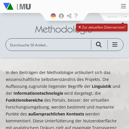
Version
17/2
Methodologie
Zur aktuellen Zitierversion?
In den Beiträgen der Methodologie artikuliert sich das
wissenschaftliche Selbstverständnis des Projekts. Die
Auffassung zugrunde liegender Begriffe der
Linguistik
und
der
Informationstechnologie
wird dargelegt, die
Funktionsbereiche
des Portals, besser: der virtuellen
Forschungsumgebung, werden bestimmt und markante
Punkte des
außersprachlichen Kontexts
werden
kommentiert. Diese Unterfütterung der Nutzeroberfläche
mit analytischem Diskurs zielt auf maximale Transparenz