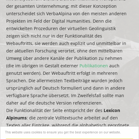
der gesamten Unternehmung; mit dieser Konzeption
unterscheidet sich VerbaAlpina von den meisten anderen
Projekten im Feld der Digital Humanities. Denn die
entwickelten Prozeduren der virtuellen Geolinguistik
zeigen sich nicht nur in der Funktionalität des
Webauftritts, sie werden auch explizit und unmittelbar in
der aktuellen Forschung verortet, ohne den mittelbaren
Umweg über andere Kanäle der Publikation zu nehmen
(die im übrigen in Gestalt externer
Publikationen
auch
genutzt werden). Der Webauftritt erfolgt in mehreren
Sprachen. Die allermeisten Textbeiträge wurden jedoch
ursprünglich auf Deutsch formuliert und dann in andere
verfügbare Sprache übersetzt. Im Zweifelsfall sollte man
daher auf die deutsche Version referenzieren.
Die Funktionalität der Seite entspricht der des
Lexicon
Alpinums
: die zentrale Volltextsuche arbeitet auf den
Texten aller Einträge, während die alphabetisch geordnete
This website uses cookies to ensure you get the best experience on our website.
Seitenleiste zum Filtern bzw. zur schnellen Suche nach