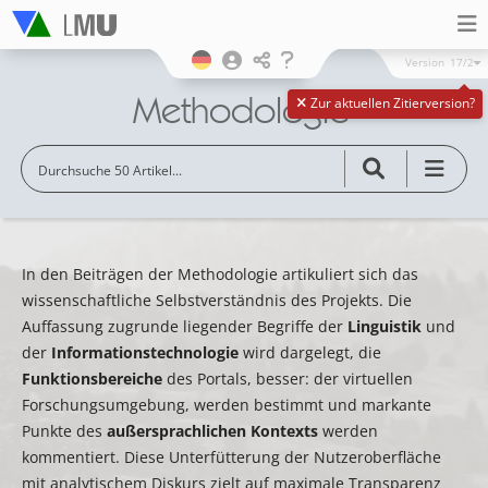
Version
17/2
Methodologie
Zur aktuellen Zitierversion?
In den Beiträgen der Methodologie artikuliert sich das
wissenschaftliche Selbstverständnis des Projekts. Die
Auffassung zugrunde liegender Begriffe der
Linguistik
und
der
Informationstechnologie
wird dargelegt, die
Funktionsbereiche
des Portals, besser: der virtuellen
Forschungsumgebung, werden bestimmt und markante
Punkte des
außersprachlichen Kontexts
werden
kommentiert. Diese Unterfütterung der Nutzeroberfläche
mit analytischem Diskurs zielt auf maximale Transparenz