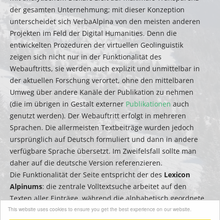
der gesamten Unternehmung; mit dieser Konzeption
unterscheidet sich VerbaAlpina von den meisten anderen
Projekten im Feld der Digital Humanities. Denn die
entwickelten Prozeduren der virtuellen Geolinguistik
zeigen sich nicht nur in der Funktionalität des
Webauftritts, sie werden auch explizit und unmittelbar in
der aktuellen Forschung verortet, ohne den mittelbaren
Umweg über andere Kanäle der Publikation zu nehmen
(die im übrigen in Gestalt externer
Publikationen
auch
genutzt werden). Der Webauftritt erfolgt in mehreren
Sprachen. Die allermeisten Textbeiträge wurden jedoch
ursprünglich auf Deutsch formuliert und dann in andere
verfügbare Sprache übersetzt. Im Zweifelsfall sollte man
daher auf die deutsche Version referenzieren.
Die Funktionalität der Seite entspricht der des
Lexicon
Alpinums
: die zentrale Volltextsuche arbeitet auf den
Texten aller Einträge, während die alphabetisch geordnete
This website uses cookies to ensure you get the best experience on our website.
Seitenleiste zum Filtern bzw. zur schnellen Suche nach