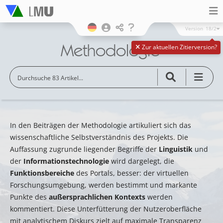
Version
18/2
Methodologie
Zur aktuellen Zitierversion?
In den Beiträgen der Methodologie artikuliert sich das
wissenschaftliche Selbstverständnis des Projekts. Die
Auffassung zugrunde liegender Begriffe der
Linguistik
und
der
Informationstechnologie
wird dargelegt, die
Funktionsbereiche
des Portals, besser: der virtuellen
Forschungsumgebung, werden bestimmt und markante
Punkte des
außersprachlichen Kontexts
werden
kommentiert. Diese Unterfütterung der Nutzeroberfläche
mit analytischem Diskurs zielt auf maximale Transparenz