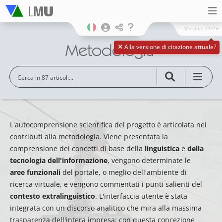
Version
21/2
Metodologia
Alla versione di citazione attuale?
L'autocomprensione scientifica del progetto è articolata nei
contributi alla metodologia. Viene presentata la
comprensione dei concetti di base della
linguistica
e
della
tecnologia dell'informazione
, vengono determinate le
aree funzionali
del portale, o meglio dell'ambiente di
ricerca virtuale, e vengono commentati i punti salienti del
contesto extralinguistico
. L'interfaccia utente è stata
integrata con un discorso analitico che mira alla massima
trasparenza dell'intera impresa; con questa concezione