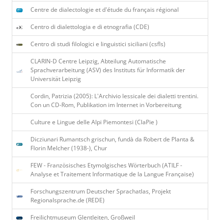
Centre de dialectologie et d'étude du français régional
Centro di dialettologia e di etnografia (CDE)
Centro di studi filologici e linguistici siciliani (csfls)
CLARIN-D Centre Leipzig, Abteilung Automatische
Sprachverarbeitung (ASV) des Instituts für Informatik der
Universität Leipzig
Cordin, Patrizia (2005): L'Archivio lessicale dei dialetti trentini.
Con un CD-Rom, Publikation im Internet in Vorbereitung
Culture e Lingue delle Alpi Piemontesi (ClaPie )
Dicziunari Rumantsch grischun, fundà da Robert de Planta &
Florin Melcher (1938-), Chur
FEW - Französisches Etymolgisches Wörterbuch (ATILF -
Analyse et Traitement Informatique de la Langue Franҫaise)
Forschungszentrum Deutscher Sprachatlas, Projekt
Regionalsprache.de (REDE)
Freilichtmuseum Glentleiten, Großweil