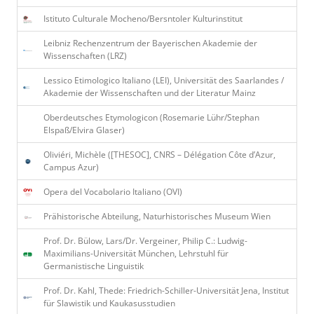
Istituto Culturale Mocheno/Bersntoler Kulturinstitut
Leibniz Rechenzentrum der Bayerischen Akademie der
Wissenschaften (LRZ)
Lessico Etimologico Italiano (LEI), Universität des Saarlandes /
Akademie der Wissenschaften und der Literatur Mainz
Oberdeutsches Etymologicon (Rosemarie Lühr/Stephan
Elspaß/Elvira Glaser)
Oliviéri, Michèle ([THESOC], CNRS – Délégation Côte d’Azur,
Campus Azur)
Opera del Vocabolario Italiano (OVI)
Prähistorische Abteilung, Naturhistorisches Museum Wien
Prof. Dr. Bülow, Lars/Dr. Vergeiner, Philip C.: Ludwig-
Maximilians-Universität München, Lehrstuhl für
Germanistische Linguistik
Prof. Dr. Kahl, Thede: Friedrich-Schiller-Universität Jena, Institut
für Slawistik und Kaukasusstudien