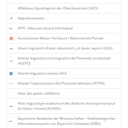
Affektives Etymologicon des Oberdeutschen (AEO)
Alpenkonvention
APPI - Atlas pan-picard informatisé
Associazione Walser Formazza / Walserverein Pomatt
Atlant linguistich dl ladin dolomitich y di dialec vejins II (ALD)
Atlante linguistico ed etnografico del Piemonte occidentale
(ALEPO)
Atlante linguistico italiano (ALI)
Atlante Toponomastico Del Piemonte Montano (ATPM)
Atlas des patois valdôtains
Atlas linguistique audiovisuel des dialectes francoprovençaux
du Valais romand (ALAVAL)
Bayerische Akademie der Wissenschaften - Dialektologisches
Informationssystem von Bayerisch-Schwaben (DIBS)