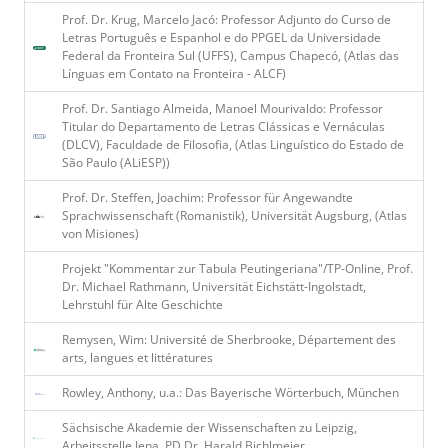
Prof. Dr. Krug, Marcelo Jacó: Professor Adjunto do Curso de
Letras Português e Espanhol e do PPGEL da Universidade
Federal da Fronteira Sul (UFFS), Campus Chapecó, (Atlas das
Línguas em Contato na Fronteira - ALCF)
Prof. Dr. Santiago Almeida, Manoel Mourivaldo: Professor
Titular do Departamento de Letras Clássicas e Vernáculas
(DLCV), Faculdade de Filosofia, (Atlas Linguístico do Estado de
São Paulo (ALiESP))
Prof. Dr. Steffen, Joachim: Professor für Angewandte
Sprachwissenschaft (Romanistik), Universität Augsburg, (Atlas
von Misiones)
Projekt "Kommentar zur Tabula Peutingeriana"/TP-Online, Prof.
Dr. Michael Rathmann, Universität Eichstätt-Ingolstadt,
Lehrstuhl für Alte Geschichte
Remysen, Wim: Université de Sherbrooke, Département des
arts, langues et littératures
Rowley, Anthony, u.a.: Das Bayerische Wörterbuch, München
Sächsische Akademie der Wissenschaften zu Leipzig,
Arbeitsstelle Jena, PD Dr. Harald Bichlmeier