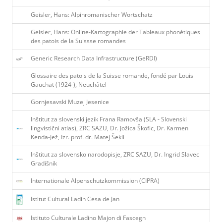
Geisler, Hans: Alpinromanischer Wortschatz
Geisler, Hans: Online-Kartographie der Tableaux phonétiques
des patois de la Suissse romandes
Generic Research Data Infrastructure (GeRDI)
Glossaire des patois de la Suisse romande, fondé par Louis
Gauchat (1924-), Neuchâtel
Gornjesavski Muzej Jesenice
Inštitut za slovenski jezik Frana Ramovša (SLA - Slovenski
lingvistični atlas), ZRC SAZU, Dr. Jožica Škofic, Dr. Karmen
Kenda-Jež, Izr. prof. dr. Matej Šekli
Inštitut za slovensko narodopisje, ZRC SAZU, Dr. Ingrid Slavec
Gradišnik
Internationale Alpenschutzkommission (CIPRA)
Istitut Cultural Ladin Cesa de Jan
Istituto Culturale Ladino Majon di Fascegn