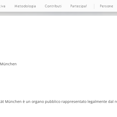
tiva
Metodologia
Contributi
Partecipa!
Persone
i
t München
ät München è un organo pubblico rappresentato legalmente dal rett