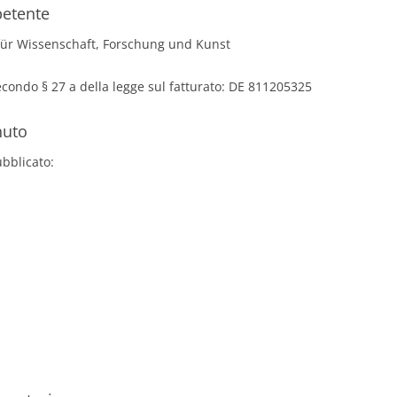
petente
für Wissenschaft, Forschung und Kunst
econdo § 27 a della legge sul fatturato: DE 811205325
nuto
ubblicato: