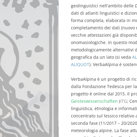
geolinguistici nell'ambito delle
D
dati di atlanti linguistici e diz
forma completa, elaborata in mod
completamento dei dati (nuovo ri
vecchie attestazioni già disponi
onomasiologiche. In questo modo
metodologicamente alternativi de
geografica da un lato (si veda
AL
ALIQUOT
). VerbaAlpina è soste
VerbaAlpina è un progetto di ri
dalla Fondazione Tedesca per la 
progetto è online dal 2015. Il pr
Geisteswissenschaften
(
ITG
; Ce
linguistica, etnologia e informat
concentrato sul lessico relativo 
seconda fase (11/2017 – 20/2020)
meteorologia alpine. La fase att