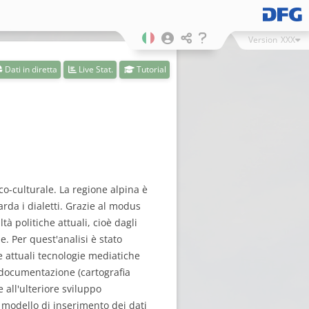
Version
XXX
Dati in diretta
Live Stat.
Tutorial
ico-culturale. La regione alpina è
rda i dialetti. Grazie al modus
tà politiche attuali, cioè dagli
e. Per quest'analisi è stato
e attuali tecnologie mediatiche
a documentazione (cartografia
e all'ulteriore sviluppo
n modello di inserimento dei dati