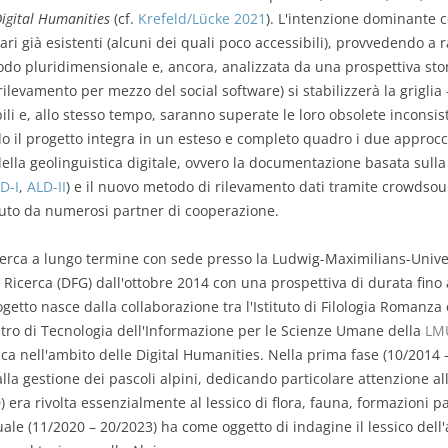
igital Humanities
(cf.
Krefeld/Lücke 2021
). L'intenzione dominante c
ionari già esistenti (alcuni dei quali poco accessibili), provvedendo 
o pluridimensionale e, ancora, analizzata da una prospettiva storic
levamento per mezzo del social software) si stabilizzerà la griglia 
bili e, allo stesso tempo, saranno superate le loro obsolete incons
 il progetto integra in un esteso e completo quadro i due approcc
lla geolinguistica digitale, ovvero la documentazione basata sulla 
D-I
,
ALD-II
) e il nuovo metodo di rilevamento dati tramite crowdsour
nuto da numerosi partner di cooperazione.
cerca a lungo termine con sede presso la Ludwig-Maximilians-Univer
Ricerca (DFG) dall'ottobre 2014 con una prospettiva di durata fino a
ogetto nasce dalla collaborazione tra l'Istituto di Filologia Romanza e
ntro di Tecnologia dell'Informazione per le Scienze Umane della
LM
ica nell'ambito delle Digital Humanities. Nella prima fase (10/2014 –
alla gestione dei pascoli alpini, dedicando particolare attenzione all
 era rivolta essenzialmente al lessico di flora, fauna, formazioni p
uale (11/2020 – 20/2023) ha come oggetto di indagine il lessico del