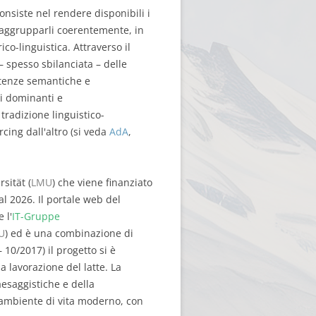
onsiste nel rendere disponibili i
a raggrupparli coerentemente, in
o-linguistica. Attraverso il
– spesso sbilanciata – delle
istenze semantiche e
i dominanti e
tradizione linguistico-
cing dall'altro (si veda
AdA
,
sität (
LMU
) che viene finanziato
l 2026. Il portale web del
 l'
IT-Gruppe
U
) ed è una combinazione di
 10/2017) il progetto si è
a lavorazione del latte. La
aesaggistiche e della
l'ambiente di vita moderno, con