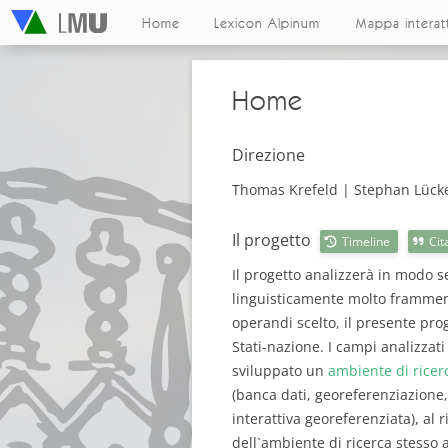
Home
Lexicon Alpinum
Mappa interat
Home
Direzione
Thomas Krefeld | Stephan Lück
Il progetto
Timeline
Cit
Il progetto analizzerà in modo se
linguisticamente molto frammenta
operandi scelto, il presente proge
Stati-nazione. I campi analizzati
sviluppato un
ambiente di ricer
(banca dati, georeferenziazione,
interattiva georeferenziata), al 
dell`ambiente di ricerca stesso a