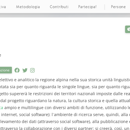
tiva
Metodologia
Contributi
Partecipa!
Persone
e
azione
lettivo e analitico la regione alpina nella sua storica unità linguist
ta sia per quanto riguarda le singole lingue, sia per quanto rigua
tto supererà le restrizioni dei territori nazionali imposte dalle real
 dal progetto riguardano la natura, la cultura storica e quella attual
ca
ampio e multilingue con diversi ambiti di funzione, utilizzando l
 internet, social software): l`ambiente di ricerca serve, quindi, all
rilevamento dei dati (attraverso social software), alla pubblicazione 
ttraverso la collaborazione con i diversi partner; si creerà, così, u