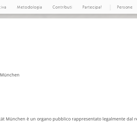
tiva
Metodologia
Contributi
Partecipa!
Persone
i
t München
ät München è un organo pubblico rappresentato legalmente dal rett