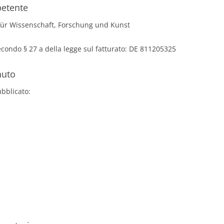
petente
für Wissenschaft, Forschung und Kunst
econdo § 27 a della legge sul fatturato: DE 811205325
nuto
ubblicato: