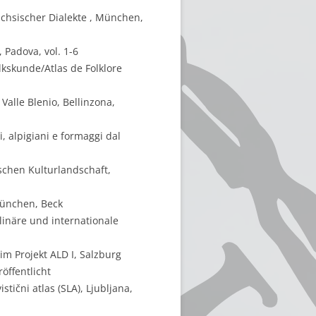
chsischer Dialekte , München,
, Padova, vol. 1-6
lkskunde/Atlas de Folklore
Valle Blenio, Bellinzona,
i, alpigiani e formaggi dal
schen Kulturlandschaft,
München, Beck
linäre und internationale
m Projekt ALD I, Salzburg
öffentlicht
tični atlas (SLA), Ljubljana,