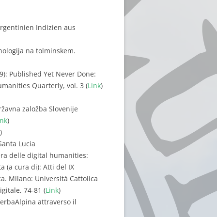
gentinien Indizien aus
inologija na tolminskem.
09): Published Yet Never Done:
anities Quarterly, vol. 3 (
Link
)
 Državna založba Slovenije
ink
)
)
Santa Lucia
era delle digital humanities:
 (a cura di): Atti del IX
a. Milano: Università Cattolica
gitale, 74-81 (
Link
)
VerbaAlpina attraverso il