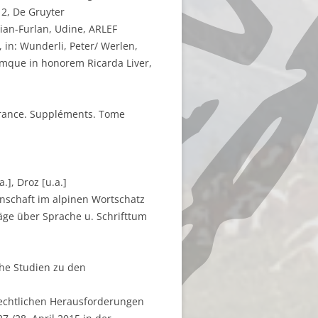
2, De Gruyter
lian-Furlan, Udine, ARLEF
 in: Wunderli, Peter/ Werlen,
tiumque in honorem Ricarda Liver,
a France. Suppléments. Tome
.], Droz [u.a.]
nschaft im alpinen Wortschatz
äge über Sprache u. Schrifttum
che Studien zu den
rechtlichen Herausforderungen