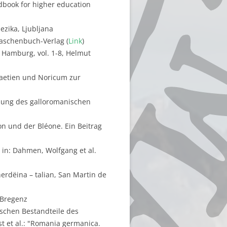
ndbook for higher education
ezika, Ljubljana
Taschenbuch-Verlag (
Link
)
 Hamburg, vol. 1-8, Helmut
Raetien und Noricum zur
llung des galloromanischen
n und der Bléone. Ein Beitrag
 in: Dahmen, Wolfgang et al.
herdëina – talian, San Martin de
 Bregenz
ischen Bestandteile des
t et al.: "Romania germanica.