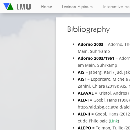
Home
Lexicon Alpinum
Interactive m
Bibliography
Adorno 2003
= Adorno, Th
Main, Suhrkamp
Adorno 2003/1951
= Adorn
am Main, Suhrkamp
AIS
= Jaberg, Karl / Jud, J
AISr
= Loporcaro, Michele / 
Zanini, Chiara (2019): AIS, 
ALAVAL
= Kristol, Andres (
ALD-I
= Goebl, Hans (1998): 
http://ald.sbg.ac.at/ald/al
ALD-II
= Goebl, Hans (2012):
et de Philologie (
Link
)
ALEPO
= Telmon, Tullio (20