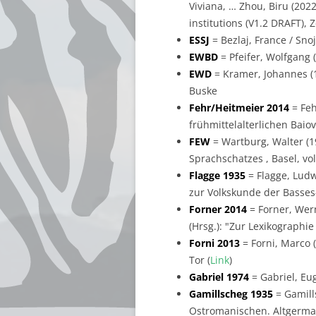
Viviana, … Zhou, Biru (202
institutions (V1.2 DRAFT), 
ESSJ
= Bezlaj, France / Sno
EWBD
= Pfeifer, Wolfgang
EWD
= Kramer, Johannes (
Buske
Fehr/Heitmeier 2014
= Feh
frühmittelalterlichen Baiova
FEW
= Wartburg, Walter (1
Sprachschatzes , Basel, vol
Flagge 1935
= Flagge, Ludw
zur Volkskunde der Basses-
Forner 2014
= Forner, Wern
(Hrsg.): "Zur Lexikographi
Forni 2013
= Forni, Marco (
Tor (
Link
)
Gabriel 1974
= Gabriel, Eu
Gamillscheg 1935
= Gamill
Ostromanischen. Altgerman