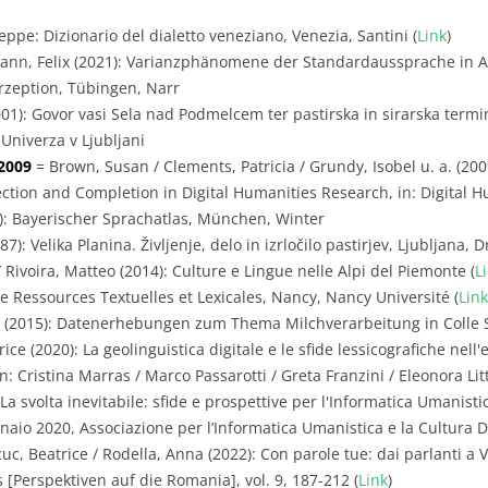
eppe: Dizionario del dialetto veneziano, Venezia, Santini (
Link
)
nn, Felix (2021): Varianzphänomene der Standardaussprache in Ar
zeption, Tübingen, Narr
001): Govor vasi Sela nad Podmelcem ter pastirska in sirarska term
Univerza v Ljubljani
2009
= Brown, Susan / Clements, Patricia / Grundy, Isobel u. a. (20
tion and Completion in Digital Humanities Research, in: Digital Hum
): Bayerischer Sprachatlas, München, Winter
7): Velika Planina. Življenje, delo in izrločilo pastirjev, Ljubljana,
 Rivoira, Matteo (2014): Culture e Lingue nelle Alpi del Piemonte (
L
e Ressources Textuelles et Lexicales, Nancy, Nancy Université (
Link
e (2015): Datenerhebungen zum Thema Milchverarbeitung in Colle 
ice (2020): La geolinguistica digitale e le sfide lessicografiche nell'
: Cristina Marras / Marco Passarotti / Greta Franzini / Eleonora Litta
svolta inevitabile: sfide e prospettive per l'Informatica Umanistic
aio 2020, Associazione per l’Informatica Umanistica e la Cultura Di
uc, Beatrice / Rodella, Anna (2022): Con parole tue: dai parlanti a 
 [Perspektiven auf die Romania], vol. 9, 187-212 (
Link
)