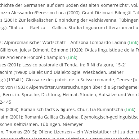
hichte der Germanen auf dem Boden des alten Römerreichs", vol. 
ozzo Alessandro/Peresson Luca (2000): Grant Dizionari Bilengâl Ta
s (2001): Zur lexikalischen Einbindung der Valchiavenna, Tübingen,
rsg.): "Italica — Raetica — Gallica. Studia linguarum litterarum ar
s: Alpinromanischer Wortschatz – Anfizona Lombardo-Ladina (
Link
)
Gilliéron, Jules/ Edmont, Edmond (1920): l’Atlas linguistique de l
braire Ancienne Honoré Champion (
Link
)
es (2001): Lessico pastorale di Tenda, in: R Nì d’aigüra, 15-21
achim (1980): Dialekt und Dialektologie, Wiesbaden, Steiner
.) (1924ff.): Glossaire des patois de la Suisse romande, Genève [u.a
tto von (1933): Alpenwörter.Untersuchungen über die Sprachgemei
 Bern, in: Sprache, Dichtung, Heimat: Studien, Aufsätze und Vortr
72-145
d (2004): Romanisch facts & figures, Chur, Lia Rumantscha (
Link
)
aim (2001): Romania Gallica Cisalpina. Etymologisch-geolinguistis
ischen Keltizismen, Tübingen, Niemeyer
, Thomas (2015): Offene Lizenzen – ein Werkstattbericht zu den 