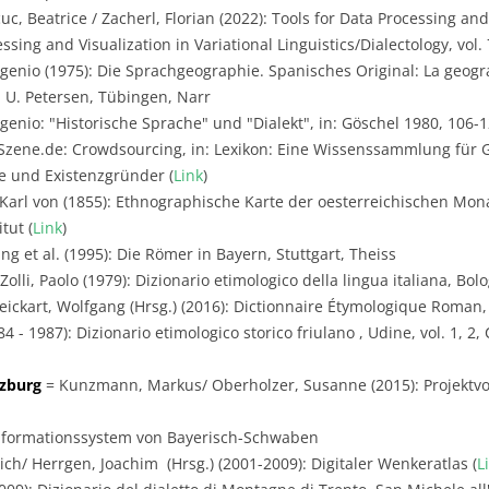
uc, Beatrice / Zacherl, Florian (2022): Tools for Data Processing and
sing and Visualization in Variational Linguistics/Dialectology, vol. 7
genio (1975): Die Sprachgeographie. Spanisches Original: La geogra
 U. Petersen, Tübingen, Narr
genio: "Historische Sprache" und "Dialekt", in: Göschel 1980, 106-
zene.de: Crowdsourcing, in: Lexikon: Eine Wissenssammlung für 
ge und Existenzgründer (
Link
)
Karl von (1855): Ethnographische Karte der oesterreichischen Mon
tut (
Link
)
g et al. (1995): Die Römer in Bayern, Stuttgart, Theiss
olli, Paolo (1979): Dizionario etimologico della lingua italiana, Bol
ickart, Wolfgang (Hrsg.) (2016): Dictionnaire Étymologique Roman,
984 - 1987): Dizionario etimologico storico friulano , Udine, vol. 1, 
rzburg
= Kunzmann, Markus/ Oberholzer, Susanne (2015): Projektvor
Informationssystem von Bayerisch-Schwaben
ich/ Herrgen, Joachim (Hrsg.) (2001-2009): Digitaler Wenkeratlas (
L