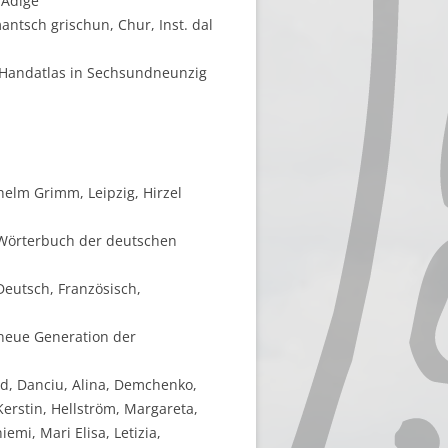
'Adige
mantsch grischun, Chur, Inst. dal
r Handatlas in Sechsundneunzig
elm Grimm, Leipzig, Hirzel
e Wörterbuch der deutschen
Deutsch, Französisch,
 neue Generation der
ald, Danciu, Alina, Demchenko,
Kerstin, Hellström, Margareta,
emi, Mari Elisa, Letizia,