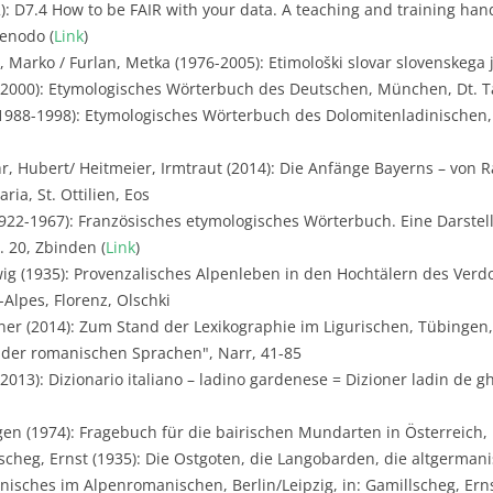
2): D7.4 How to be FAIR with your data. A teaching and training ha
Zenodo (
Link
)
j, Marko / Furlan, Metka (1976-2005): Etimološki slovar slovenskega j
 (2000): Etymologisches Wörterbuch des Deutschen, München, Dt. 
1988-1998): Etymologisches Wörterbuch des Dolomitenladinischen,
r, Hubert/ Heitmeier, Irmtraut (2014): Die Anfänge Bayerns – von 
ria, St. Ottilien, Eos
922-1967): Französisches etymologisches Wörterbuch. Eine Darste
. 20, Zbinden (
Link
)
ig (1935): Provenzalisches Alpenleben in den Hochtälern des Verdo
Alpes, Florenz, Olschki
er (2014): Zum Stand der Lexikographie im Ligurischen, Tübingen,
e der romanischen Sprachen", Narr, 41-85
2013): Dizionario italiano – ladino gardenese = Dizioner ladin de g
gen (1974): Fragebuch für die bairischen Mundarten in Österreich,
scheg, Ernst (1935): Die Ostgoten, die Langobarden, die altgerman
isches im Alpenromanischen, Berlin/Leipzig, in: Gamillscheg, Erns