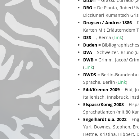
DizMT
= Grassi, Corrado (2
DRG
= De Planta, Robert/ Me
Dicziunari Rumantsch Gris
Droysen / Andree 1886
= D
Karten Mit Erläuterndem Te
DSS
= , Berna (
Link
)
Duden
= Bibliographisches
DVA
= Schweizer, Bruno (un
DWB
= Grimm, Jacob/ Grim
(
Link
)
DWDS
= Berlin-Brandenbur
Sprache, Berlin (
Link
)
Eibl/Kremer 2009
= Eibl, J
Italienisch, Innsbruck, Ins
Elspass/König 2008
= Elsp
Sprachatlanten (mit 80 Ka
Engelhardt u.a. 2022
= Eng
Yuri, Downes, Stephen, Erd
Hettne, Kristina, Hibbert, 