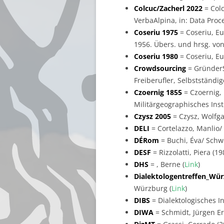
Colcuc/Zacherl 2022
= Colc
VerbaAlpina, in: Data Proces
Coseriu 1975
= Coseriu, Eu
1956. Übers. und hrsg. von
Coseriu 1980
= Coseriu, Eu
Crowdsourcing
= GründerS
Freiberufler, Selbstständi
Czoernig 1855
= Czoernig, 
Militärgeographisches Insti
Czysz 2005
= Czysz, Wolfgan
DELI
= Cortelazzo, Manlio/ Z
DÉRom
= Buchi, Éva/ Schwe
DESF
= Rizzolatti, Piera (1
DHS
= , Berne (
Link
)
Dialektologentreffen_Wü
Würzburg (
Link
)
DIBS
= Dialektologisches 
DIWA
= Schmidt, Jürgen Er