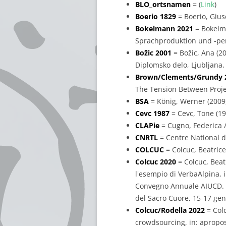
BLO_ortsnamen
= (
Link
)
Boerio 1829
= Boerio, Gius
Bokelmann 2021
= Bokelma
Sprachproduktion und -per
Božic 2001
= Božic, Ana (2
Diplomsko delo, Ljubljana, 
Brown/Clements/Grundy 
The Tension Between Projec
BSA
= König, Werner (2009
Cevc 1987
= Cevc, Tone (198
CLAPie
= Cugno, Federica /
CNRTL
= Centre National d
COLCUC
= Colcuc, Beatric
Colcuc 2020
= Colcuc, Beatr
l'esempio di VerbaAlpina, in
Convegno Annuale AIUCD. La 
del Sacro Cuore, 15-17 genn
Colcuc/Rodella 2022
= Colc
crowdsourcing, in: apropos