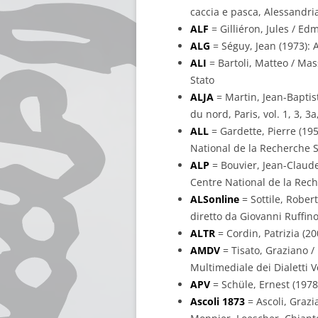
caccia e pasca, Alessandria,
ALF
= Gilliéron, Jules / Ed
ALG
= Séguy, Jean (1973): A
ALI
= Bartoli, Matteo / Mass
Stato
ALJA
= Martin, Jean-Baptist
du nord, Paris, vol. 1, 3, 
ALL
= Gardette, Pierre (195
National de la Recherche S
ALP
= Bouvier, Jean-Claude 
Centre National de la Rech
ALSonline
= Sottile, Robert
diretto da Giovanni Ruffino
ALTR
= Cordin, Patrizia (200
AMDV
= Tisato, Graziano / 
Multimediale dei Dialetti V
APV
= Schüle, Ernest (1978
Ascoli 1873
= Ascoli, Grazia