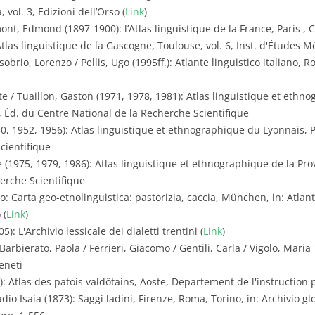
 vol. 3, Edizioni dell’Orso (
Link
)
mont, Edmond (1897-1900): l’Atlas linguistique de la France, Paris ,
tlas linguistique de la Gascogne, Toulouse, vol. 6, Inst. d'Études Mér
obrio, Lorenzo / Pellis, Ugo (1995ff.): Atlante linguistico italiano, Ro
e / Tuaillon, Gaston (1971, 1978, 1981): Atlas linguistique et ethn
3a, Éd. du Centre National de la Recherche Scientifique
0, 1952, 1956): Atlas linguistique et ethnographique du Lyonnais, Par
cientifique
(1975, 1979, 1986): Atlas linguistique et ethnographique de la Prove
erche Scientifique
o: Carta geo-etnolinguistica: pastorizia, caccia, München, in: Atlante 
 (
Link
)
5): L'Archivio lessicale dei dialetti trentini (
Link
)
Barbierato, Paola / Ferrieri, Giacomo / Gentili, Carla / Vigolo, Maria
eneti
): Atlas des patois valdôtains, Aoste, Departement de l'instruction 
dio Isaia (1873): Saggi ladini, Firenze, Roma, Torino, in: Archivio glot