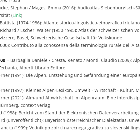
ore, 1-556
ücke, Stephan / Mages, Emma (2016): Audioatlas Siebenbürgisch-Sä
ität (
Link
)
Battista (1974-1986): Atlante storico-linguistico-etnografico friulano
 Richard / Escher, Walter (1950-1995): Atlas der schweizerischen Vo
svizzero, Basel, Schweizerische Gesellschaft für Volkskunde
00): Contributo alla conoscenza della terminologia rurale dell'Alta 
009
= Barbaglia Daniele / Cresta, Renato / Monti, Claudio (2009): Alp
erbania, Alberti Libraio Editore
rner (1991): Die Alpen. Entstehung und Gefährdung einer europäi
rner (1997): Kleines Alpen-Lexikon. Umwelt - Wirtschaft - Kultur, 
rner (2021): Alm-und Alpwirtschaft im Alpenraum. Eine interdiszip
Nürnberg, context verlag
 (1988): Bericht zum Stand der Elektronischen Datenverarbeitung i
 (unveröffentlicht): Bayerisch-österreichischer Dialektatlas, unver
ancka (1999): Vodnik po zbirki narečnega gradiva za slovenski lingvis