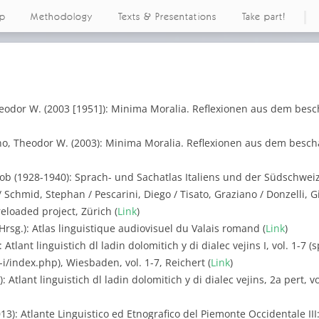
ap
Methodology
Texts & Presentations
Take part!
eodor W. (2003 [1951]): Minima Moralia. Reflexionen aus dem besc
o, Theodor W. (2003): Minima Moralia. Reflexionen aus dem beschä
akob (1928-1940): Sprach- und Sachatlas Italiens und der Südschweiz,
Schmid, Stephan / Pescarini, Diego / Tisato, Graziano / Donzelli, Giu
reloaded project, Zürich (
Link
)
Hrsg.): Atlas linguistique audiovisuel du Valais romand (
Link
)
Atlant linguistich dl ladin dolomitich y di dialec vejins I, vol. 1-7 
d-i/index.php), Wiesbaden, vol. 1-7, Reichert (
Link
)
 Atlant linguistich dl ladin dolomitich y di dialec vejins, 2a pert, v
13): Atlante Linguistico ed Etnografico del Piemonte Occidentale III: