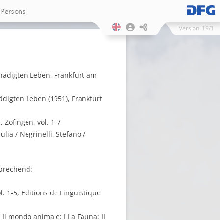
Persons
Version
19/1
hädigten Leben, Frankfurt am
digten Leben (1951), Frankfurt
 Zofingen, vol. 1-7
lia / Negrinelli, Stefano /
(sprechend:
ol. 1-5, Editions de Linguistique
 Il mondo animale: I La Fauna: II