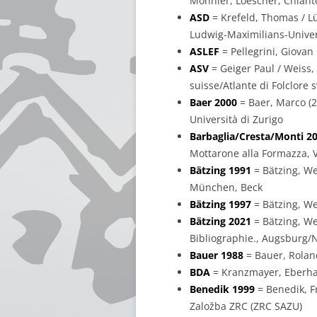
Monnier, Loescher, Chiant
ASD
= Krefeld, Thomas / L
Ludwig-Maximilians-Univers
ASLEF
= Pellegrini, Giovan 
ASV
= Geiger Paul / Weiss,
suisse/Atlante di Folclore 
Baer 2000
= Baer, Marco (20
Università di Zurigo
Barbaglia/Cresta/Monti 2
Mottarone alla Formazza, V
Bätzing 1991
= Bätzing, We
München, Beck
Bätzing 1997
= Bätzing, We
Bätzing 2021
= Bätzing, We
Bibliographie., Augsburg/
Bauer 1988
= Bauer, Roland
BDA
= Kranzmayer, Eberhard
Benedik 1999
= Benedik, Fr
Založba ZRC (ZRC SAZU)