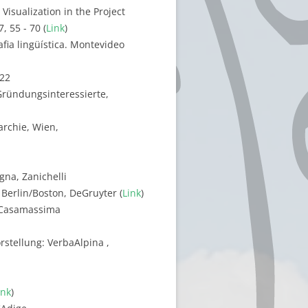
 Visualization in the Project
, 55 - 70 (
Link
)
fia lingüística. Montevideo
122
Gründungsinteressierte,
archie, Wien,
ogna, Zanichelli
 Berlin/Boston, DeGruyter (
Link
)
2, Casamassima
stellung: VerbaAlpina ,
ink
)