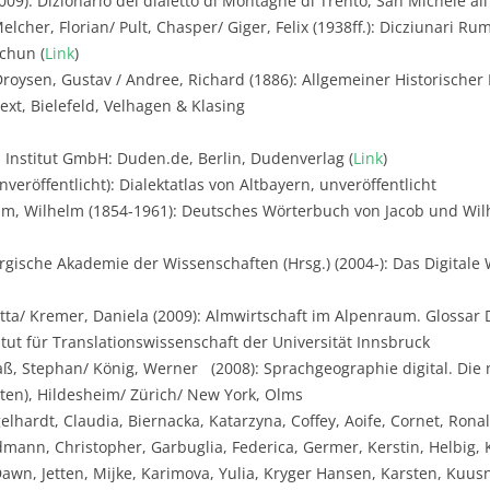
009): Dizionario del dialetto di Montagne di Trento, San Michele all
lcher, Florian/ Pult, Chasper/ Giger, Felix (1938ff.): Dicziunari Ru
chun (
Link
)
roysen, Gustav / Andree, Richard (1886): Allgemeiner Historische
xt, Bielefeld, Velhagen & Klasing
 Institut GmbH: Duden.de, Berlin, Dudenverlag (
Link
)
veröffentlicht): Dialektatlas von Altbayern, unveröffentlicht
m, Wilhelm (1854-1961): Deutsches Wörterbuch von Jacob und Wilh
gische Akademie der Wissenschaften (Hrsg.) (2004-): Das Digital
utta/ Kremer, Daniela (2009): Almwirtschaft im Alpenraum. Glossar 
titut für Translationswissenschaft der Universität Innsbruck
aß, Stephan/ König, Werner (2008): Sprachgeographie digital. Die
rten), Hildesheim/ Zürich/ New York, Olms
elhardt, Claudia, Biernacka, Katarzyna, Coffey, Aoife, Cornet, Ron
mann, Christopher, Garbuglia, Federica, Germer, Kerstin, Helbig, 
Dawn, Jetten, Mijke, Karimova, Yulia, Kryger Hansen, Karsten, Kuusni