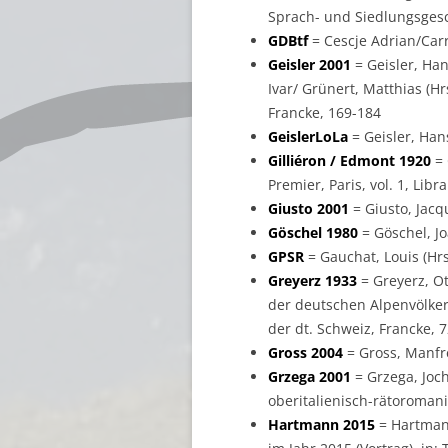
Sprach- und Siedlungsgesc
GDBtf
= Cescje Adrian/Carr
Geisler 2001
= Geisler, Han
Ivar/ Grünert, Matthias (H
Francke, 169-184
GeislerLoLa
= Geisler, Han
Gilliéron / Edmont 1920
= 
Premier, Paris, vol. 1, Li
Giusto 2001
= Giusto, Jacqu
Göschel 1980
= Göschel, Jo
GPSR
= Gauchat, Louis (Hrsg
Greyerz 1933
= Greyerz, O
der deutschen Alpenvölker,
der dt. Schweiz, Francke, 
Gross 2004
= Gross, Manfre
Grzega 2001
= Grzega, Joch
oberitalienisch-rätoroman
Hartmann 2015
= Hartmann