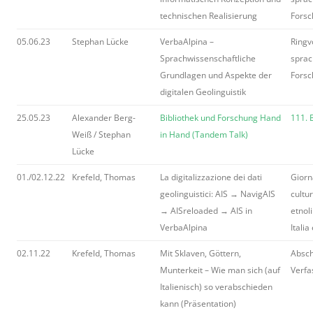
technischen Realisierung
Forsc
05.06.23
Stephan Lücke
VerbaAlpina –
Ringv
Sprachwissenschaftliche
sprac
Grundlagen und Aspekte der
Forsc
digitalen Geolinguistik
25.05.23
Alexander Berg-
Bibliothek und Forschung Hand
111. 
Weiß / Stephan
in Hand (Tandem Talk)
Lücke
01./02.12.22
Krefeld, Thomas
La digitalizzazione dei dati
Giorna
geolinguistici: AIS → NavigAIS
cultur
→ AISreloaded → AIS in
etnoli
VerbaAlpina
Italia
02.11.22
Krefeld, Thomas
Mit Sklaven, Göttern,
Absch
Munterkeit – Wie man sich (auf
Verfa
Italienisch) so verabschieden
kann (Präsentation)