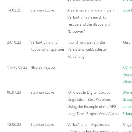
14.02.25
Stephan Lücke
A safe haven for data in peril.
Love
VerbaAlpinas' search for
rescue and the disovery of
"Discover"
24.10.23
VerbaAlpina und
Publish and perish? Zur
Absch
Kooperationspartner
Persistenz webbasierter
Forschung
11.-16.09.23
Nicolas Peyrou
XIV. 
(Asso
d’Est
06.07.23
Stephan Lücke
FAIRness in Digital Corpus
Works
Linguistics - Best Practices
Group
Using the Example of the DFG
const
Long-Term Project VerbaAlpina
Erlan
12.06.23
Stephan Lücke
VerbaAlpina – Aspekte der
Ringv
informatischen Konzeption und
sprac