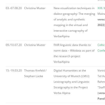
03.-07.08.20
Christina Mutter
New visualization techniques in
XVII.
dialect geography: The merging
Mainz
of analytic and synthetic
versc
mapping in the virtual and
2022
)
interactive cartography of
VerbaAlpina
09./10.07.20
Christina Mutter
FAIR linguistic data thanks to
Celti
norm data – Wikidata as part of
Confe
the research project
VerbaAlpina
15.-19.03.20
Thomas Krefeld /
Digital Humanities at the
Vortr
Stephan Lücke
University of Munich (LMU):
Tel A
Lexicography and Linguistic
Rahm
Stratigraphy in the Project
"Staff
Verba Alpina
(
vers
Pand