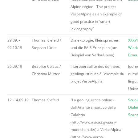
Alpine region - The project
VerbaAlpina as an example of
good practice in “smart
lexicography”
29.09. -
Thomas Krefeld /
Dialektologie, Kleinsprachen
XXXVI
02.10.19
Stephan Lücke
und die FAIR-Prinzipien (am
Wiede
Beispiel von VerbaAlpina)
Erne
26.09.19
Beatrice Colcuc /
Interopérabilité des données
Journ
Christina Mutter
géolinguistiques à l’exemple du
numér
projet VerbaAlpina
lingu
Univer
12.-14.09.19
Thomas Krefeld
"La geolinguistica online -
Scuol
dall'Atlante sintattico della
Dialet
Calabria
Scanz
(http://www.asica2.gwi.uni-
muenchen.de/) a VerbaAlpina
(https://www.verba-