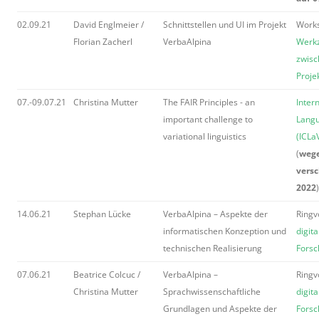
02.09.21
David Englmeier /
Schnittstellen und UI im Projekt
Work
Florian Zacherl
VerbaAlpina
Werkz
zwis
Proje
07.-09.07.21
Christina Mutter
The FAIR Principles - an
Inter
important challenge to
Langu
variational linguistics
(ICLa
(
weg
versc
2022
)
14.06.21
Stephan Lücke
VerbaAlpina – Aspekte der
Ringv
informatischen Konzeption und
digit
technischen Realisierung
Forsc
07.06.21
Beatrice Colcuc /
VerbaAlpina –
Ringv
Christina Mutter
Sprachwissenschaftliche
digit
Grundlagen und Aspekte der
Forsc