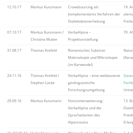
12.10.17
Markus Kunzmann
Crowdsourcing als
19. A
komplementäres Verfahren der
alema
Dialektdatenerhebung
Freibu
07.10.17
Markus Kunzmann /
VerbaAlpina –
70. A
Christina Mutter
Projektvorstellung
31.08.17
Thomas Krefeld
Romanisches Substrat:
Natur
Makroskopie und Mikroskopie
(Karw
(im Karwendel)
24.11.16
Thomas Krefeld /
VerbaAlpina – eine webbasierte
Gastv
Stephan Lücke
geolinguistische
Fachb
Forschungsumgebung
Unive
29.09.16
Markus Kunzmann
Horizonterweiterung:
13. B
VerbaAlpina und die
Diale
Sprachatlanten des
Fried
Alpenraums
Erlan