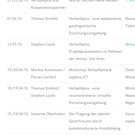
21./22.06.16
VerbaAlpina und
Wörter-Sachen-Neue Medien
1. Ar
Kooperationspartner
01.06.16
Thomas Krefeld
VerbaAlpina - eine webbasierte
Roman
geolinguistische
Tübi
Forschungsumgebung
12.05.16
Stephan Lücke
VerbaAlpina.
dhmuc
Projektpräsentation im Rahmen
der dhmuc. Site Visits
19./20.04.16
Markus Kunzmann /
Workshop: VerbaAlpina &
Öster
Florian Zacherl
explore.AT!
Wisse
18./19.04.16
Thomas Krefeld /
VerbaAlpina - eine
Works
Stephan Lücke
raumorientierte, virtuelle
Repos
Forschungsumgebung
Regio
15./16.04.16
Susanne Oberholzer
Die Prägung des alpinen
Sprac
Sprachraums durch
expla
kontaktinduzierte Arealbildung