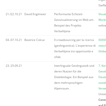
Steff
21./22.10.21
David Englmeier
Performante Echtzeit-
Visual
Geovisualisierung im Web am
Works
Beispiel des Projekts
onlin
VerbaAlpina
04.-07.10.21
Beatrice Colcuc
Il crowdsourcing per la ricerca
XXXVI
(geolinguistica). L'esperienza di
zwisc
VerbaAlpina tra opportunità e
Globa
sfide.
23.-25.09.21
Interlinguale Geolinguistik und
7. Ko
deren Nutzen für die
Gesel
Dialektologie. Ein Beispiel aus
Deuts
dem mehrsprachigen
sozia
Alpenraum.
Verw
Unive
Coro
auf 0