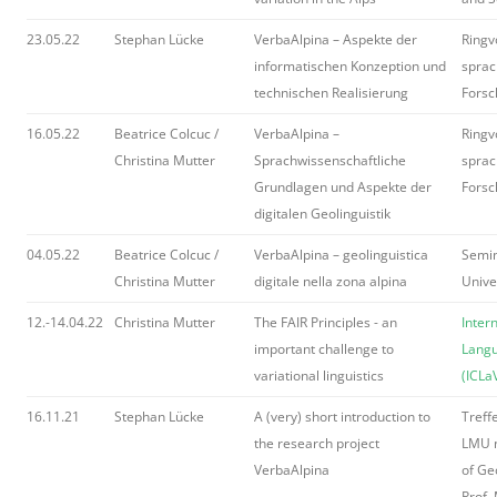
23.05.22
Stephan Lücke
VerbaAlpina – Aspekte der
Ringv
informatischen Konzeption und
sprac
technischen Realisierung
Forsc
16.05.22
Beatrice Colcuc /
VerbaAlpina –
Ringv
Christina Mutter
Sprachwissenschaftliche
sprac
Grundlagen und Aspekte der
Forsc
digitalen Geolinguistik
04.05.22
Beatrice Colcuc /
VerbaAlpina – geolinguistica
Semin
Christina Mutter
digitale nella zona alpina
Univer
12.-14.04.22
Christina Mutter
The FAIR Principles - an
Inter
important challenge to
Langu
variational linguistics
(ICLa
16.11.21
Stephan Lücke
A (very) short introduction to
Treff
the research project
LMU m
VerbaAlpina
of Ge
Prof. 