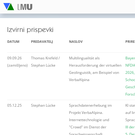
Izvirni prispevki
DATUM
PREDAVATELJ
NASLOV
PRIRE
09.09.26
Thomas Krefeld /
Multilingualität als
Bayer
(zamišljeno)
Stephan Lücke
Herausforderung der virtuellen
NFDI
Geolinguistik, am Beispiel von
2026,
VerbaAlpina
School
Gesch
Forsc
05.12.25
Stephan Lücke
Sprachdatenerhebung im
KI st
Projekt VerbaAlpina.
auf li
Internettechnologie und
Spra
"Crowd" im Dienst der
III d
Sprachwissenschaft.
5. D