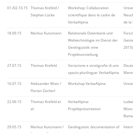
01./02.10.15
Thomas Krefeld /
Workshop: Collaboration
Unive
Stephan Lücke
scientifique dans le cadre de
Neuch
VerbaAlpina
de la
18.09.15
Markus Kunzmann
Relationale Datenbank und
Forsc
Webtechnologie im Dienst der
Geist
Geolinguistik: eine
2015)
Projektvorstellung
27.07.15
Thomas Krefeld
Variazione e stratigrafia di uno
Deuts
spazio plurilingue: VerbaAlpina
Mann
16.07.15
Aleksander Wiatr /
Workshop VerbaAlpina
Unive
Florian Zacherl
22.06.15
Thomas Krefeld et
VerbaAlpina:
Ludwi
al.
Projektpräsentation
Münc
Roman
29.05.15
Markus Kunzmann /
Geolinguistic documentation of
Inter