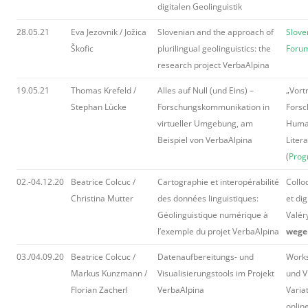
digitalen Geolinguistik
28.05.21
Eva Jezovnik / Jožica
Slovenian and the approach of
Slove
Škofic
plurilingual geolinguistics: the
Foru
research project VerbaAlpina
19.05.21
Thomas Krefeld /
Alles auf Null (und Eins) –
„Vort
Stephan Lücke
Forschungskommunikation in
Forsc
virtueller Umgebung, am
Human
Beispiel von VerbaAlpina
Liter
(
Pro
02.-04.12.20
Beatrice Colcuc /
Cartographie et interopérabilité
Collo
Christina Mutter
des données linguistiques:
et dig
Géolinguistique numérique à
Valéry
l’exemple du projet VerbaAlpina
wege
03./04.09.20
Beatrice Colcuc /
Datenaufbereitungs- und
Works
Markus Kunzmann /
Visualisierungstools im Projekt
und V
Florian Zacherl
VerbaAlpina
Variat
online