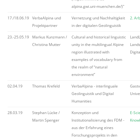
alpina.gwi.uni-muenchen.de/)"
17./18.06.19
VerbaAlpina und
Vernetzung und Nachhaltigkeit
2. Ar
Projektpartner
in der digitalen Geolinguistik
23.-25.05.19
Markus Kunzmann /
Cultural and historical linguistic
LandL
Christina Mutter
unity in the multilingual Alpine
Lands
region illustrated with
Digit
examples of vocabulary from
the realm of “natural
environment”
02.04.19
Thomas Krefeld
VerbaAlpina - interlinguale
Gastv
Geolinguistik und Digital
Unive
Humanities
28.03.19
Stephan Lücke /
Konzeption und
E-Sci
Martin Spenger
Institutionalisierung des FDM -
Know
aus der Erfahrung eines
Forschungsprojekts in den