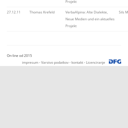
Projekt
27.12.11
Thomas Krefeld
VerbaAlpina: Alte Dialekte,
Sils 
Neue Medien und ein aktuelles
Projekt
On-line od 2015
impresum
-
Varstvo podatkov
-
kontakt
-
Licenciranje