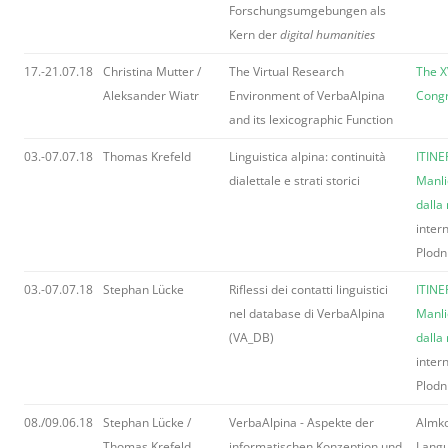
Forschungsumgebungen als
Kern der
digital humanities
17.-21.07.18
Christina Mutter /
The Virtual Research
The X
Aleksander Wiatr
Environment of VerbaAlpina
Cong
and its lexicographic Function
03.-07.07.18
Thomas Krefeld
Linguistica alpina: continuità
ITINE
dialettale e strati storici
Manli
dalla
inter
Plodn
03.-07.07.18
Stephan Lücke
Riflessi dei contatti linguistici
ITINE
nel database di VerbaAlpina
Manli
(VA_DB)
dalla
inter
Plodn
08./09.06.18
Stephan Lücke /
VerbaAlpina - Aspekte der
Almko
Thomas Krefeld
informatischen Konzeption und
Langu