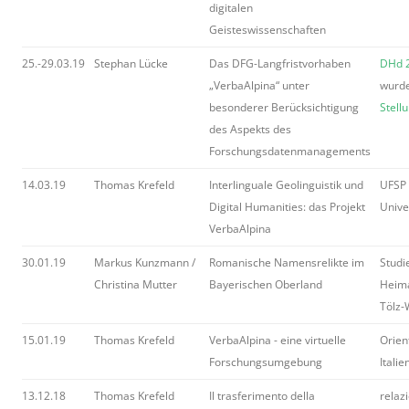
digitalen
Geisteswissenschaften
25.-29.03.19
Stephan Lücke
Das DFG-Langfristvorhaben
DHd 
„VerbaAlpina“ unter
wurde
besonderer Berücksichtigung
Stell
des Aspekts des
Forschungsdatenmanagements
14.03.19
Thomas Krefeld
Interlinguale Geolinguistik und
UFSP 
Digital Humanities: das Projekt
Unive
VerbaAlpina
30.01.19
Markus Kunzmann /
Romanische Namensrelikte im
Studi
Christina Mutter
Bayerischen Oberland
Heima
Tölz-
15.01.19
Thomas Krefeld
VerbaAlpina - eine virtuelle
Orien
Forschungsumgebung
Italie
13.12.18
Thomas Krefeld
Il trasferimento della
relaz