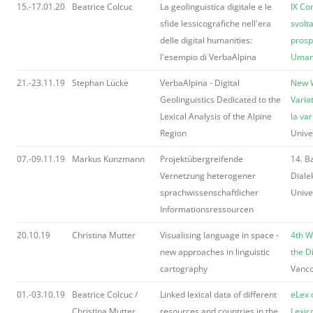
15.-17.01.20
Beatrice Colcuc
La geolinguistica digitale e le
IX Co
sfide lessicografiche nell'era
svolta
delle digital humanities:
prosp
l'esempio di VerbaAlpina
Umani
21.-23.11.19
Stephan Lücke
VerbaAlpina - Digital
New W
Geolinguistics Dedicated to the
Varia
Lexical Analysis of the Alpine
la var
Region
Unive
07.-09.11.19
Markus Kunzmann
Projektübergreifende
14. B
Vernetzung heterogener
Diale
sprachwissenschaftlicher
Unive
Informationsressourcen
20.10.19
Christina Mutter
Visualising language in space -
4th W
new approaches in linguistic
the D
cartography
Vanco
01.-03.10.19
Beatrice Colcuc /
Linked lexical data of different
eLex 
Christina Mutter
resources and countries in the
Lexic