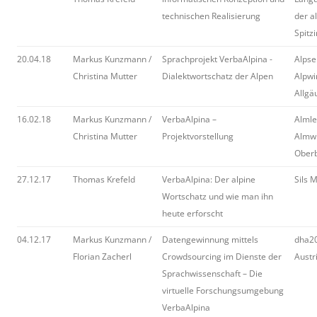
technischen Realisierung
der a
Spitz
20.04.18
Markus Kunzmann /
Sprachprojekt VerbaAlpina -
Alpse
Christina Mutter
Dialektwortschatz der Alpen
Alpwi
Allgä
16.02.18
Markus Kunzmann /
VerbaAlpina –
Almle
Christina Mutter
Projektvorstellung
Almwi
Oberb
27.12.17
Thomas Krefeld
VerbaAlpina: Der alpine
Sils 
Wortschatz und wie man ihn
heute erforscht
04.12.17
Markus Kunzmann /
Datengewinnung mittels
dha20
Florian Zacherl
Crowdsourcing im Dienste der
Austr
Sprachwissenschaft – Die
virtuelle Forschungsumgebung
VerbaAlpina