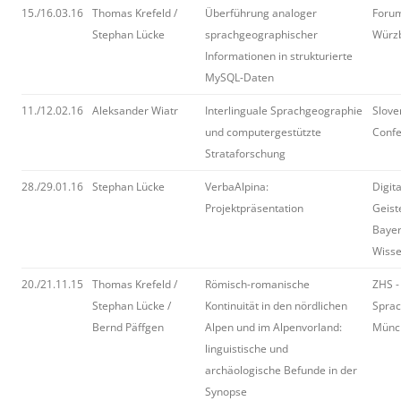
15./16.03.16
Thomas Krefeld /
Überführung analoger
Forum
Stephan Lücke
sprachgeographischer
Würz
Informationen in strukturierte
MySQL-Daten
11./12.02.16
Aleksander Wiatr
Interlinguale Sprachgeographie
Slove
und computergestützte
Confe
Strataforschung
28./29.01.16
Stephan Lücke
VerbaAlpina:
Digit
Projektpräsentation
Geist
Bayer
Wisse
20./21.11.15
Thomas Krefeld /
Römisch-romanische
ZHS -
Stephan Lücke /
Kontinuität in den nördlichen
Sprac
Bernd Päffgen
Alpen und im Alpenvorland:
Münc
linguistische und
archäologische Befunde in der
Synopse