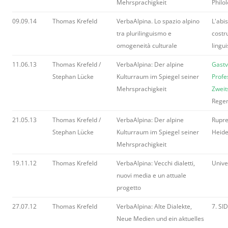
Mehrsprachigkeit
Philo
09.09.14
Thomas Krefeld
VerbaAlpina. Lo spazio alpino
L'abi
tra plurilinguismo e
costr
omogeneità culturale
lingu
11.06.13
Thomas Krefeld /
VerbaAlpina: Der alpine
Gastv
Stephan Lücke
Kulturraum im Spiegel seiner
Profe
Mehrsprachigkeit
Zweit
Rege
21.05.13
Thomas Krefeld /
VerbaAlpina: Der alpine
Rupre
Stephan Lücke
Kulturraum im Spiegel seiner
Heide
Mehrsprachigkeit
19.11.12
Thomas Krefeld
VerbaAlpina: Vecchi dialetti,
Unive
nuovi media e un attuale
progetto
27.07.12
Thomas Krefeld
VerbaAlpina: Alte Dialekte,
7. SI
Neue Medien und ein aktuelles