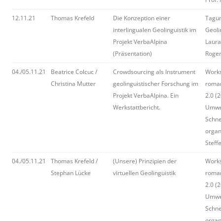
12.11.21
Thomas Krefeld
Die Konzeption einer
Tagun
interlingualen Geolinguistik im
Geoli
Projekt VerbaAlpina
Laura
(Präsentation)
Roger
04./05.11.21
Beatrice Colcuc /
Crowdsourcing als Instrument
Work
Christina Mutter
geolinguistischer Forschung im
roman
Projekt VerbaAlpina. Ein
2.0 (2
Werkstattbericht.
Umwel
Schne
organ
Steff
04./05.11.21
Thomas Krefeld /
(Unsere) Prinzipien der
Work
Stephan Lücke
virtuellen Geolinguistik
roman
2.0 (2
Umwel
Schne
organ