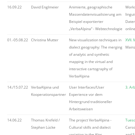
16.09.22
David Englmeier
Animierte, geographische
Work
Massendatenvisualisierung am
lingui
Beispiel exportierter
Daten
„VerbaAlpina“ - Webtechnologie
onlin
01.-05.08.22
Christina Mutter
New visualization techniques in
XVII.
dialect geography: The merging
Main
of analytic and synthetic
mapping in the virtual and
interactive cartography of
VerbaAlpina
14./15.07.22
VerbaAlpina und
User Interfaces/User
3. Ar
Kooperationspartner
Experience vor dem
Hintergrund traditioneller
Arbeitsweisen
14.06.22
Thomas Krefeld /
The project VerbaAlpina -
Tuesd
Stephan Lücke
Cultural skills and dialect
Carso
variation in the Alps
and S