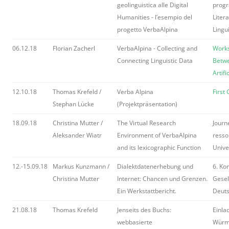
geolinguistica alle Digital
progr
Humanities - l’esempio del
Liter
progetto VerbaAlpina
Lingu
06.12.18
Florian Zacherl
VerbaAlpina - Collecting and
Works
Connecting Linguistic Data
Betwe
Artifi
12.10.18
Thomas Krefeld /
Verba Alpina
First
Stephan Lücke
(Projektpräsentation)
18.09.18
Christina Mutter /
The Virtual Research
Journ
Aleksander Wiatr
Environment of VerbaAlpina
resso
and its lexicographic Function
Univer
12.-15.09.18
Markus Kunzmann /
Dialektdatenerhebung und
6. Ko
Christina Mutter
Internet: Chancen und Grenzen.
Gesel
Ein Werkstattbericht.
Deuts
21.08.18
Thomas Krefeld
Jenseits des Buchs:
Einla
webbasierte
Würm