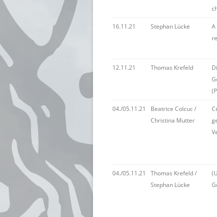
ch
16.11.21
Stephan Lücke
A 
r
12.11.21
Thomas Krefeld
D
G
(
04./05.11.21
Beatrice Colcuc /
C
Christina Mutter
g
V
04./05.11.21
Thomas Krefeld /
(U
Stephan Lücke
G