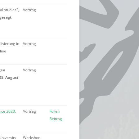
l studies",
Vortrag
gesagt
isierung in
Vortrag
line
gen
Vortrag
05. August
nce 2020
,
Vortrag
Folien
Beitrag
University
Workshop