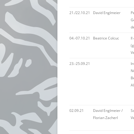
21./22.10.21
David Englmeier
P
G
d
04.-07.10.21
Beatrice Colcuc
Il
(g
Ve
23.-25.09.21
I
Nu
B
A
02.09.21
David Englmeier /
Sc
Florian Zacherl
V