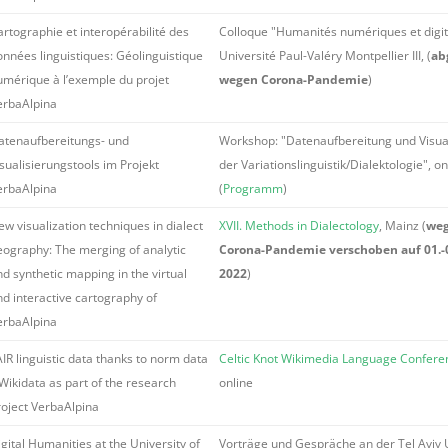
artographie et interopérabilité des
Colloque "Humanités numériques et digita
onnées linguistiques: Géolinguistique
Université Paul-Valéry Montpellier III, (
ab
umérique à l’exemple du projet
wegen Corona-Pandemie
)
erbaAlpina
atenaufbereitungs- und
Workshop: "Datenaufbereitung und Visual
sualisierungstools im Projekt
der Variationslinguistik/Dialektologie", on
erbaAlpina
(
Programm
)
w visualization techniques in dialect
XVII. Methods in Dialectology
, Mainz (
we
eography: The merging of analytic
Corona-Pandemie verschoben auf 01.-
d synthetic mapping in the virtual
2022
)
nd interactive cartography of
erbaAlpina
IR linguistic data thanks to norm data
Celtic Knot Wikimedia Language Confere
Wikidata as part of the research
online
roject VerbaAlpina
gital Humanities at the University of
Vorträge und Gespräche an der Tel Aviv 