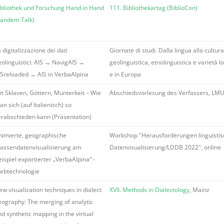
ibliothek und Forschung Hand in Hand
111. Bibliothekartag (BiblioCon)
Tandem Talk)
 digitalizzazione dei dati
Giornate di studi. Dalla lingua alla cultura
eolinguistici: AIS → NavigAIS →
geolinguistica, etnolinguistica e varietà loc
ISreloaded → AIS in VerbaAlpina
e in Europa
it Sklaven, Göttern, Munterkeit – Wie
Abschiedsvorlesung des Verfassers, LM
n sich (auf Italienisch) so
erabschieden kann (Präsentation)
nimierte, geographische
Workshop "Herausforderungen linguistis
assendatenvisualisierung am
Datenvisualisierung/LDDB 2022", online
ispiel exportierter „VerbaAlpina“ -
ebtechnologie
w visualization techniques in dialect
XVII. Methods in Dialectology
, Mainz
eography: The merging of analytic
d synthetic mapping in the virtual