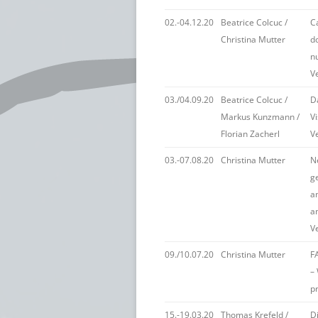
02.-04.12.20
Beatrice Colcuc /
C
Christina Mutter
d
n
V
03./04.09.20
Beatrice Colcuc /
D
Markus Kunzmann /
Vi
Florian Zacherl
V
03.-07.08.20
Christina Mutter
Ne
g
an
a
V
09./10.07.20
Christina Mutter
FA
– 
p
15.-19.03.20
Thomas Krefeld /
Di