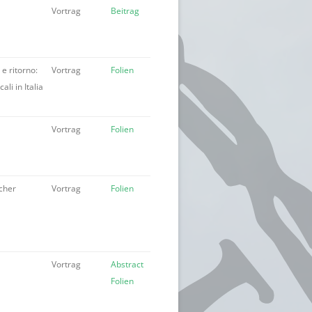
Vortrag
Beitrag
 e ritorno:
Vortrag
Folien
ali in Italia
U
Vortrag
Folien
cher
Vortrag
Folien
Vortrag
Abstract
Folien