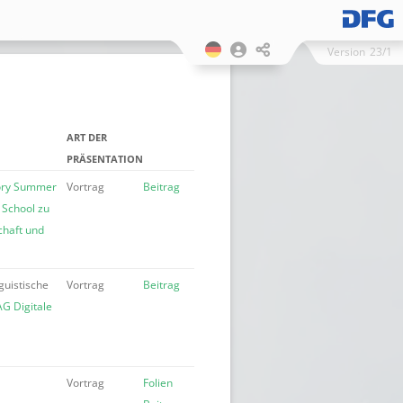
Version
23/1
ART DER
PRÄSENTATION
mory Summer
Vortrag
Beitrag
 School zu
chaft und
guistische
Vortrag
Beitrag
AG Digitale
Vortrag
Folien