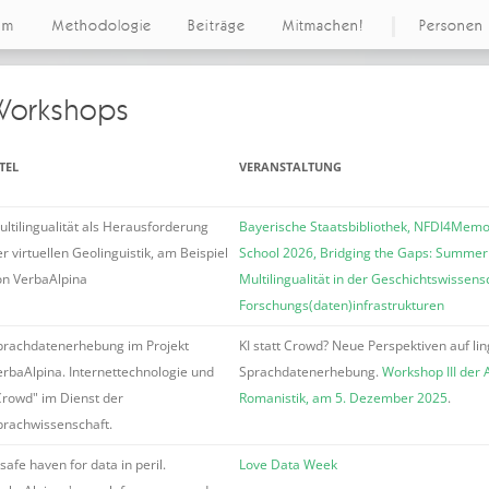
um
Methodologie
Beiträge
Mitmachen!
Personen
 Workshops
ITEL
VERANSTALTUNG
ultilingualität als Herausforderung
Bayerische Staatsbibliothek, NFDI4Me
r virtuellen Geolinguistik, am Beispiel
School 2026, Bridging the Gaps: Summer
on VerbaAlpina
Multilingualität in der Geschichtswissens
Forschungs(daten)infrastrukturen
prachdatenerhebung im Projekt
KI statt Crowd? Neue Perspektiven auf lin
erbaAlpina. Internettechnologie und
Sprachdatenerhebung.
Workshop III der 
Crowd" im Dienst der
Romanistik, am 5. Dezember 2025
.
prachwissenschaft.
safe haven for data in peril.
Love Data Week