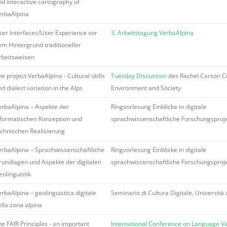
nd interactive cartography of
erbaAlpina
ser Interfaces/User Experience vor
3. Arbeitstagung VerbaAlpina
em Hintergrund traditioneller
rbeitsweisen
e project VerbaAlpina - Cultural skills
Tuesday Discussion
des Rachel Carson Ce
d dialect variation in the Alps
Environment and Society
erbaAlpina – Aspekte der
Ringvorlesung Einblicke in digitale
nformatischen Konzeption und
sprachwissenschaftliche Forschungsproj
echnischen Realisierung
erbaAlpina – Sprachwissenschaftliche
Ringvorlesung Einblicke in digitale
rundlagen und Aspekte der digitalen
sprachwissenschaftliche Forschungsproj
eolinguistik
rbaAlpina – geolinguistica digitale
Seminario di Cultura Digitale, Università 
ella zona alpina
e FAIR Principles - an important
International Conference on Language Var