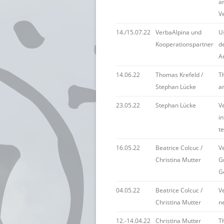
a
V
14./15.07.22
VerbaAlpina und
U
Kooperationspartner
d
A
14.06.22
Thomas Krefeld /
Th
Stephan Lücke
an
23.05.22
Stephan Lücke
V
i
t
16.05.22
Beatrice Colcuc /
V
Christina Mutter
G
G
04.05.22
Beatrice Colcuc /
Ve
Christina Mutter
n
12.-14.04.22
Christina Mutter
Th