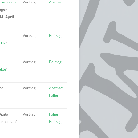
iation in
Vortrag
Abstract
egen
4. April
Vortrag
Beitrag
ekte
“
Vortrag
Beitrag
ekte
“
ine
Vortrag
Abstract
Folien
igital
Vortrag
Folien
senschaft“
Beitrag