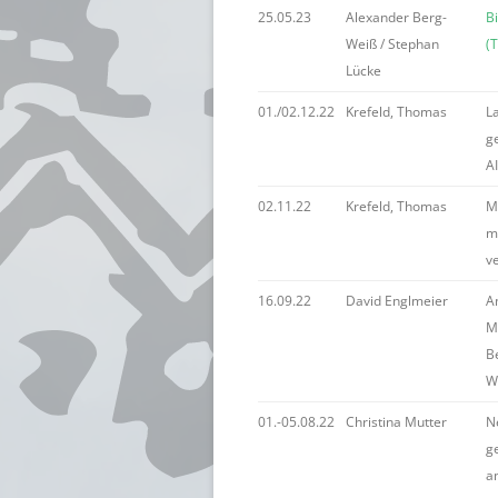
25.05.23
Alexander Berg-
B
Weiß / Stephan
(
Lücke
01./02.12.22
Krefeld, Thomas
La
g
A
02.11.22
Krefeld, Thomas
M
ma
v
16.09.22
David Englmeier
A
M
Be
W
01.-05.08.22
Christina Mutter
Ne
g
an