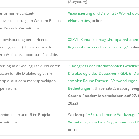
(Augsburg)
erformante Echtzeit-
Visualisierung und Visibilität - Workshop
eovisualisierung im Web am Beispiel
eHumanities
, online
es Projekts VerbaAlpina
 crowdsourcing per la ricerca
XXXVII. Romanistentag „Europa zwischen
eolinguistica). L'esperienza di
Regionalismus und Globalisierung“
, onlin
rbaAlpina tra opportunità e sfide.
nterlinguale Geolinguistik und deren
7. Kongress der Internationalen Gesellsch
tzen für die Dialektologie. Ein
Dialektologie des Deutschen (IGDD): "Dia
eispiel aus dem mehrsprachigen
sozialen Raum: Formen - Verwendungen 
lpenraum.
Bedeutungen"
, Universität Salzburg (
we
Corona-Pandemie verschoben auf 07.-09
2022
)
hnittstellen und UI im Projekt
Workshop
"APIs und andere Werkzeuge f
erbaAlpina
Vernetzung zwischen Programmen und P
online