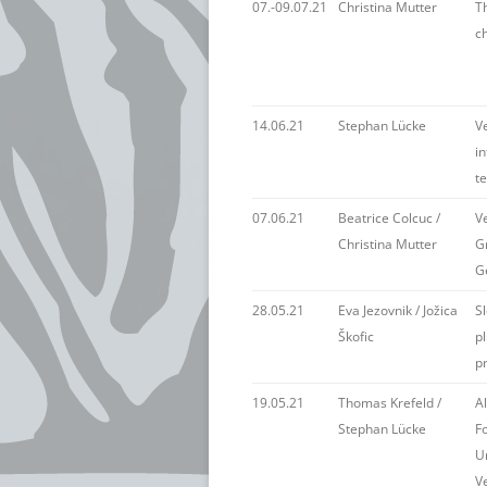
07.-09.07.21
Christina Mutter
Th
ch
14.06.21
Stephan Lücke
V
i
t
07.06.21
Beatrice Colcuc /
V
Christina Mutter
G
G
28.05.21
Eva Jezovnik / Jožica
S
Škofic
pl
p
19.05.21
Thomas Krefeld /
Al
Stephan Lücke
F
U
V