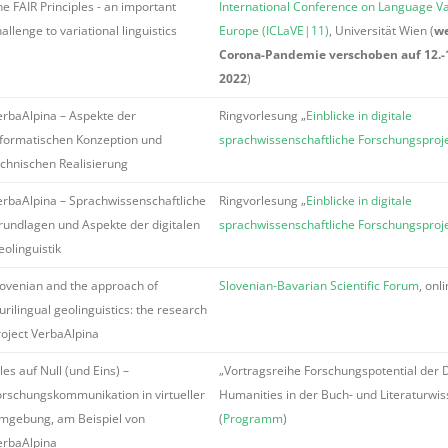
e FAIR Principles - an important
International Conference on Language Var
allenge to variational linguistics
Europe (ICLaVE|11)
, Universität Wien (
w
Corona-Pandemie verschoben auf 12.-1
2022
)
erbaAlpina – Aspekte der
Ringvorlesung „
Einblicke in digitale
nformatischen Konzeption und
sprachwissenschaftliche Forschungsproj
echnischen Realisierung
erbaAlpina – Sprachwissenschaftliche
Ringvorlesung „
Einblicke in digitale
rundlagen und Aspekte der digitalen
sprachwissenschaftliche Forschungsproj
eolinguistik
lovenian and the approach of
Slovenian-Bavarian Scientific Forum
, onl
urilingual geolinguistics: the research
roject VerbaAlpina
les auf Null (und Eins) –
„Vortragsreihe Forschungspotential der D
orschungskommunikation in virtueller
Humanities in der Buch- und Literaturwis
mgebung, am Beispiel von
(
Programm
)
erbaAlpina