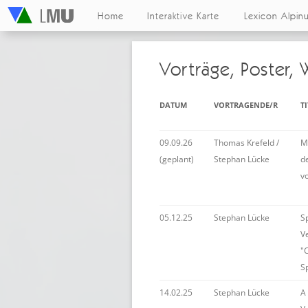
Home
Interaktive Karte
Lexicon Alpin
Vorträge, Poster,
DATUM
VORTRAGENDE/R
T
09.09.26
Thomas Krefeld /
M
(geplant)
Stephan Lücke
de
v
05.12.25
Stephan Lücke
S
V
"
S
14.02.25
Stephan Lücke
A 