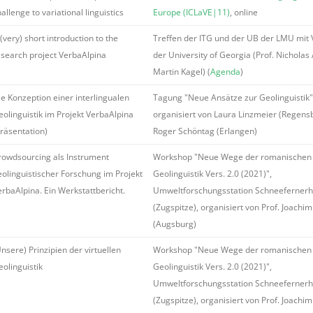
allenge to variational linguistics
Europe (ICLaVE|11)
, online
(very) short introduction to the
Treffen der ITG und der UB der LMU mit 
esearch project VerbaAlpina
der University of Georgia (Prof. Nicholas A
Martin Kagel) (
Agenda
)
ie Konzeption einer interlingualen
Tagung "Neue Ansätze zur Geolinguistik"
eolinguistik im Projekt VerbaAlpina
organisiert von Laura Linzmeier (Regens
Präsentation)
Roger Schöntag (Erlangen)
rowdsourcing als Instrument
Workshop "Neue Wege der romanischen
eolinguistischer Forschung im Projekt
Geolinguistik Vers. 2.0 (2021)",
erbaAlpina. Ein Werkstattbericht.
Umweltforschungsstation Schneeferner
(Zugspitze), organisiert von Prof. Joachim
(Augsburg)
nsere) Prinzipien der virtuellen
Workshop "Neue Wege der romanischen
eolinguistik
Geolinguistik Vers. 2.0 (2021)",
Umweltforschungsstation Schneeferner
(Zugspitze), organisiert von Prof. Joachim