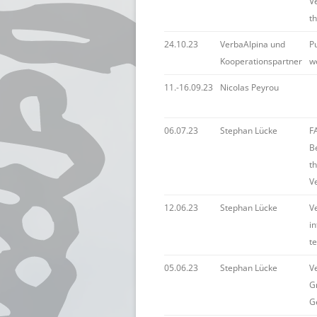
V
t
24.10.23
VerbaAlpina und
P
Kooperationspartner
w
11.-16.09.23
Nicolas Peyrou
06.07.23
Stephan Lücke
FA
B
t
V
12.06.23
Stephan Lücke
V
i
t
05.06.23
Stephan Lücke
V
G
G