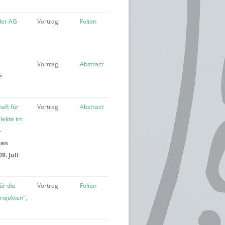
 der AG
Vortrag
Folien
Vortrag
Abstract
e
aft für
Vortrag
Abstract
lekte im
-
gen
. Juli
ür die
Vortrag
Folien
rojekten"
,