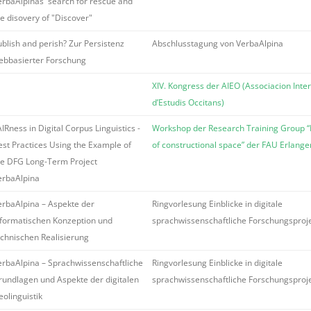
erbaAlpinas' search for rescue and
he disovery of "Discover"
ublish and perish? Zur Persistenz
Abschlusstagung von VerbaAlpina
ebbasierter Forschung
XIV. Kongress der AIEO (Associacion Inte
d’Estudis Occitans)
IRness in Digital Corpus Linguistics -
Workshop der Research Training Group 
est Practices Using the Example of
of constructional space” der FAU Erlang
he DFG Long-Term Project
erbaAlpina
erbaAlpina – Aspekte der
Ringvorlesung Einblicke in digitale
nformatischen Konzeption und
sprachwissenschaftliche Forschungsproj
echnischen Realisierung
erbaAlpina – Sprachwissenschaftliche
Ringvorlesung Einblicke in digitale
rundlagen und Aspekte der digitalen
sprachwissenschaftliche Forschungsproj
eolinguistik